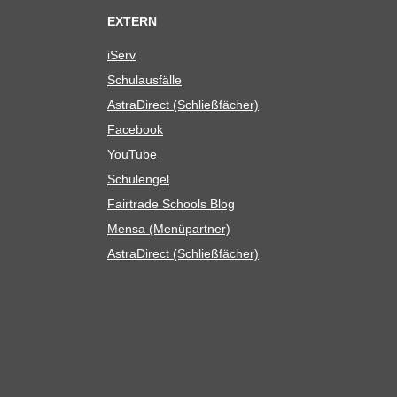
EXTERN
iServ
Schul­aus­fälle
Astra­Di­rect (Schließ­fä­cher)
Face­book
You­Tube
Schul­en­gel
Fair­trade Schools Blog
Mensa (Menü­part­ner)
Astra­Di­rect (Schließ­fä­cher)