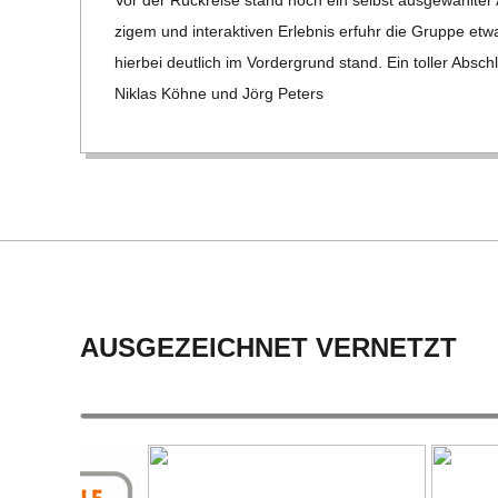
C
zi­­gem und inter­ak­ti­ven Erleb­nis erfuhr die Gruppe et
H
hier­bei deut­lich im Vor­der­grund stand. Ein tol­ler Abs
Niklas Köhne und Jörg Peters
U
L
E
AUSGEZEICHNET VERNETZT