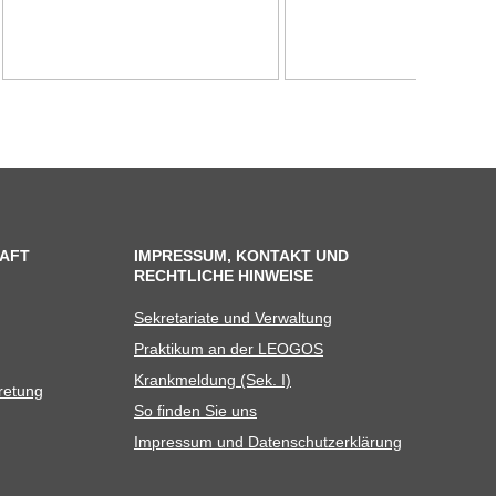
AFT
IMPRESSUM, KONTAKT UND
RECHTLICHE HINWEISE
Sekre­ta­riate und Verwaltung
Prak­ti­kum an der LEOGOS
Krank­mel­dung (Sek. I)
tretung
So fin­den Sie uns
Impres­sum und Datenschutzerklärung