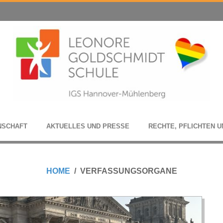
N­SCHAFT
AKTU­EL­LES UND PRESSE
RECHTE, PFLICH­TEN U
HOME
VERFASSUNGSORGANE