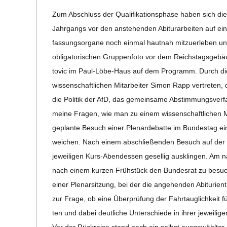
02-
C
Zum Abschluss der Qua­liﬁ­ka­ti­ons­phase haben sich die be
24
Jahr­gangs vor den anste­hen­den Abitur­ar­bei­ten auf eine
H
fas­sungs­or­gane noch ein­mal haut­nah mit­zu­er­le­ben 
obli­ga­to­ri­schen Grup­pen­foto vor dem Reichs­tags­ge­
M
to­vic im Paul-Löbe-Haus auf dem Pro­gramm. Durch die 
wis­sen­schaft­li­chen Mit­ar­bei­ter Simon Rapp ver­tre­ten
I
die Poli­tik der AfD, das gemein­same Abstim­mungs­ver­f
meine Fra­gen, wie man zu einem wis­sen­schaft­li­chen Mi
D
geplante Besuch einer Ple­nar­de­batte im Bun­des­tag ein
wei­chen. Nach einem abschlie­ßen­den Besuch auf der 
T
jewei­li­gen Kurs-Aben­d­es­sen gesel­lig aus­klin­gen. A
nach einem kur­zen Früh­stück den Bun­des­rat zu besu­ch
-
einer Ple­nar­sit­zung, bei der die ange­hen­den Abiturient:
S
zur Frage, ob eine Über­prü­fung der Fahr­taug­lich­keit fü
ten und dabei deut­li­che Unter­schiede in ihrer jewei­li­gen
Vor der Rück­reise stand noch ein selbst aus­ge­wähl­ter Au