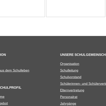
ION
UNSERE SCHULGEMEINSCH
Orga­ni­sa­tion
 aus dem Schulleben
Schul­lei­tung
Schul­vor­stand
Schü­le­rin­nen- und Schülerver
SCHULPROFIL
Eltern­ver­tre­tung
ame
Per­so­nal­rat
e­bot
Jahr­gänge