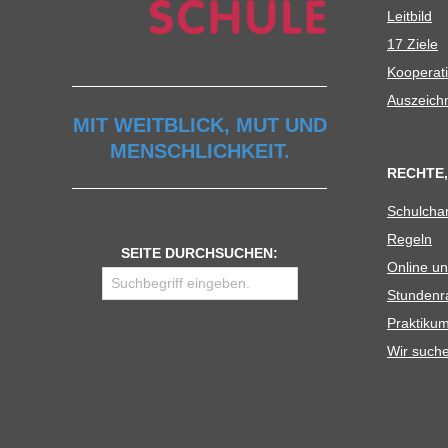
Leit­bild
17 Ziele
Koope­ra­t
Aus­zeich
MIT WEITBLICK, MUT UND
MENSCHLICHKEIT.
RECHTE,
Schul­cha
Regeln
SEITE DURCHSUCHEN:
Online un
Stun­den­r
Prak­ti­
Wir such