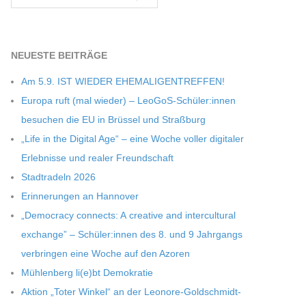
NEU­ESTE BEITRÄGE
Am 5.9. IST WIEDER EHEMALIGENTREFFEN!
Europa ruft (mal wie­der) – LeoGoS-Schüler:innen
besu­chen die EU in Brüs­sel und Straßburg
„Life in the Digi­tal Age“ – eine Woche vol­ler digi­ta­ler
Erleb­nisse und rea­ler Freundschaft
Stadt­ra­deln 2026
Erin­ne­run­gen an Hannover
„Demo­cracy con­nects: A crea­tive and inter­cul­tu­ral
exch­ange” – Schüler:innen des 8. und 9 Jahr­gangs
ver­brin­gen eine Woche auf den Azoren
Müh­len­berg li(e)bt Demokratie
Aktion „Toter Win­kel“ an der Leonore-Goldschmidt-