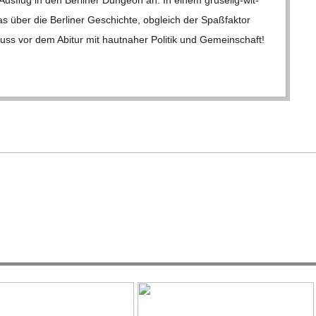
was über die Ber­li­ner Geschichte, obgleich der Spaß­fak­tor
chluss vor dem Abitur mit haut­na­her Poli­tik und Gemein­schaft!