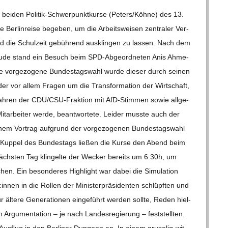
i­den Poli­­tik-Schwer­­punk­t­­kurse (Peters/​​Köhne) des 13.
 Ber­lin­reise bege­ben, um die Arbeits­wei­sen zen­tra­ler Ver­
und die Schul­zeit gebüh­rend aus­klin­gen zu las­sen. Nach dem
bäude stand ein Besuch beim SPD-Abge­­or­d­­ne­­ten Anis Ahme­
vor­ge­zo­gene Bun­des­tags­wahl wurde die­ser durch sei­nen
, der vor allem Fra­gen um die Trans­for­ma­tion der Wirt­schaft,
ah­ren der CDU/CSU-Frak­­tion mit AfD-Stim­­men sowie all­ge­
t­ar­bei­ter werde, beant­wor­tete. Lei­der musste auch der
em Vor­trag auf­grund der vor­ge­zo­ge­nen Bun­des­tags­wahl
Kup­pel des Bun­des­tags lie­ßen die Kurse den Abend beim
m nächs­ten Tag klin­gelte der Wecker bereits um 6:30h, um
en. Ein beson­de­res High­light war dabei die Simu­la­tion
innen in die Rol­len der Minis­ter­prä­si­den­ten schlüpf­ten und
r ältere Gene­ra­tio­nen ein­ge­führt wer­den sollte, Reden hiel­
 Argu­men­ta­tion – je nach Lan­des­re­gie­rung – fest­stell­ten.
s­ﬂug in den Ber­li­ner Dun­geon an. In einem gru­­se­­lig-wit­­