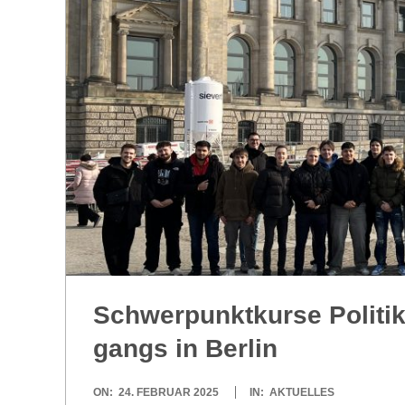
R
E
-
G
O
L
Schwer­punkt­kurse Politik
D
gangs in Berlin
S
2025-
ON:
24. FEBRUAR 2025
IN:
AKTUELLES