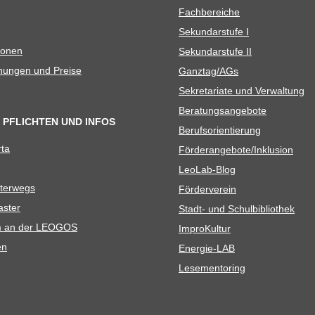
Fach­be­rei­che
Sekun­dar­stufe I
io­nen
Sekun­dar­stufe II
­nun­gen und Preise
Ganztag/​​AGs
Sekre­ta­riate und Verwaltung
Bera­tungs­an­ge­bote
 PFLICHTEN UND INFOS
Berufs­ori­en­tie­rung
rta
Förderangebote/​​Inklusion
Leo­Lab-Blog
ter­wegs
För­der­ver­ein
as­ter
Stadt- und Schulbibliothek
kum an der LEOGOS
Impro­Kul­tur
en
Ener­­gie-LAB
Lese­men­to­ring