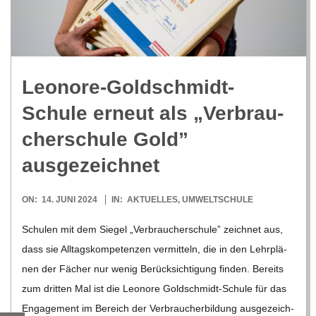
R
E
Leo­nore-Gold­schmidt-
-
Schule erneut als „Ver­brau­
G
cher­schule Gold”
ausgezeichnet
O
2024-
ON:
14. JUNI 2024
IN:
AKTUELLES
,
UMWELTSCHULE
L
06-
Schu­len mit dem Sie­gel „Ver­brau­cher­schule” zeich­net aus,
14
D
dass sie All­tags­kom­pe­ten­zen ver­mit­teln, die in den Lehr­plä­
nen der Fächer nur wenig Berück­sich­ti­gung fin­den. Bereits
S
zum drit­ten Mal ist die Leo­nore Gol­d­­schmidt-Schule für das
Enga­ge­ment im Bereich der Ver­brau­cher­bil­dung aus­ge­zeich­