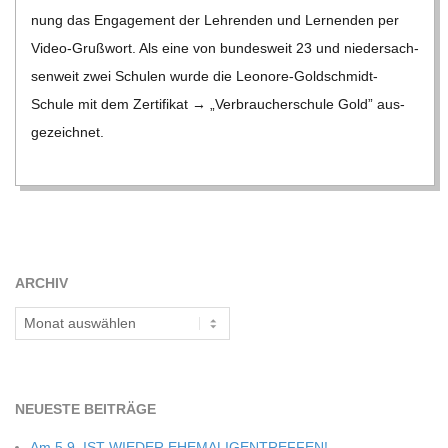
nung das Enga­ge­ment der Leh­ren­den und Ler­nen­den per
Video-Gru­ß­­wort. Als eine von bun­des­weit 23 und nie­der­sach­
sen­weit zwei Schu­len wurde die Leo­­nore-Gol­d­­schmidt-
Schule mit dem Zer­ti­fi­kat → „Ver­brau­cher­schule Gold” aus­
ge­zeich­net.
ARCHIV
Archiv
NEU­ESTE BEITRÄGE
Am 5.9. IST WIEDER EHEMALIGENTREFFEN!