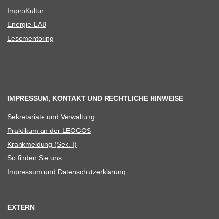
Impro­Kul­tur
Ener­­gie-LAB
Lese­men­to­ring
IMPRESSUM, KONTAKT UND RECHTLICHE HINWEISE
Sekre­ta­riate und Verwaltung
Prak­ti­kum an der LEOGOS
Krank­mel­dung (Sek. I)
So fin­den Sie uns
Impres­sum und Datenschutzerklärung
EXTERN