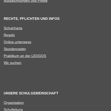
Aus­zeich­nun­gen und Preise
RECHTE, PFLICHTEN UND INFOS
Schul­charta
Regeln
Online unter­wegs
Stun­den­ras­ter
Prak­ti­kum an der LEOGOS
Wir suchen
UNSERE SCHULGEMEINSCHAFT
Orga­ni­sa­tion
Schul­lei­tung