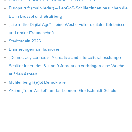
Europa ruft (mal wie­der) – LeoGoS-Schüler:innen besu­chen die
EU in Brüs­sel und Straßburg
„Life in the Digi­tal Age“ – eine Woche vol­ler digi­ta­ler Erleb­nisse
und rea­ler Freundschaft
Stadt­ra­deln 2026
Erin­ne­run­gen an Hannover
„Demo­cracy con­nects: A crea­tive and inter­cul­tu­ral exch­ange” –
Schüler:innen des 8. und 9 Jahr­gangs ver­brin­gen eine Woche
auf den Azoren
Müh­len­berg li(e)bt Demokratie
Aktion „Toter Win­kel“ an der Leonore-Goldschmidt-Schule