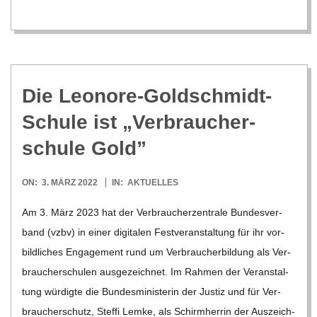
C
H
U
Die Leo­nore-Gold­schmidt-
L
Schule ist „Ver­brau­cher­
schule Gold”
E
2022-
ON:
3. MÄRZ 2022
IN:
AKTUELLES
03-
Am 3. März 2023 hat der Ver­brau­cher­zen­trale Bun­des­ver­
03
band (vzbv) in einer digi­ta­len Fest­ver­an­stal­tung für ihr vor­
bild­li­ches Enga­ge­ment rund um Ver­brau­cher­bil­dung als Ver­
brau­cher­schu­len aus­ge­zeich­net. Im Rah­men der Ver­an­stal­
tung wür­digte die Bun­des­mi­nis­te­rin der Jus­tiz und für Ver­
brau­cher­schutz, Steffi Lemke, als Schirm­her­rin der Aus­zeich­