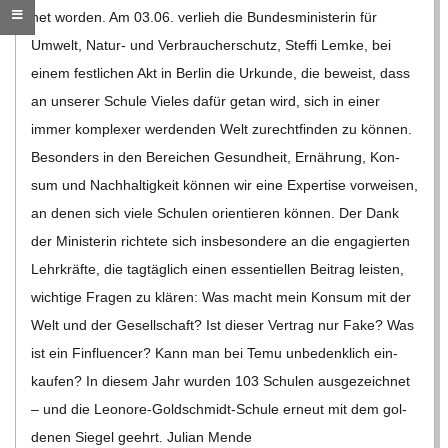
C
net wor­den. Am 03.06. ver­lieh die Bun­des­mi­nis­te­rin für
Umwelt, Natur- und Ver­brau­cher­schutz, Steffi Lemke, bei
H
einem fest­li­chen Akt in Ber­lin die Urkunde, die beweist, dass
an unse­rer Schule Vie­les dafür getan wird, sich in einer
M
immer kom­ple­xer wer­den­den Welt zurecht­fin­den zu kön­nen.
Beson­ders in den Berei­chen Gesund­heit, Ernäh­rung, Kon­
I
sum und Nach­hal­tig­keit kön­nen wir eine Exper­tise vor­wei­sen,
an denen sich viele Schu­len ori­en­tie­ren kön­nen. Der Dank
D
der Minis­te­rin rich­tete sich ins­be­son­dere an die enga­gier­ten
Lehr­kräfte, die tag­täg­lich einen essen­ti­el­len Bei­trag leis­ten,
T
wich­tige Fra­gen zu klä­ren: Was macht mein Kon­sum mit der
Welt und der Gesell­schaft? Ist die­ser Ver­trag nur Fake? Was
-
ist ein Fin­fluen­cer? Kann man bei Temu unbe­denk­lich ein­
kau­fen? In die­sem Jahr wur­den 103 Schu­len aus­ge­zeich­net
S
– und die Leo­­nore-Gol­d­­schmidt-Schule erneut mit dem gol­
de­nen Sie­gel geehrt. Julian Mende