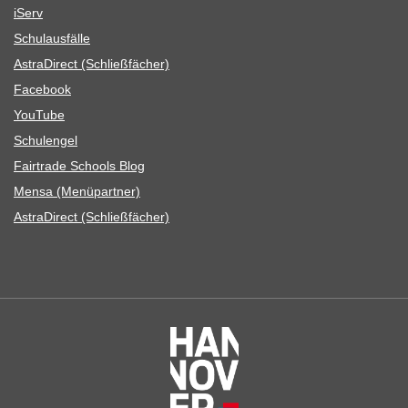
iServ
Schul­aus­fälle
Astra­Di­rect (Schließ­fä­cher)
Face­book
You­Tube
Schul­en­gel
Fair­trade Schools Blog
Mensa (Menü­part­ner)
Astra­Di­rect (Schließ­fä­cher)