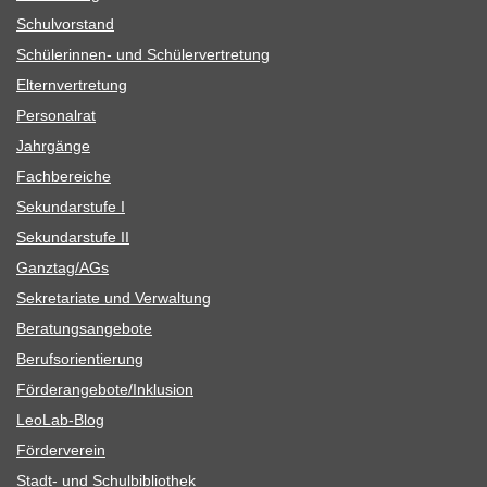
Schul­vor­stand
Schü­le­rin­nen- und Schülervertretung
Eltern­ver­tre­tung
Per­so­nal­rat
Jahr­gänge
Fach­be­rei­che
Sekun­dar­stufe I
Sekun­dar­stufe II
Ganztag/​​AGs
Sekre­ta­riate und Verwaltung
Bera­tungs­an­ge­bote
Berufs­ori­en­tie­rung
Förderangebote/​​Inklusion
Leo­Lab-Blog
För­der­ver­ein
Stadt- und Schulbibliothek