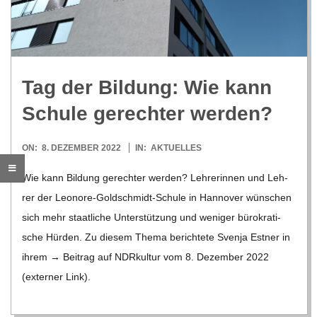
R
E
Tag der Bil­dung: Wie kann
-
Schule gerech­ter werden?
G
2022-
ON:
8. DEZEMBER 2022
IN:
AKTUELLES
12-
O
Wie kann Bil­dung gerech­ter wer­den? Leh­re­rin­nen und Leh­
08
rer der Leo­­nore-Gol­d­­schmidt-Schule in Han­no­ver wün­schen
L
sich mehr staat­li­che Unter­stüt­zung und weni­ger büro­kra­ti­
sche Hür­den. Zu die­sem Thema berich­tete Svenja Est­ner in
D
ihrem → Bei­trag auf NDRkul­tur vom 8. Dezem­ber 2022
(exter­ner Link).
S