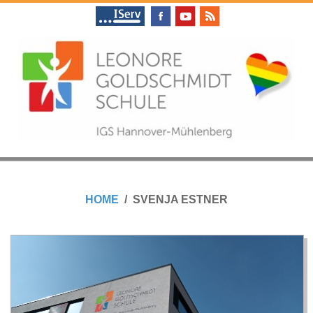
Skip
to
content
L
Primary
E
Navigation
HOME
SVENJA ESTNER
Menu
O
N
O