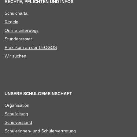
RECHTE, PFLICHTEN UND INFOS
Schul­charta
Regeln
Online unter­wegs
Stun­den­ras­ter
Prak­ti­kum an der LEOGOS
Wir suchen
UNSERE SCHULGEMEINSCHAFT
Orga­ni­sa­tion
Schul­lei­tung
Schul­vor­stand
Schü­le­rin­nen- und Schülervertretung