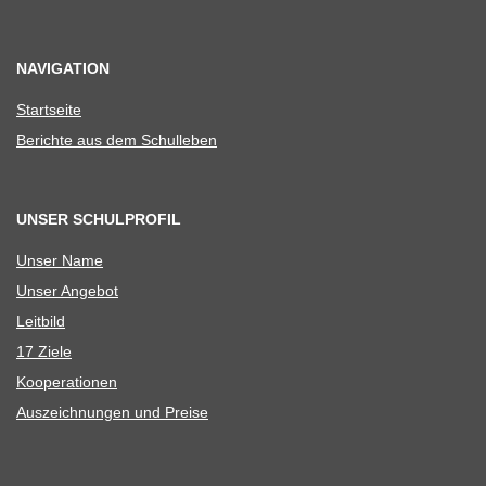
NAVIGATION
Start­seite
Berichte aus dem Schulleben
UNSER SCHULPROFIL
Unser Name
Unser Ange­bot
Leit­bild
17 Ziele
Koope­ra­tio­nen
Aus­zeich­nun­gen und Preise