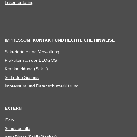
Lese­men­to­ring
IMPRESSUM, KONTAKT UND RECHTLICHE HINWEISE
Sekre­ta­riate und Verwaltung
Prak­ti­kum an der LEOGOS
Krank­mel­dung (Sek. I)
So fin­den Sie uns
Impres­sum und Datenschutzerklärung
EXTERN
iServ
Schul­aus­fälle