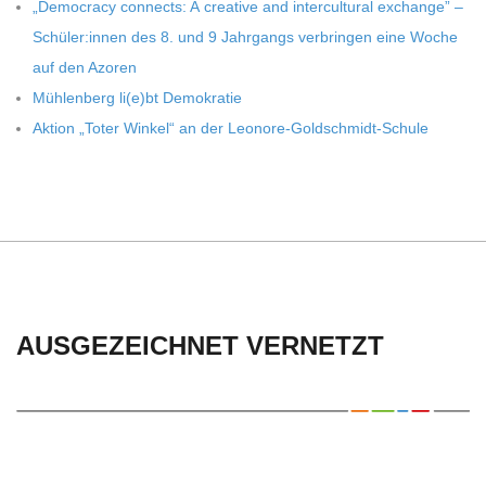
C
„Demo­cracy con­nects: A crea­tive and inter­cul­tu­ral exch­ange” –
Schüler:innen des 8. und 9 Jahr­gangs ver­brin­gen eine Woche
H
auf den Azoren
Müh­len­berg li(e)bt Demokratie
U
Aktion „Toter Win­kel“ an der Leonore-Goldschmidt-Schule
L
E
AUSGEZEICHNET VERNETZT