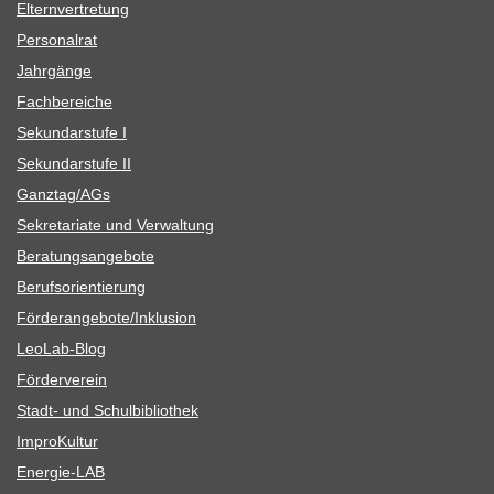
Eltern­ver­tre­tung
Per­so­nal­rat
Jahr­gänge
Fach­be­rei­che
Sekun­dar­stufe I
Sekun­dar­stufe II
Ganztag/​​AGs
Sekre­ta­riate und Verwaltung
Bera­tungs­an­ge­bote
Berufs­ori­en­tie­rung
Förderangebote/​​Inklusion
Leo­Lab-Blog
För­der­ver­ein
Stadt- und Schulbibliothek
Impro­Kul­tur
Ener­­gie-LAB