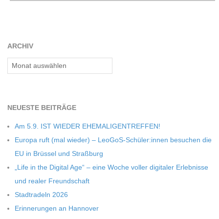
C
H
ARCHIV
M
Archiv
I
NEU­ESTE BEITRÄGE
D
Am 5.9. IST WIEDER EHEMALIGENTREFFEN!
T
Europa ruft (mal wie­der) – LeoGoS-Schüler:innen besu­chen die
EU in Brüs­sel und Straßburg
-
„Life in the Digi­tal Age“ – eine Woche vol­ler digi­ta­ler Erleb­nisse
und rea­ler Freundschaft
S
Stadt­ra­deln 2026
Erin­ne­run­gen an Hannover