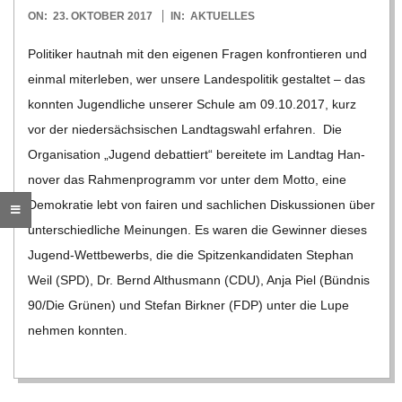
2017-
ON:
23. OKTOBER 2017
IN:
AKTUELLES
R
10-
Poli­ti­ker haut­nah mit den eige­nen Fra­gen kon­fron­tie­ren und
23
E
ein­mal mit­er­le­ben, wer unsere Lan­des­po­li­tik gestal­tet – das
konn­ten Jugend­li­che unse­rer Schule am 09.10.2017, kurz
-
vor der nie­der­säch­si­schen Land­tags­wahl erfah­ren. Die
Orga­ni­sa­tion „Jugend debat­tiert“ berei­tete im Land­tag Han­
G
no­ver das Rah­men­pro­gramm vor unter dem Motto, eine
Demo­kra­tie lebt von fai­ren und sach­li­chen Dis­kus­sio­nen über
O
unter­schied­li­che Mei­nun­gen. Es waren die Gewin­ner die­ses
Jugend-Wet­t­­be­­werbs, die die Spit­zen­kan­di­da­ten Ste­phan
L
Weil (SPD), Dr. Bernd Alt­hus­mann (CDU), Anja Piel (Bünd­nis
90/​​Die Grü­nen) und Ste­fan Bir­k­ner (FDP) unter die Lupe
D
neh­men konn­ten.
S