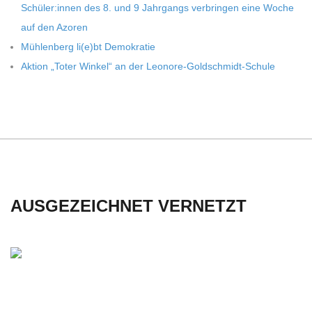
C
Schüler:innen des 8. und 9 Jahr­gangs ver­brin­gen eine Woche
auf den Azoren
H
Müh­len­berg li(e)bt Demokratie
Aktion „Toter Win­kel“ an der Leonore-Goldschmidt-Schule
U
L
E
AUSGEZEICHNET VERNETZT