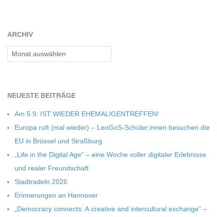
C
H
ARCHIV
Archiv
M
I
NEU­ESTE BEITRÄGE
D
Am 5.9. IST WIEDER EHEMALIGENTREFFEN!
Europa ruft (mal wie­der) – LeoGoS-Schüler:innen besu­chen die
T
EU in Brüs­sel und Straßburg
„Life in the Digi­tal Age“ – eine Woche vol­ler digi­ta­ler Erleb­nisse
-
und rea­ler Freundschaft
Stadt­ra­deln 2026
S
Erin­ne­run­gen an Hannover
„Demo­cracy con­nects: A crea­tive and inter­cul­tu­ral exch­ange” –