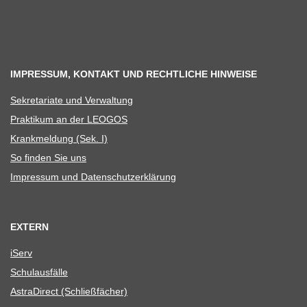
IMPRESSUM, KONTAKT UND RECHTLICHE HINWEISE
Sekre­ta­riate und Verwaltung
Prak­ti­kum an der LEOGOS
Krank­mel­dung (Sek. I)
So fin­den Sie uns
Impres­sum und Datenschutzerklärung
EXTERN
iServ
Schul­aus­fälle
Astra­Di­rect (Schließ­fä­cher)