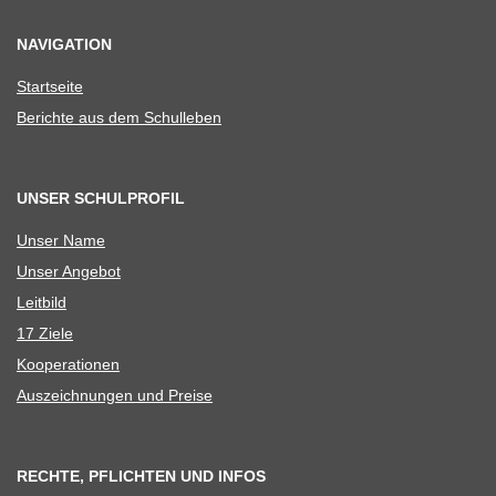
NAVIGATION
Start­seite
Berichte aus dem Schulleben
UNSER SCHULPROFIL
Unser Name
Unser Ange­bot
Leit­bild
17 Ziele
Koope­ra­tio­nen
Aus­zeich­nun­gen und Preise
RECHTE, PFLICHTEN UND INFOS