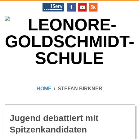
Skip
to
content
L
Primary
E
Navigation
HOME
STEFAN BIRKNER
Menu
O
N
Jugend debat­tiert mit
Spitzenkandidaten
O