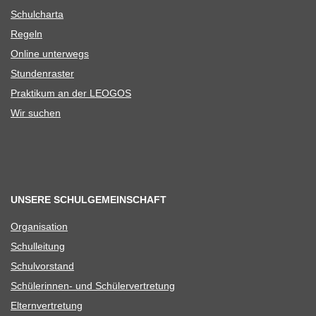
Schul­charta
Regeln
Online unter­wegs
Stun­den­ras­ter
Prak­ti­kum an der LEOGOS
Wir suchen
UNSERE SCHULGEMEINSCHAFT
Orga­ni­sa­tion
Schul­lei­tung
Schul­vor­stand
Schü­le­rin­nen- und Schülervertretung
Eltern­ver­tre­tung