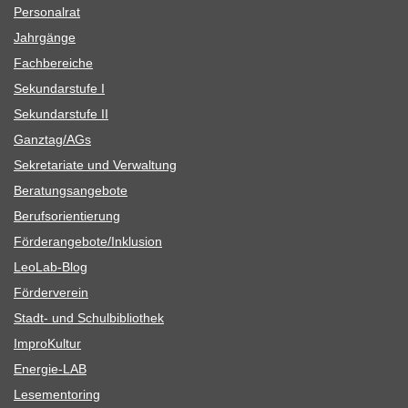
Per­so­nal­rat
Jahr­gänge
Fach­be­rei­che
Sekun­dar­stufe I
Sekun­dar­stufe II
Ganztag/​​AGs
Sekre­ta­riate und Verwaltung
Bera­tungs­an­ge­bote
Berufs­ori­en­tie­rung
Förderangebote/​​Inklusion
Leo­Lab-Blog
För­der­ver­ein
Stadt- und Schulbibliothek
Impro­Kul­tur
Ener­­gie-LAB
Lese­men­to­ring