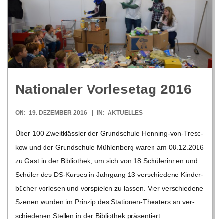
C
H
M
Natio­na­ler Vor­le­se­tag 2016
I
2016-
ON:
19. DEZEMBER 2016
IN:
AKTUELLES
D
12-
Über 100 Zweit­kläss­ler der Grund­schule Hen­­ning-von-Tre­­sc­­
19
T
kow und der Grund­schule Müh­len­berg waren am 08.12.2016
zu Gast in der Biblio­thek, um sich von 18 Schü­le­rin­nen und
-
Schü­ler des DS-Kur­­ses in Jahr­gang 13 ver­schie­dene Kin­der­
bü­cher vor­le­sen und vor­spie­len zu las­sen. Vier ver­schie­dene
S
Sze­nen wur­den im Prin­zip des Sta­­tio­­nen-The­a­­ters an ver­
schie­de­nen Stel­len in der Biblio­thek prä­sen­tiert.