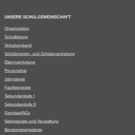
UNSERE SCHULGEMEINSCHAFT
Orga­ni­sa­tion
Schul­lei­tung
Schul­vor­stand
Schü­le­rin­nen- und Schülervertretung
Eltern­ver­tre­tung
Per­so­nal­rat
Jahr­gänge
Fach­be­rei­che
Sekun­dar­stufe I
Sekun­dar­stufe II
Ganztag/​​AGs
Sekre­ta­riate und Verwaltung
Bera­tungs­an­ge­bote