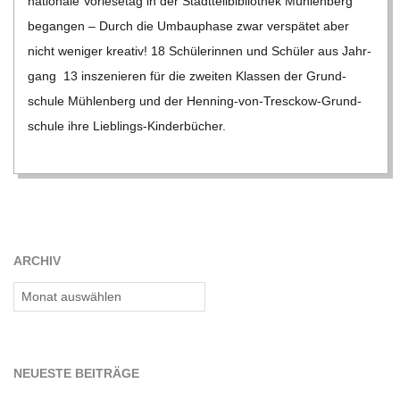
natio­nale Vor­le­se­tag in der Stadt­teil­bi­blio­thek Müh­len­berg
began­gen – Durch die Umbau­phase zwar ver­spä­tet aber
nicht weni­ger krea­tiv! 18 Schü­le­rin­nen und Schü­ler aus Jahr­
gang 13 insze­nie­ren für die zwei­ten Klas­sen der Grund­
schule Müh­len­berg und der Hen­­ning-von-Tre­­sc­­kow-Grun­d­­
schule ihre Lieb­lings-Kin­der­bü­cher.
ARCHIV
Archiv
NEU­ESTE BEITRÄGE