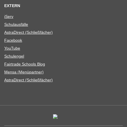
EXTERN
iServ
Schul­aus­fälle
Astra­Di­rect (Schließ­fä­cher)
Face­book
You­Tube
Schul­en­gel
Fair­trade Schools Blog
Mensa (Menü­part­ner)
Astra­Di­rect (Schließ­fä­cher)