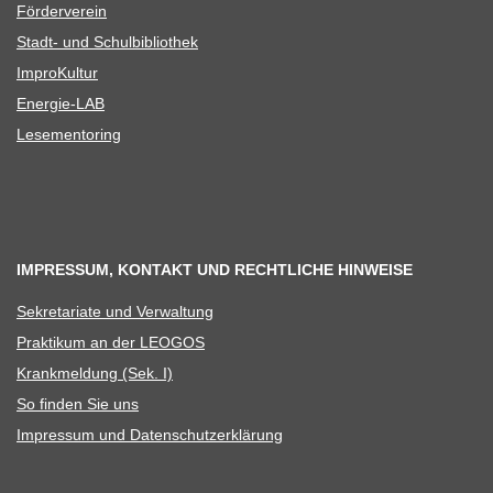
För­der­ver­ein
Stadt- und Schulbibliothek
Impro­Kul­tur
Ener­­gie-LAB
Lese­men­to­ring
IMPRESSUM, KONTAKT UND RECHTLICHE HINWEISE
Sekre­ta­riate und Verwaltung
Prak­ti­kum an der LEOGOS
Krank­mel­dung (Sek. I)
So fin­den Sie uns
Impres­sum und Datenschutzerklärung