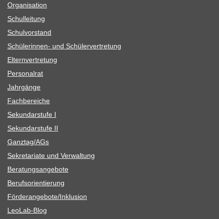
Orga­ni­sa­tion
Schul­lei­tung
Schul­vor­stand
Schü­le­rin­nen- und Schülervertretung
Eltern­ver­tre­tung
Per­so­nal­rat
Jahr­gänge
Fach­be­rei­che
Sekun­dar­stufe I
Sekun­dar­stufe II
Ganztag/​​AGs
Sekre­ta­riate und Verwaltung
Bera­tungs­an­ge­bote
Berufs­ori­en­tie­rung
Förderangebote/​​Inklusion
Leo­Lab-Blog