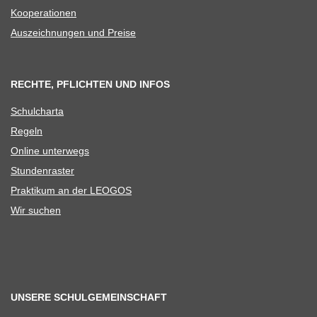
Koope­ra­tio­nen
Aus­zeich­nun­gen und Preise
RECHTE, PFLICHTEN UND INFOS
Schul­charta
Regeln
Online unter­wegs
Stun­den­ras­ter
Prak­ti­kum an der LEOGOS
Wir suchen
UNSERE SCHULGEMEINSCHAFT