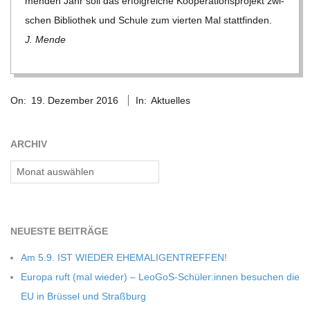
men­den Jahr soll das erfolg­rei­che Koope­ra­ti­ons­pro­jekt zwi­
C
schen Biblio­thek und Schule zum vier­ten Mal stattfinden.
J. Mende
H
M
2016-
On:
19. Dezember 2016
In:
Aktuelles
12-
I
19
ARCHIV
D
Archiv
T
NEU­ESTE BEITRÄGE
-
Am 5.9. IST WIEDER EHEMALIGENTREFFEN!
S
Europa ruft (mal wie­der) – LeoGoS-Schüler:innen besu­chen die
EU in Brüs­sel und Straßburg