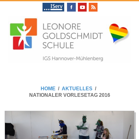
Skip
to
content
L
Primary
E
Navigation
HOME
AKTUELLES
Menu
NATIONALER VORLESETAG 2016
O
N
O