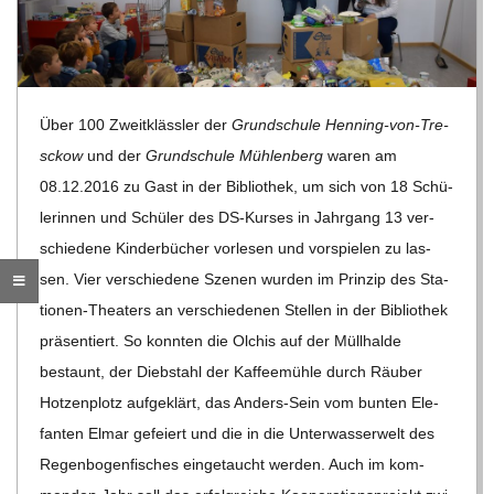
R
E
Über 100 Zweit­kläss­ler der
Grund­schule Hen­ning-von-Tre­
-
sc­kow
und der
Grund­schule Müh­len­berg
waren am
08.12.2016 zu Gast in der Biblio­thek, um sich von 18 Schü­
G
le­rin­nen und Schü­ler des DS-Kur­ses in Jahr­gang 13 ver­
schie­dene Kin­der­bü­cher vor­le­sen und vor­spie­len zu las­
O
sen. Vier ver­schie­dene Sze­nen wur­den im Prin­zip des Sta­
tio­nen-Thea­ters an ver­schie­de­nen Stel­len in der Biblio­thek
L
prä­sen­tiert.
So konn­ten die Olchis auf der Müll­halde
bestaunt, der Dieb­stahl der Kaf­fee­mühle durch Räu­ber
D
Hot­zen­plotz auf­ge­klärt, das Anders-Sein vom bun­ten Ele­
fan­ten Elmar gefei­ert und die in die Unter­was­ser­welt des
S
Regen­bo­gen­fi­sches ein­ge­taucht wer­den. Auch im kom­