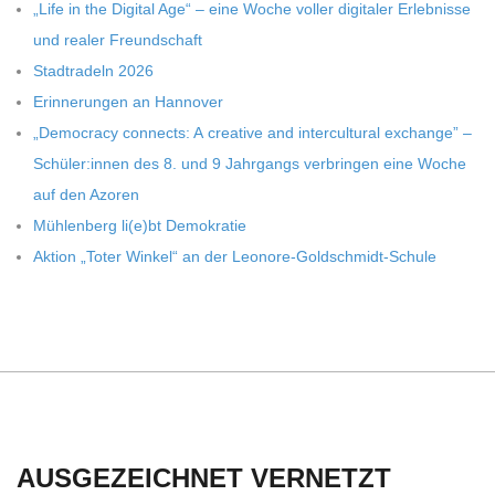
C
„Life in the Digi­tal Age“ – eine Woche vol­ler digi­ta­ler Erleb­nisse
und rea­ler Freundschaft
H
Stadt­ra­deln 2026
Erin­ne­run­gen an Hannover
U
„Demo­cracy con­nects: A crea­tive and inter­cul­tu­ral exch­ange” –
Schüler:innen des 8. und 9 Jahr­gangs ver­brin­gen eine Woche
L
auf den Azoren
Müh­len­berg li(e)bt Demokratie
E
Aktion „Toter Win­kel“ an der Leonore-Goldschmidt-Schule
AUSGEZEICHNET VERNETZT