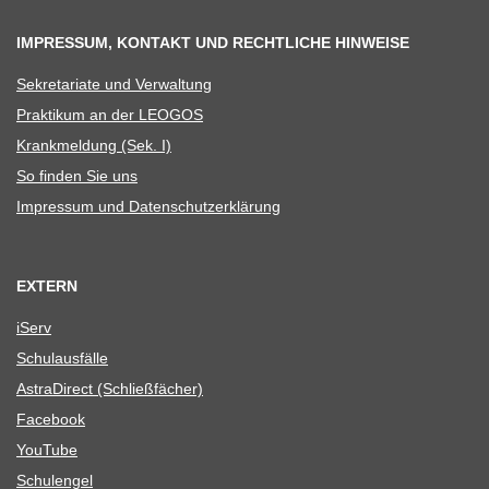
IMPRESSUM, KONTAKT UND RECHTLICHE HINWEISE
Sekre­ta­riate und Verwaltung
Prak­ti­kum an der LEOGOS
Krank­mel­dung (Sek. I)
So fin­den Sie uns
Impres­sum und Datenschutzerklärung
EXTERN
iServ
Schul­aus­fälle
Astra­Di­rect (Schließ­fä­cher)
Face­book
You­Tube
Schul­en­gel