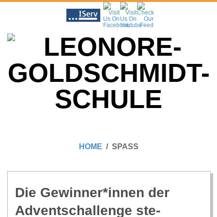
Skip
to
content
L
Primary
E
Navigation
HOME
SPASS
Menu
O
N
Die Gewinner*innen der
Advents­­challenge ste­