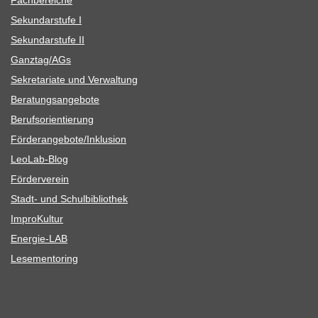
Sekun­dar­stufe I
Sekun­dar­stufe II
Ganztag/​​AGs
Sekre­ta­riate und Verwaltung
Bera­tungs­an­ge­bote
Berufs­ori­en­tie­rung
Förderangebote/​​Inklusion
Leo­Lab-Blog
För­der­ver­ein
Stadt- und Schulbibliothek
Impro­Kul­tur
Ener­­gie-LAB
Lese­men­to­ring