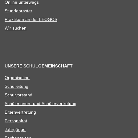
Online unter­wegs
Stun­den­ras­ter
Prak­ti­kum an der LEOGOS
Wir suchen
UNSERE SCHULGEMEINSCHAFT
Orga­ni­sa­tion
Schul­lei­tung
Schul­vor­stand
Schü­le­rin­nen- und Schülervertretung
Eltern­ver­tre­tung
Per­so­nal­rat
Jahr­gänge
Fach­be­rei­che