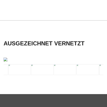
C
H
U
L
AUSGEZEICHNET VERNETZT
E