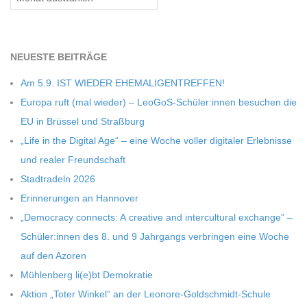
C
H
NEU­ESTE BEITRÄGE
Am 5.9. IST WIEDER EHEMALIGENTREFFEN!
M
Europa ruft (mal wie­der) – LeoGoS-Schüler:innen besu­chen die
EU in Brüs­sel und Straßburg
I
„Life in the Digi­tal Age“ – eine Woche vol­ler digi­ta­ler Erleb­nisse
und rea­ler Freundschaft
D
Stadt­ra­deln 2026
Erin­ne­run­gen an Hannover
T
„Demo­cracy con­nects: A crea­tive and inter­cul­tu­ral exch­ange” –
Schüler:innen des 8. und 9 Jahr­gangs ver­brin­gen eine Woche
-
auf den Azoren
Müh­len­berg li(e)bt Demokratie
S
Aktion „Toter Win­kel“ an der Leonore-Goldschmidt-Schule