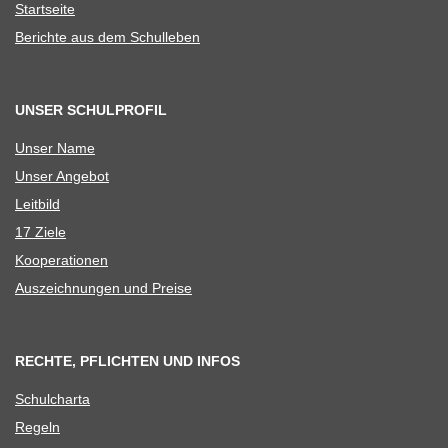
Start­seite
Berichte aus dem Schulleben
UNSER SCHULPROFIL
Unser Name
Unser Ange­bot
Leit­bild
17 Ziele
Koope­ra­tio­nen
Aus­zeich­nun­gen und Preise
RECHTE, PFLICHTEN UND INFOS
Schul­charta
Regeln