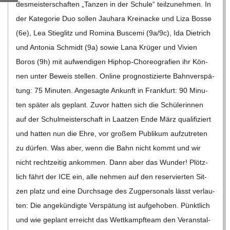
des­meis­ter­schaf­ten „Tan­zen in der Schule“ teil­zu­neh­men. In
C
der Kate­go­rie Duo sol­len Jau­hara Krein­acke und Liza Bosse
(6e), Lea Stieg­litz und Romina Bus­cemi (9a/​​9c), Ida Diet­rich
H
und Anto­nia Schmidt (9a) sowie Lana Krü­ger und Vivien
M
Boros (9h) mit auf­wen­di­gen Hip­­hop-Cho­­reo­­gra­­fien ihr Kön­
nen unter Beweis stel­len. Online pro­gnos­ti­zierte Bahn­ver­spä­
I
tung: 75 Minu­ten. Ange­sagte Ankunft in Frank­furt: 90 Minu­
ten spä­ter als geplant. Zuvor hat­ten sich die Schü­le­rin­nen
D
auf der Schul­meis­ter­schaft in Laat­zen Ende März qua­li­fi­ziert
und hat­ten nun die Ehre, vor gro­ßem Publi­kum auf­zu­tre­ten
T
zu dür­fen. Was aber, wenn die Bahn nicht kommt und wir
nicht recht­zei­tig ankom­men. Dann aber das Wun­der! Plötz­
-
lich fährt der ICE ein, alle neh­men auf den reser­vier­ten Sit­
zen platz und eine Durch­sage des Zug­per­so­nals lässt ver­lau­
S
ten: Die ange­kün­digte Ver­spä­tung ist auf­ge­ho­ben. Pünkt­lich
und wie geplant erreicht das Wett­kampf­team den Ver­an­stal­