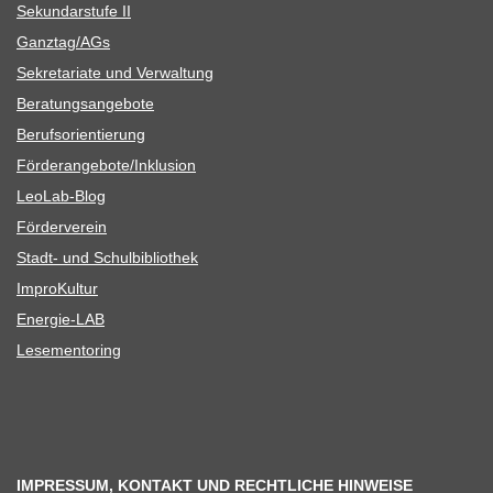
Sekun­dar­stufe II
Ganztag/​​AGs
Sekre­ta­riate und Verwaltung
Bera­tungs­an­ge­bote
Berufs­ori­en­tie­rung
Förderangebote/​​Inklusion
Leo­Lab-Blog
För­der­ver­ein
Stadt- und Schulbibliothek
Impro­Kul­tur
Ener­­gie-LAB
Lese­men­to­ring
IMPRESSUM, KONTAKT UND RECHTLICHE HINWEISE