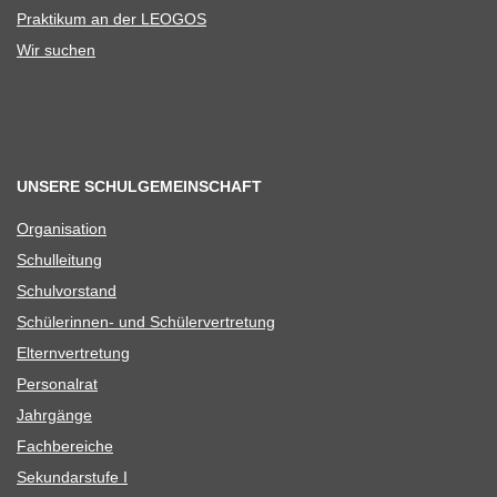
Prak­ti­kum an der LEOGOS
Wir suchen
UNSERE SCHULGEMEINSCHAFT
Orga­ni­sa­tion
Schul­lei­tung
Schul­vor­stand
Schü­le­rin­nen- und Schülervertretung
Eltern­ver­tre­tung
Per­so­nal­rat
Jahr­gänge
Fach­be­rei­che
Sekun­dar­stufe I