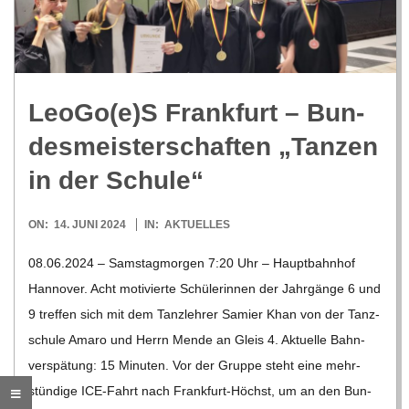
R
E
LeoGo(e)S Frank­furt – Bun­
-
des­meis­ter­schaf­ten „Tan­zen
G
in der Schule“
O
2024-
ON:
14. JUNI 2024
IN:
AKTUELLES
06-
08.06.2024 – Sams­tag­mor­gen 7:20 Uhr – Haupt­bahn­hof
L
14
Han­no­ver. Acht moti­vierte Schü­le­rin­nen der Jahr­gänge 6 und
9 tref­fen sich mit dem Tanz­leh­rer Samier Khan von der Tanz­
D
schule Amaro und Herrn Mende an Gleis 4. Aktu­elle Bahn­
ver­spä­tung: 15 Minu­ten. Vor der Gruppe steht eine mehr­
S
stün­dige ICE-Fahrt nach Fran­k­­furt-Höchst, um an den Bun­