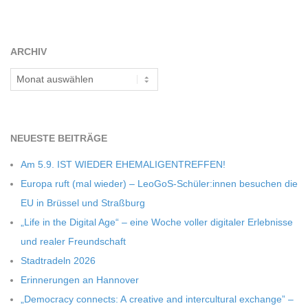
ARCHIV
Archiv
NEU­ESTE BEITRÄGE
Am 5.9. IST WIEDER EHEMALIGENTREFFEN!
Europa ruft (mal wie­der) – LeoGoS-Schüler:innen besu­chen die
EU in Brüs­sel und Straßburg
„Life in the Digi­tal Age“ – eine Woche vol­ler digi­ta­ler Erleb­nisse
und rea­ler Freundschaft
Stadt­ra­deln 2026
Erin­ne­run­gen an Hannover
„Demo­cracy con­nects: A crea­tive and inter­cul­tu­ral exch­ange” –