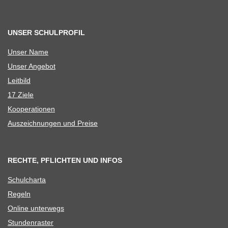
UNSER SCHULPROFIL
Unser Name
Unser Ange­bot
Leit­bild
17 Ziele
Koope­ra­tio­nen
Aus­zeich­nun­gen und Preise
RECHTE, PFLICHTEN UND INFOS
Schul­charta
Regeln
Online unter­wegs
Stun­den­ras­ter