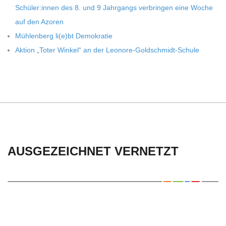
Schüler:innen des 8. und 9 Jahr­gangs ver­brin­gen eine Woche
auf den Azoren
Müh­len­berg li(e)bt Demokratie
Aktion „Toter Win­kel“ an der Leonore-Goldschmidt-Schule
AUSGEZEICHNET VERNETZT