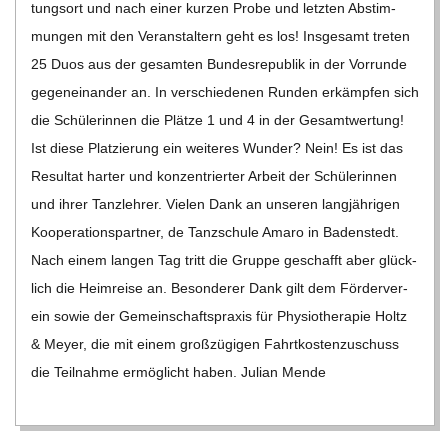
C
tungs­ort und nach einer kur­zen Probe und letz­ten Abstim­
mun­gen mit den Ver­an­stal­tern geht es los! Ins­ge­samt tre­ten
H
25 Duos aus der gesam­ten Bun­des­re­pu­blik in der Vor­runde
gegen­ein­an­der an. In ver­schie­de­nen Run­den erkämp­fen sich
U
die Schü­le­rin­nen die Plätze 1 und 4 in der Gesamt­wer­tung!
Ist diese Plat­zie­rung ein wei­te­res Wun­der? Nein! Es ist das
L
Resul­tat har­ter und kon­zen­trier­ter Arbeit der Schü­le­rin­nen
und ihrer Tanz­leh­rer. Vie­len Dank an unse­ren lang­jäh­ri­gen
E
Koope­ra­ti­ons­part­ner, de Tanz­schule Amaro in Baden­stedt.
Nach einem lan­gen Tag tritt die Gruppe geschafft aber glück­
lich die Heim­reise an. Beson­de­rer Dank gilt dem För­der­ver­
ein sowie der Gemein­schafts­pra­xis für Phy­sio­the­ra­pie Holtz
& Meyer, die mit einem groß­zü­gi­gen Fahrt­kos­ten­zu­schuss
die Teil­nahme ermög­licht haben. Julian Mende