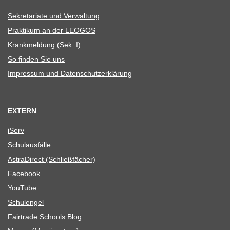
Sekre­ta­riate und Verwaltung
Prak­ti­kum an der LEOGOS
Krank­mel­dung (Sek. I)
So fin­den Sie uns
Impres­sum und Datenschutzerklärung
EXTERN
iServ
Schul­aus­fälle
Astra­Di­rect (Schließ­fä­cher)
Face­book
You­Tube
Schul­en­gel
Fair­trade Schools Blog