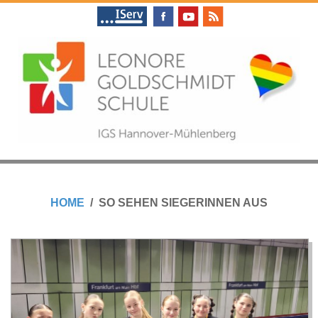
Skip
to
content
L
Primary
E
Navigation
HOME
SO SEHEN SIEGERINNEN AUS
Menu
O
N
O