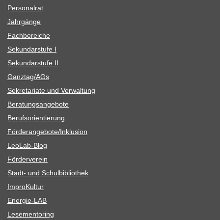
Per­so­nal­rat
Jahr­gänge
Fach­be­rei­che
Sekun­dar­stufe I
Sekun­dar­stufe II
Ganztag/​​AGs
Sekre­ta­riate und Verwaltung
Bera­tungs­an­ge­bote
Berufs­ori­en­tie­rung
Förderangebote/​​Inklusion
Leo­Lab-Blog
För­der­ver­ein
Stadt- und Schulbibliothek
Impro­Kul­tur
Ener­­gie-LAB
Lese­men­to­ring