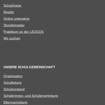
Schul­charta
Regeln
Online unter­wegs
Stun­den­ras­ter
Prak­ti­kum an der LEOGOS
Wir suchen
UNSERE SCHULGEMEINSCHAFT
Orga­ni­sa­tion
Schul­lei­tung
Schul­vor­stand
Schü­le­rin­nen- und Schülervertretung
Eltern­ver­tre­tung