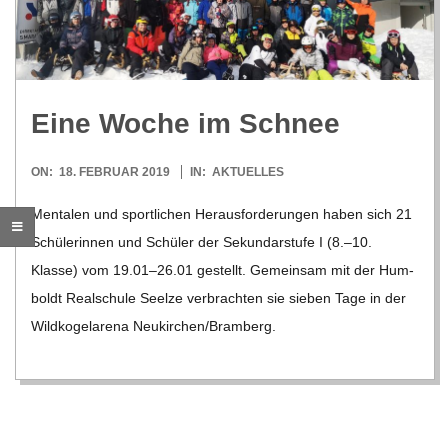
R
E
Eine Woche im Schnee
-
2019-
ON:
18. FEBRUAR 2019
IN:
AKTUELLES
G
02-
Men­ta­len und sport­li­chen Her­aus­for­de­run­gen haben sich 21
18
Schü­le­rin­nen und Schü­ler der Sekun­dar­stufe I (8.–10.
O
Klasse) vom 19.01–26.01 gestellt. Gemein­sam mit der Hum­
L
boldt Real­schule Seelze ver­brach­ten sie sie­ben Tage in der
Wild­ko­gel­a­rena Neukirchen/​​Bramberg.
D
S