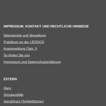
IMPRESSUM, KONTAKT UND RECHTLICHE HINWEISE
Sekre­ta­riate und Verwaltung
Prak­ti­kum an der LEOGOS
Krank­mel­dung (Sek. I)
So fin­den Sie uns
Impres­sum und Datenschutzerklärung
EXTERN
iServ
Schul­aus­fälle
Astra­Di­rect (Schließ­fä­cher)