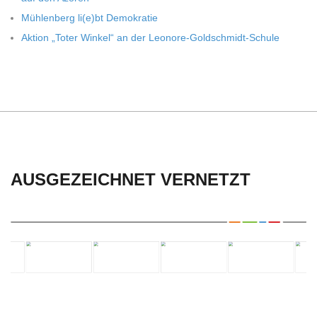
C
Müh­len­berg li(e)bt Demokratie
H
Aktion „Toter Win­kel“ an der Leonore-Goldschmidt-Schule
U
L
E
AUSGEZEICHNET VERNETZT