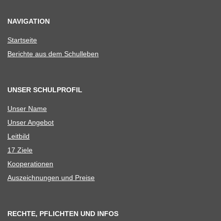
NAVIGATION
Start­seite
Berichte aus dem Schulleben
UNSER SCHULPROFIL
Unser Name
Unser Ange­bot
Leit­bild
17 Ziele
Koope­ra­tio­nen
Aus­zeich­nun­gen und Preise
RECHTE, PFLICHTEN UND INFOS