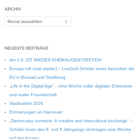
C
ARCHIV
Archiv
H
M
NEU­ESTE BEITRÄGE
I
Am 5.9. IST WIEDER EHEMALIGENTREFFEN!
Europa ruft (mal wie­der) – LeoGoS-Schüler:innen besu­chen die
D
EU in Brüs­sel und Straßburg
„Life in the Digi­tal Age“ – eine Woche vol­ler digi­ta­ler Erleb­nisse
T
und rea­ler Freundschaft
Stadt­ra­deln 2026
-
Erin­ne­run­gen an Hannover
„Demo­cracy con­nects: A crea­tive and inter­cul­tu­ral exch­ange” –
S
Schüler:innen des 8. und 9 Jahr­gangs ver­brin­gen eine Woche
auf den Azoren