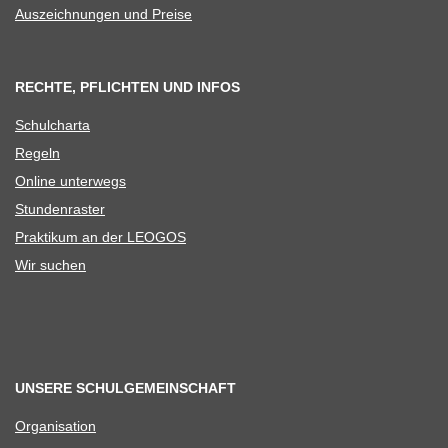
Aus­zeich­nun­gen und Preise
RECHTE, PFLICHTEN UND INFOS
Schul­charta
Regeln
Online unter­wegs
Stun­den­ras­ter
Prak­ti­kum an der LEOGOS
Wir suchen
UNSERE SCHULGEMEINSCHAFT
Orga­ni­sa­tion