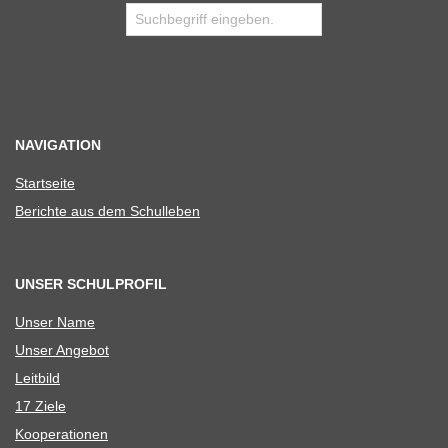
NAVIGATION
Start­seite
Berichte aus dem Schulleben
UNSER SCHULPROFIL
Unser Name
Unser Ange­bot
Leit­bild
17 Ziele
Koope­ra­tio­nen