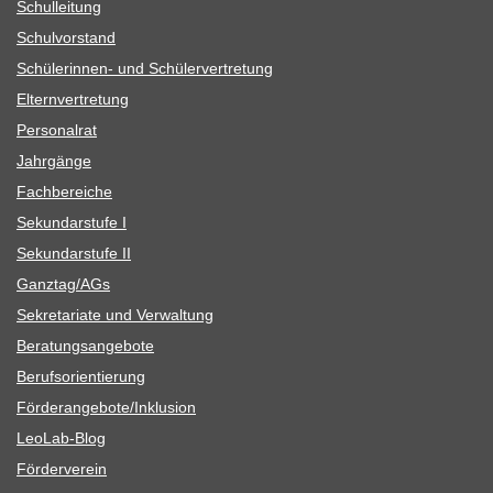
Schul­lei­tung
Schul­vor­stand
Schü­le­rin­nen- und Schülervertretung
Eltern­ver­tre­tung
Per­so­nal­rat
Jahr­gänge
Fach­be­rei­che
Sekun­dar­stufe I
Sekun­dar­stufe II
Ganztag/​​AGs
Sekre­ta­riate und Verwaltung
Bera­tungs­an­ge­bote
Berufs­ori­en­tie­rung
Förderangebote/​​Inklusion
Leo­Lab-Blog
För­der­ver­ein