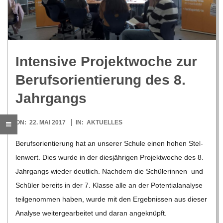
R
E
Inten­sive Pro­jekt­wo­che zur
-
Berufs­ori­en­tie­rung des 8.
G
Jahrgangs
O
2017-
ON:
22. MAI 2017
IN:
AKTUELLES
05-
Berufs­ori­en­tie­rung hat an unse­rer Schule einen hohen Stel­
L
22
len­wert. Dies wurde in der dies­jäh­ri­gen Pro­jekt­wo­che des 8.
Jahr­gangs wie­der deut­lich. Nach­dem die Schü­le­rin­nen und
D
Schü­ler bereits in der 7. Klasse alle an der Poten­ti­al­ana­lyse
teil­ge­nom­men haben, wurde mit den Ergeb­nis­sen aus die­ser
S
Ana­lyse wei­ter­ge­ar­bei­tet und daran ange­knüpft.