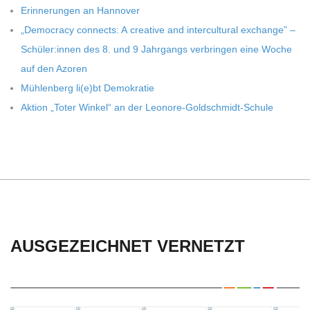
C
Erin­ne­run­gen an Hannover
„Demo­cracy con­nects: A crea­tive and inter­cul­tu­ral exch­ange” –
H
Schüler:innen des 8. und 9 Jahr­gangs ver­brin­gen eine Woche
auf den Azoren
U
Müh­len­berg li(e)bt Demokratie
Aktion „Toter Win­kel“ an der Leonore-Goldschmidt-Schule
L
E
AUSGEZEICHNET VERNETZT