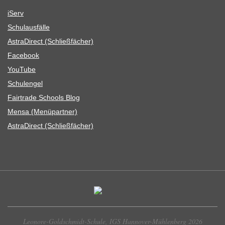
iServ
Schul­aus­fälle
Astra­Di­rect (Schließ­fä­cher)
Face­book
You­Tube
Schul­en­gel
Fair­trade Schools Blog
Mensa (Menü­part­ner)
Astra­Di­rect (Schließ­fä­cher)
Leonore-Goldschmidt-Schule, IGS Hannover-Mühlenberg 2026