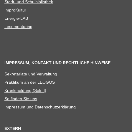
Stadt- und Schulbibliothek
Impro­Kul­tur
Ener­­gie-LAB
Lese­men­to­ring
IMPRESSUM, KONTAKT UND RECHTLICHE HINWEISE
Sekre­ta­riate und Verwaltung
Prak­ti­kum an der LEOGOS
Krank­mel­dung (Sek. I)
So fin­den Sie uns
Impres­sum und Datenschutzerklärung
EXTERN