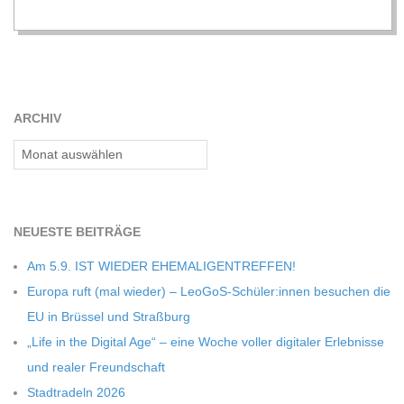
C
H
M
ARCHIV
Archiv
I
D
NEU­ESTE BEITRÄGE
T
Am 5.9. IST WIEDER EHEMALIGENTREFFEN!
Europa ruft (mal wie­der) – LeoGoS-Schüler:innen besu­chen die
-
EU in Brüs­sel und Straßburg
„Life in the Digi­tal Age“ – eine Woche vol­ler digi­ta­ler Erleb­nisse
S
und rea­ler Freundschaft
Stadt­ra­deln 2026