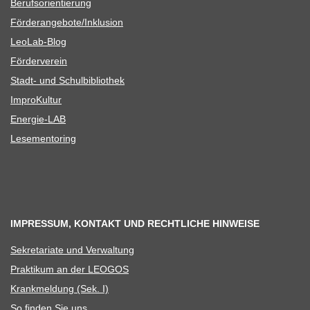
Berufs­ori­en­tie­rung
Förderangebote/​​Inklusion
Leo­Lab-Blog
För­der­ver­ein
Stadt- und Schulbibliothek
Impro­Kul­tur
Ener­­gie-LAB
Lese­men­to­ring
IMPRESSUM, KONTAKT UND RECHTLICHE HINWEISE
Sekre­ta­riate und Verwaltung
Prak­ti­kum an der LEOGOS
Krank­mel­dung (Sek. I)
So fin­den Sie uns