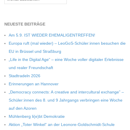
C
H
NEU­ESTE BEITRÄGE
Am 5.9. IST WIEDER EHEMALIGENTREFFEN!
M
Europa ruft (mal wie­der) – LeoGoS-Schüler:innen besu­chen die
EU in Brüs­sel und Straßburg
I
„Life in the Digi­tal Age“ – eine Woche vol­ler digi­ta­ler Erleb­nisse
und rea­ler Freundschaft
D
Stadt­ra­deln 2026
Erin­ne­run­gen an Hannover
T
„Demo­cracy con­nects: A crea­tive and inter­cul­tu­ral exch­ange” –
Schüler:innen des 8. und 9 Jahr­gangs ver­brin­gen eine Woche
-
auf den Azoren
Müh­len­berg li(e)bt Demokratie
S
Aktion „Toter Win­kel“ an der Leonore-Goldschmidt-Schule