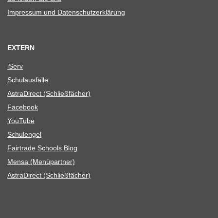
Impres­sum und Datenschutzerklärung
EXTERN
iServ
Schul­aus­fälle
Astra­Di­rect (Schließ­fä­cher)
Face­book
You­Tube
Schul­en­gel
Fair­trade Schools Blog
Mensa (Menü­part­ner)
Astra­Di­rect (Schließ­fä­cher)