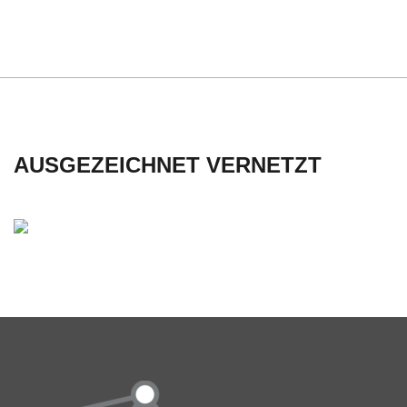
C
H
U
L
AUSGEZEICHNET VERNETZT
E