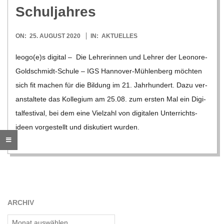
O
Schuljahres
R
2020-
ON:
25. AUGUST 2020
IN:
AKTUELLES
08-
E
leogo(e)s digi­tal – Die Leh­re­rin­nen und Leh­rer der Leo­­nore-
25
Gol­d­­schmidt-Schule – IGS Han­­no­­ver-Müh­­len­­berg möch­ten
-
sich fit machen für die Bil­dung im 21. Jahr­hun­dert. Dazu ver­
an­stal­tete das Kol­le­gium am 25.08. zum ers­ten Mal ein Digi­
G
tal­fes­ti­val, bei dem eine Viel­zahl von digi­ta­len Unter­richts­
ideen vor­ge­stellt und dis­ku­tiert wur­den.
O
L
D
ARCHIV
S
Archiv