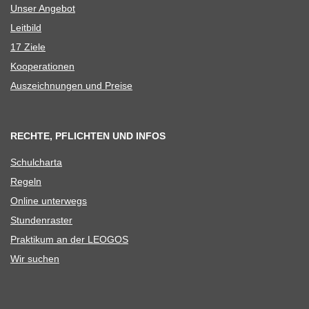
Unser Ange­bot
Leit­bild
17 Ziele
Koope­ra­tio­nen
Aus­zeich­nun­gen und Preise
RECHTE, PFLICHTEN UND INFOS
Schul­charta
Regeln
Online unter­wegs
Stun­den­ras­ter
Prak­ti­kum an der LEOGOS
Wir suchen