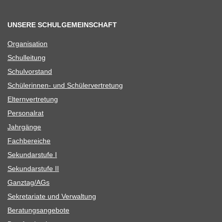
UNSERE SCHULGEMEINSCHAFT
Orga­ni­sa­tion
Schul­lei­tung
Schul­vor­stand
Schü­le­rin­nen- und Schülervertretung
Eltern­ver­tre­tung
Per­so­nal­rat
Jahr­gänge
Fach­be­rei­che
Sekun­dar­stufe I
Sekun­dar­stufe II
Ganztag/​​AGs
Sekre­ta­riate und Verwaltung
Bera­tungs­an­ge­bote