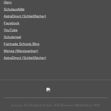
iServ
Schul­aus­fälle
Astra­Di­rect (Schließ­fä­cher)
Face­book
You­Tube
Schul­en­gel
Fair­trade Schools Blog
Mensa (Menü­part­ner)
Astra­Di­rect (Schließ­fä­cher)
Leonore-Goldschmidt-Schule, IGS Hannover-Mühlenberg 2026