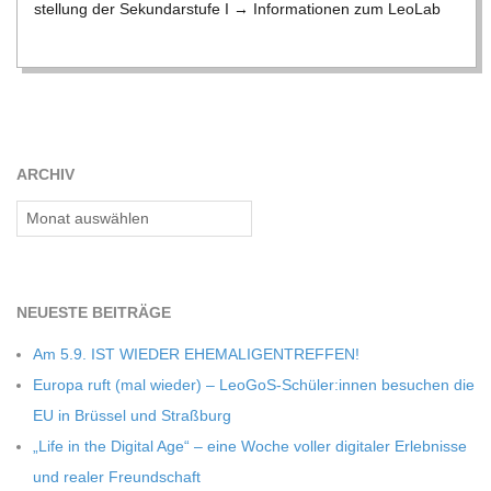
stel­lung der Sekun­dar­stufe I → Infor­ma­tio­nen zum Leo­Lab
C
H
M
ARCHIV
I
Archiv
D
T
NEU­ESTE BEITRÄGE
Am 5.9. IST WIEDER EHEMALIGENTREFFEN!
-
Europa ruft (mal wie­der) – LeoGoS-Schüler:innen besu­chen die
EU in Brüs­sel und Straßburg
S
„Life in the Digi­tal Age“ – eine Woche vol­ler digi­ta­ler Erleb­nisse
und rea­ler Freundschaft