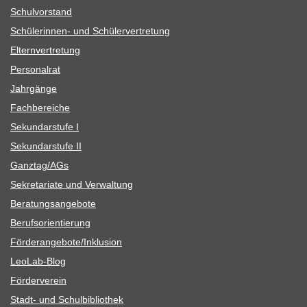
Schul­vor­stand
Schü­le­rin­nen- und Schülervertretung
Eltern­ver­tre­tung
Per­so­nal­rat
Jahr­gänge
Fach­be­rei­che
Sekun­dar­stufe I
Sekun­dar­stufe II
Ganztag/​​AGs
Sekre­ta­riate und Verwaltung
Bera­tungs­an­ge­bote
Berufs­ori­en­tie­rung
Förderangebote/​​Inklusion
Leo­Lab-Blog
För­der­ver­ein
Stadt- und Schulbibliothek