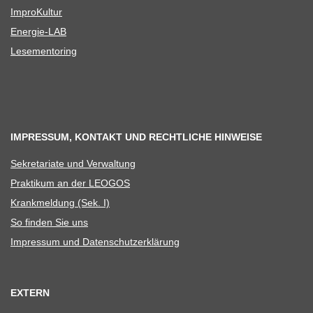
Impro­Kul­tur
Ener­­gie-LAB
Lese­men­to­ring
IMPRESSUM, KONTAKT UND RECHTLICHE HINWEISE
Sekre­ta­riate und Verwaltung
Prak­ti­kum an der LEOGOS
Krank­mel­dung (Sek. I)
So fin­den Sie uns
Impres­sum und Datenschutzerklärung
EXTERN