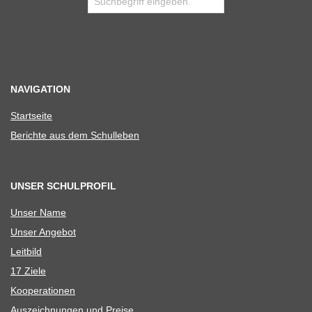
NAVIGATION
Start­seite
Berichte aus dem Schulleben
UNSER SCHULPROFIL
Unser Name
Unser Ange­bot
Leit­bild
17 Ziele
Koope­ra­tio­nen
Aus­zeich­nun­gen und Preise