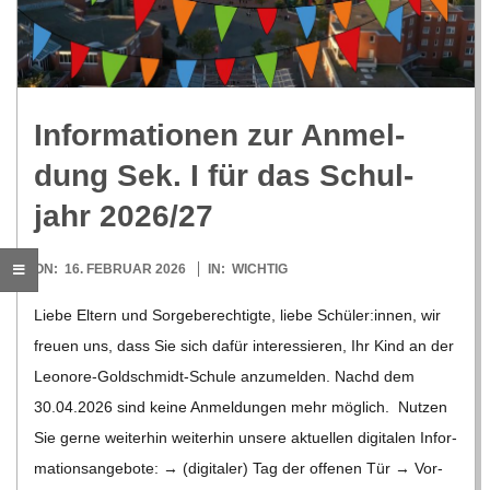
R
E
Infor­ma­tio­nen zur Anmel­
-
dung Sek. I für das Schul­
G
jahr 2026/​27
O
2026-
ON:
16. FEBRUAR 2026
IN:
WICHTIG
02-
Liebe Eltern und Sor­ge­be­rech­tigte, liebe Schüler:innen, wir
L
16
freuen uns, dass Sie sich dafür inter­es­sie­ren, Ihr Kind an der
Leo­­nore-Gol­d­­schmidt-Schule anzu­mel­den. Nachd dem
D
30.04.2026 sind keine Anmel­dun­gen mehr mög­lich. Nut­zen
Sie gerne wei­ter­hin wei­ter­hin unsere aktu­el­len digi­ta­len Infor­
S
ma­ti­ons­an­ge­bote: → (digi­ta­ler) Tag der offe­nen Tür → Vor­