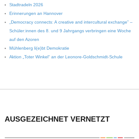
C
Stadt­ra­deln 2026
Erin­ne­run­gen an Hannover
H
„Demo­cracy con­nects: A crea­tive and inter­cul­tu­ral exch­ange” –
Schüler:innen des 8. und 9 Jahr­gangs ver­brin­gen eine Woche
U
auf den Azoren
Müh­len­berg li(e)bt Demokratie
L
Aktion „Toter Win­kel“ an der Leonore-Goldschmidt-Schule
E
AUSGEZEICHNET VERNETZT