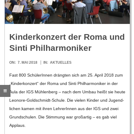
R
E
Kin­der­kon­zert der Roma und
-
Sinti Philharmoniker
G
2018-
ON:
7. MAI 2018
IN:
AKTUELLES
05-
O
Fast 800 Schü­le­rIn­nen dräng­ten sich am 25. April 2018 zum
07
„Kin­der­kon­zert“ der Roma und Sinti Phil­har­mo­ni­ker in der
L
Aula der IGS Müh­len­berg – nach dem Umbau heißt sie heute
Leo­­nore-Gol­d­­schmidt-Schule. Die vie­len Kin­der und Jugend­
D
li­chen kamen mit ihren Leh­re­rIn­nen aus der IGS und zwei
Grund­schu­len. Die Stim­mung war groß­ar­tig – es gab viel
S
Applaus.