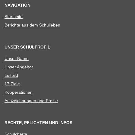
NAVIGATION
Start­seite
Berichte aus dem Schulleben
UNSER SCHULPROFIL
Unser Name
Unser Ange­bot
Leit­bild
17 Ziele
Koope­ra­tio­nen
Aus­zeich­nun­gen und Preise
RECHTE, PFLICHTEN UND INFOS
Schul­charta