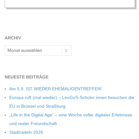
C
H
M
ARCHIV
Archiv
I
D
NEU­ESTE BEITRÄGE
T
Am 5.9. IST WIEDER EHEMALIGENTREFFEN!
Europa ruft (mal wie­der) – LeoGoS-Schüler:innen besu­chen die
-
EU in Brüs­sel und Straßburg
„Life in the Digi­tal Age“ – eine Woche vol­ler digi­ta­ler Erleb­nisse
S
und rea­ler Freundschaft
Stadt­ra­deln 2026