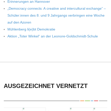
C
Erin­ne­run­gen an Hannover
„Demo­cracy con­nects: A crea­tive and inter­cul­tu­ral exch­ange” –
H
Schüler:innen des 8. und 9 Jahr­gangs ver­brin­gen eine Woche
auf den Azoren
U
Müh­len­berg li(e)bt Demokratie
Aktion „Toter Win­kel“ an der Leonore-Goldschmidt-Schule
L
E
AUSGEZEICHNET VERNETZT