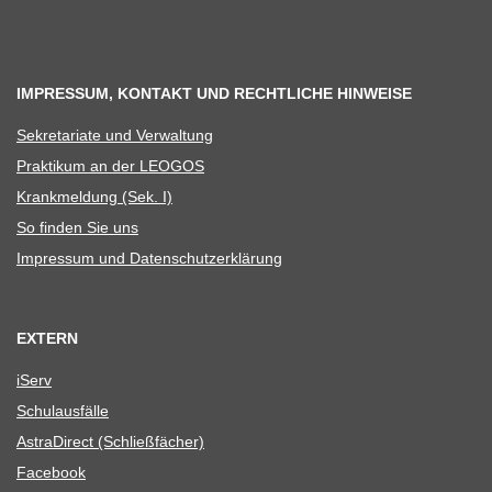
IMPRESSUM, KONTAKT UND RECHTLICHE HINWEISE
Sekre­ta­riate und Verwaltung
Prak­ti­kum an der LEOGOS
Krank­mel­dung (Sek. I)
So fin­den Sie uns
Impres­sum und Datenschutzerklärung
EXTERN
iServ
Schul­aus­fälle
Astra­Di­rect (Schließ­fä­cher)
Face­book