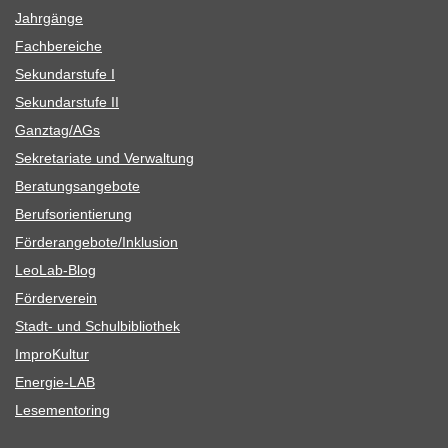
Jahr­gänge
Fach­be­rei­che
Sekun­dar­stufe I
Sekun­dar­stufe II
Ganztag/​​AGs
Sekre­ta­riate und Verwaltung
Bera­tungs­an­ge­bote
Berufs­ori­en­tie­rung
Förderangebote/​​Inklusion
Leo­Lab-Blog
För­der­ver­ein
Stadt- und Schulbibliothek
Impro­Kul­tur
Ener­­gie-LAB
Lese­men­to­ring