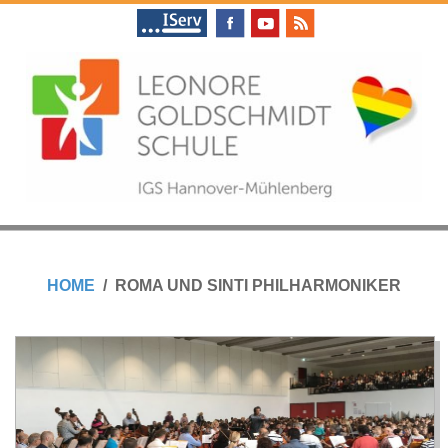
Skip
to
content
L
Primary
E
Navigation
HOME
ROMA UND SINTI PHILHARMONIKER
Menu
O
N
O