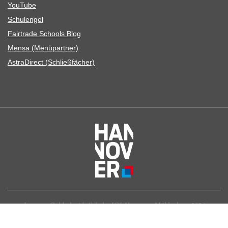
You­Tube
Schul­en­gel
Fair­trade Schools Blog
Mensa (Menü­part­ner)
Astra­Di­rect (Schließ­fä­cher)
Leonore-Goldschmidt-Schule, IGS Hannover-Mühlenberg 2026