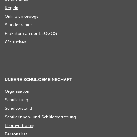
Regeln
Online unter­wegs
Stun­den­ras­ter
Prak­ti­kum an der LEOGOS
Wir suchen
UNSERE SCHULGEMEINSCHAFT
Orga­ni­sa­tion
Schul­lei­tung
Schul­vor­stand
Schü­le­rin­nen- und Schülervertretung
Eltern­ver­tre­tung
Per­so­nal­rat