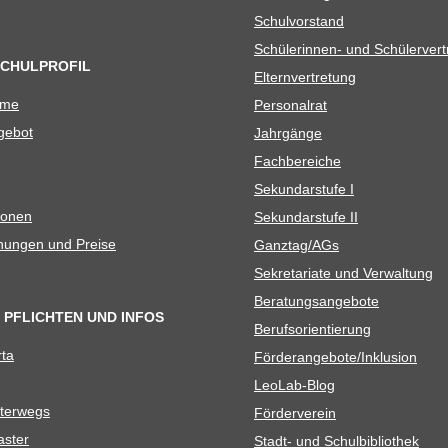
Schul­vor­stand
Schü­le­rin­nen- und Schülerver
SCHULPROFIL
Eltern­ver­tre­tung
ame
Per­so­nal­rat
e­bot
Jahr­gänge
Fach­be­rei­che
Sekun­dar­stufe I
io­nen
Sekun­dar­stufe II
­nun­gen und Preise
Ganztag/​​AGs
Sekre­ta­riate und Verwaltung
Bera­tungs­an­ge­bote
 PFLICHTEN UND INFOS
Berufs­ori­en­tie­rung
rta
Förderangebote/​​Inklusion
Leo­Lab-Blog
ter­wegs
För­der­ver­ein
as­ter
Stadt- und Schulbibliothek