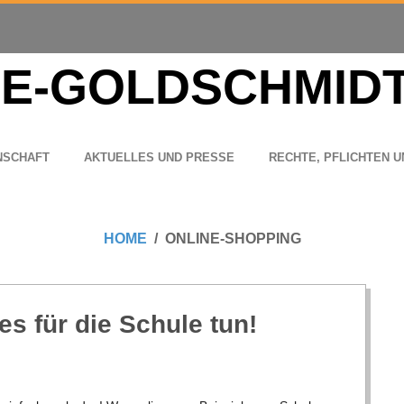
N­SCHAFT
AKTU­EL­LES UND PRESSE
RECHTE, PFLICH­TEN U
HOME
ONLINE-SHOPPING
es für die Schule tun!