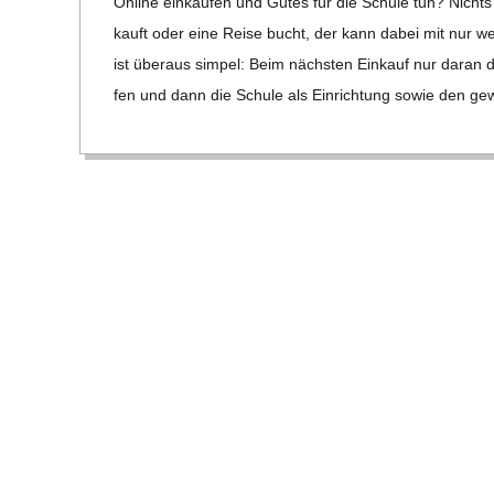
Online ein­kau­fen und Gutes für die Schule tun? Nichts
E
27
kauft oder eine Reise bucht, der kann dabei mit nur wen
-
ist über­aus sim­pel: Beim nächs­ten Ein­kauf nur daran de
fen und dann die Schule als Ein­rich­tung sowie den ge
G
O
L
D
S
C