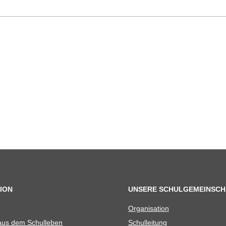
ION
UNSERE SCHULGEMEINSCH
Orga­ni­sa­tion
 aus dem Schulleben
Schul­lei­tung