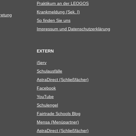
Prak­ti­kum an der LEOGOS
Krank­mel­dung (Sek. I)
tretung
So fin­den Sie uns
Impres­sum und Datenschutzerklärung
EXTERN
iServ
Schul­aus­fälle
Astra­Di­rect (Schließ­fä­cher)
Face­book
You­Tube
Schul­en­gel
Fair­trade Schools Blog
Mensa (Menü­part­ner)
Astra­Di­rect (Schließ­fä­cher)