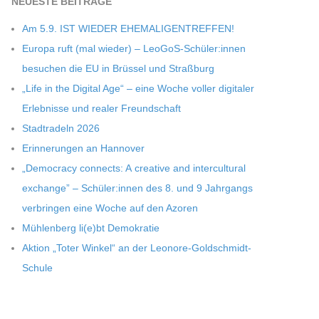
NEU­ESTE BEITRÄGE
Am 5.9. IST WIEDER EHEMALIGENTREFFEN!
Europa ruft (mal wie­der) – LeoGoS-Schüler:innen
besu­chen die EU in Brüs­sel und Straßburg
„Life in the Digi­tal Age“ – eine Woche vol­ler digi­ta­ler
Erleb­nisse und rea­ler Freundschaft
Stadt­ra­deln 2026
Erin­ne­run­gen an Hannover
„Demo­cracy con­nects: A crea­tive and inter­cul­tu­ral
exch­ange” – Schüler:innen des 8. und 9 Jahr­gangs
ver­brin­gen eine Woche auf den Azoren
Müh­len­berg li(e)bt Demokratie
Aktion „Toter Win­kel“ an der Leonore-Goldschmidt-
Schule