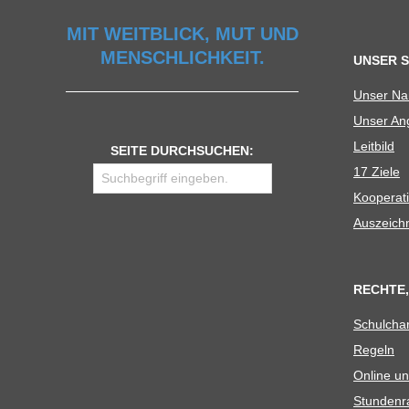
U
MIT WEITBLICK, MUT UND
MENSCHLICHKEIT.
UNSER 
L
Unser N
Unser Ang
E
Leit­bild
SEITE DURCHSUCHEN:
17 Ziele
Koope­ra­t
Aus­zeich
RECHTE,
Schul­cha
Regeln
Online un
Stun­den­r