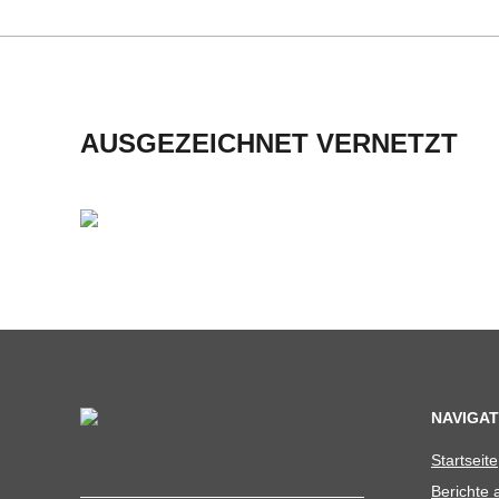
H
M
I
AUSGEZEICHNET VERNETZT
D
T
-
S
C
NAVIGAT
Start­seite
H
Berichte