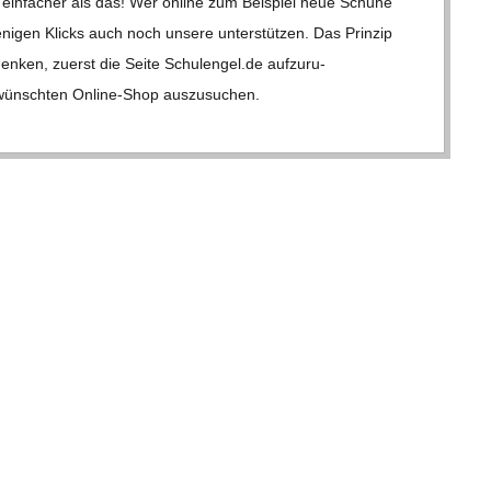
 ein­fa­cher als das! Wer online zum Bei­spiel neue Schuhe
i­gen Klicks auch noch unsere unter­stüt­zen. Das Prin­zip
n­ken, zuerst die Seite Schul​en​gel​.de auf­zu­ru­
wünsch­ten Online-Shop aus­zu­su­chen.