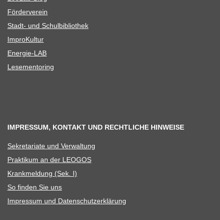
För­der­ver­ein
Stadt- und Schulbibliothek
Impro­Kul­tur
Ener­­gie-LAB
Lese­men­to­ring
IMPRESSUM, KONTAKT UND RECHTLICHE HINWEISE
Sekre­ta­riate und Verwaltung
Prak­ti­kum an der LEOGOS
Krank­mel­dung (Sek. I)
So fin­den Sie uns
Impres­sum und Datenschutzerklärung