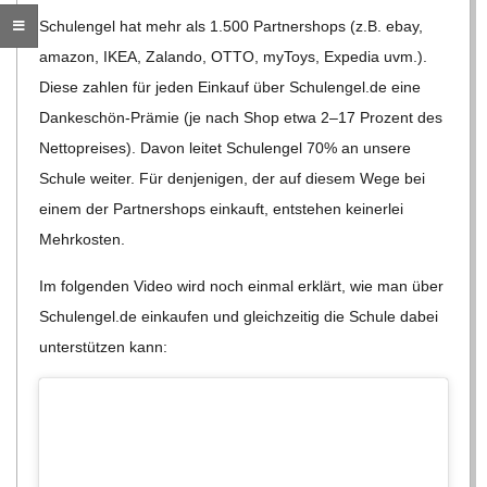
C
Schul­en­gel hat mehr als 1.500 Part­ner­shops (z.B. ebay,
ama­zon, IKEA, Zalando, OTTO, myToys, Expe­dia uvm.).
H
Diese zah­len für jeden Ein­kauf über Schul​en​gel​.de eine
Dan­ke­schön-Prä­mie (je nach Shop etwa 2–17 Pro­zent des
M
Net­to­prei­ses). Davon lei­tet Schul­en­gel 70% an unsere
Schule wei­ter. Für den­je­ni­gen, der auf die­sem Wege bei
I
einem der Part­ner­shops ein­kauft, ent­ste­hen kei­ner­lei
Mehrkosten.
D
Im fol­gen­den Video wird noch ein­mal erklärt, wie man über
T
Schul​en​gel​.de ein­kau­fen und gleich­zei­tig die Schule dabei
unter­stüt­zen kann:
-
S