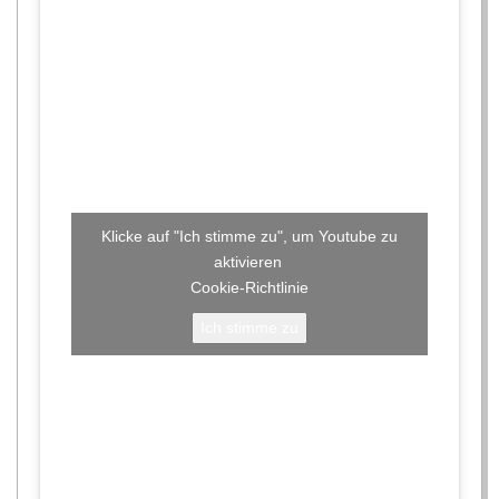
C
H
U
L
E
Klicke auf "Ich stimme zu", um Youtube zu
aktivieren
Coo­kie-Richt­li­nie
Ich stimme zu