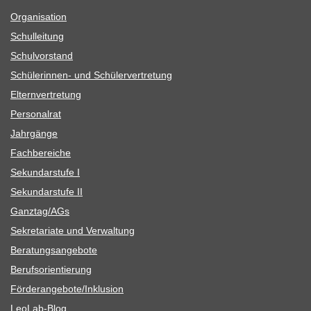
Orga­ni­sa­tion
Schul­lei­tung
Schul­vor­stand
Schü­le­rin­nen- und Schülervertretung
Eltern­ver­tre­tung
Per­so­nal­rat
Jahr­gänge
Fach­be­rei­che
Sekun­dar­stufe I
Sekun­dar­stufe II
Ganztag/​​AGs
Sekre­ta­riate und Verwaltung
Bera­tungs­an­ge­bote
Berufs­ori­en­tie­rung
Förderangebote/​​Inklusion
Leo­Lab-Blog