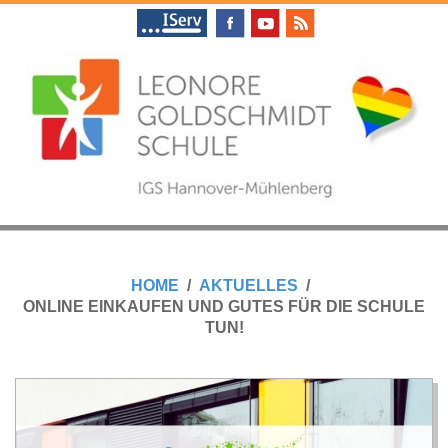
Skip
to
content
L
Primary
E
Navigation
HOME
AKTUELLES
Menu
ONLINE EINKAUFEN UND GUTES FÜR DIE SCHULE
O
TUN!
N
O