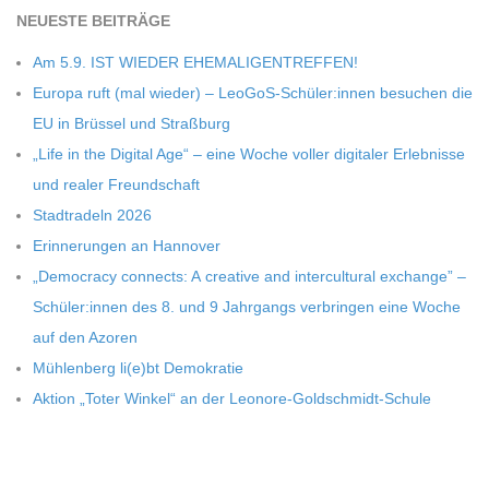
NEU­ESTE BEITRÄGE
Am 5.9. IST WIEDER EHEMALIGENTREFFEN!
Europa ruft (mal wie­der) – LeoGoS-Schüler:innen besu­chen die
EU in Brüs­sel und Straßburg
„Life in the Digi­tal Age“ – eine Woche vol­ler digi­ta­ler Erleb­nisse
und rea­ler Freundschaft
Stadt­ra­deln 2026
Erin­ne­run­gen an Hannover
„Demo­cracy con­nects: A crea­tive and inter­cul­tu­ral exch­ange” –
Schüler:innen des 8. und 9 Jahr­gangs ver­brin­gen eine Woche
auf den Azoren
Müh­len­berg li(e)bt Demokratie
Aktion „Toter Win­kel“ an der Leonore-Goldschmidt-Schule