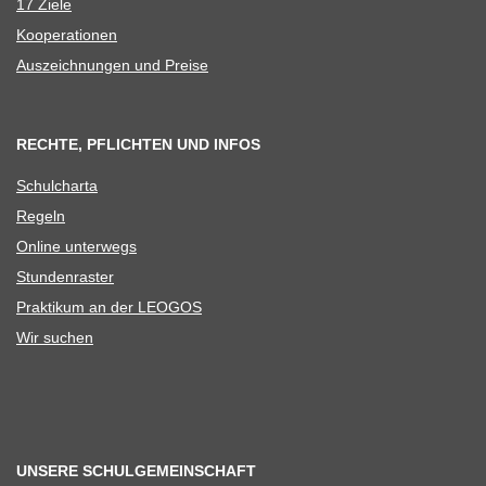
17 Ziele
Koope­ra­tio­nen
Aus­zeich­nun­gen und Preise
RECHTE, PFLICHTEN UND INFOS
Schul­charta
Regeln
Online unter­wegs
Stun­den­ras­ter
Prak­ti­kum an der LEOGOS
Wir suchen
UNSERE SCHULGEMEINSCHAFT