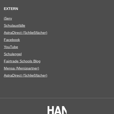
EXTERN
iServ
Schul­aus­fälle
Astra­Di­rect (Schließ­fä­cher)
Face­book
You­Tube
Schul­en­gel
Fair­trade Schools Blog
Mensa (Menü­part­ner)
Astra­Di­rect (Schließ­fä­cher)