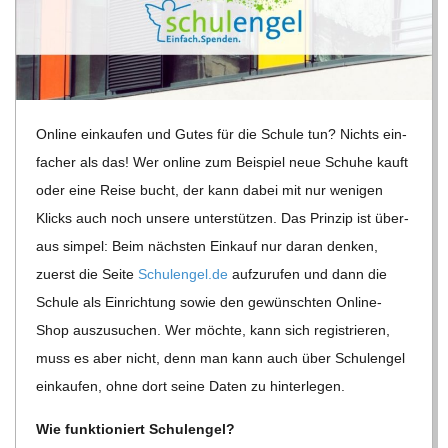
R
E
Online ein­kau­fen und Gutes für die Schule tun? Nichts ein­
-
fa­cher als das! Wer online zum Bei­spiel neue Schuhe kauft
G
oder eine Reise bucht, der kann dabei mit nur weni­gen
Klicks auch noch unsere unter­stüt­zen. Das Prin­zip ist über­
O
aus sim­pel: Beim nächs­ten Ein­kauf nur daran den­ken,
zuerst die Seite
Schul​en​gel​.de
auf­zu­ru­fen und dann die
L
Schule als Ein­rich­tung sowie den gewünsch­ten Online-
Shop aus­zu­su­chen.
Wer möchte, kann sich regis­trie­ren,
D
muss es aber nicht, denn man kann auch über Schul­en­gel
ein­kau­fen, ohne dort seine Daten zu hinterlegen.
S
Wie funk­tio­niert Schulengel?