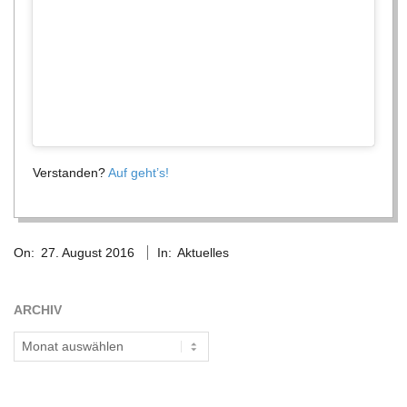
Ver­stan­den?
Auf geht’s!
2016-
On:
27. August 2016
In:
Aktuelles
08-
27
ARCHIV
Archiv