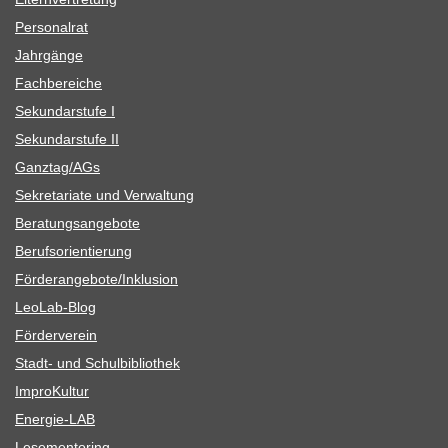
Per­so­nal­rat
Jahr­gänge
Fach­be­rei­che
Sekun­dar­stufe I
Sekun­dar­stufe II
Ganztag/​​AGs
Sekre­ta­riate und Verwaltung
Bera­tungs­an­ge­bote
Berufs­ori­en­tie­rung
Förderangebote/​​Inklusion
Leo­Lab-Blog
För­der­ver­ein
Stadt- und Schulbibliothek
Impro­Kul­tur
Ener­­gie-LAB
Lese­men­to­ring