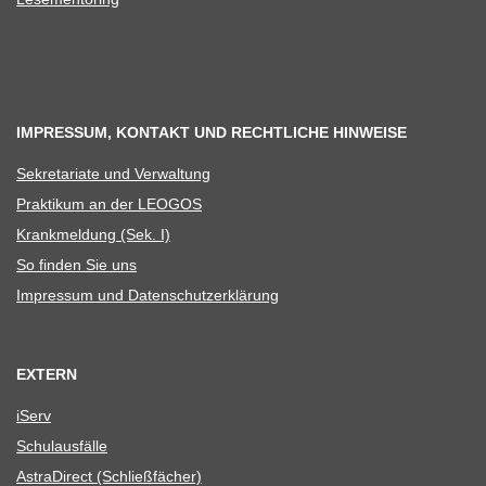
IMPRESSUM, KONTAKT UND RECHTLICHE HINWEISE
Sekre­ta­riate und Verwaltung
Prak­ti­kum an der LEOGOS
Krank­mel­dung (Sek. I)
So fin­den Sie uns
Impres­sum und Datenschutzerklärung
EXTERN
iServ
Schul­aus­fälle
Astra­Di­rect (Schließ­fä­cher)