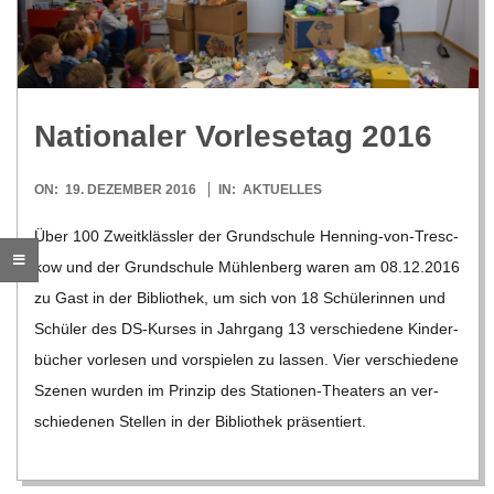
R
E
Natio­na­ler Vor­le­se­tag 2016
-
2016-
ON:
19. DEZEMBER 2016
IN:
AKTUELLES
G
12-
Über 100 Zweit­kläss­ler der Grund­schule Hen­­ning-von-Tre­­sc­­
19
kow und der Grund­schule Müh­len­berg waren am 08.12.2016
O
zu Gast in der Biblio­thek, um sich von 18 Schü­le­rin­nen und
L
Schü­ler des DS-Kur­­ses in Jahr­gang 13 ver­schie­dene Kin­der­
bü­cher vor­le­sen und vor­spie­len zu las­sen. Vier ver­schie­dene
D
Sze­nen wur­den im Prin­zip des Sta­­tio­­nen-The­a­­ters an ver­
schie­de­nen Stel­len in der Biblio­thek prä­sen­tiert.
S