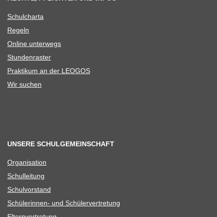
Schul­charta
Regeln
Online unter­wegs
Stun­den­ras­ter
Prak­ti­kum an der LEOGOS
Wir suchen
UNSERE SCHULGEMEINSCHAFT
Orga­ni­sa­tion
Schul­lei­tung
Schul­vor­stand
Schü­le­rin­nen- und Schülervertretung
Eltern­ver­tre­tung