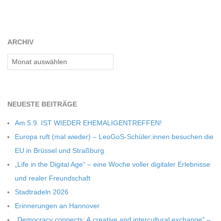
C
H
ARCHIV
Archiv
M
I
NEU­ESTE BEITRÄGE
D
Am 5.9. IST WIEDER EHEMALIGENTREFFEN!
Europa ruft (mal wie­der) – LeoGoS-Schüler:innen besu­chen die
T
EU in Brüs­sel und Straßburg
„Life in the Digi­tal Age“ – eine Woche vol­ler digi­ta­ler Erleb­nisse
-
und rea­ler Freundschaft
Stadt­ra­deln 2026
S
Erin­ne­run­gen an Hannover
„Demo­cracy con­nects: A crea­tive and inter­cul­tu­ral exch­ange” –