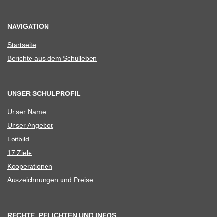
NAVIGATION
Start­seite
Berichte aus dem Schulleben
UNSER SCHULPROFIL
Unser Name
Unser Ange­bot
Leit­bild
17 Ziele
Koope­ra­tio­nen
Aus­zeich­nun­gen und Preise
RECHTE, PFLICHTEN UND INFOS