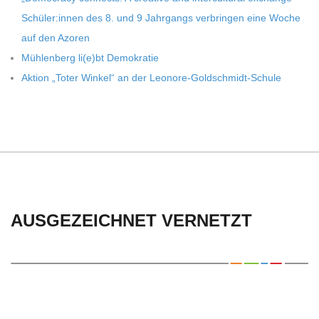
C
Schüler:innen des 8. und 9 Jahr­gangs ver­brin­gen eine Woche
H
auf den Azoren
Müh­len­berg li(e)bt Demokratie
U
Aktion „Toter Win­kel“ an der Leonore-Goldschmidt-Schule
L
E
AUSGEZEICHNET VERNETZT