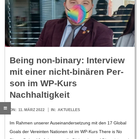
R
E
-
Being non-binary: Inter­view
G
mit einer nicht-binä­ren Per­
O
son im WP-Kurs
L
Nachhaltigkeit
D
2022-
ON:
11. MÄRZ 2022
IN:
AKTUELLES
03-
Im Rah­men unse­rer Aus­ein­an­der­set­zung mit den 17 Glo­bal
S
11
Goals der Ver­ein­ten Natio­nen ist im WP-Kurs There is No