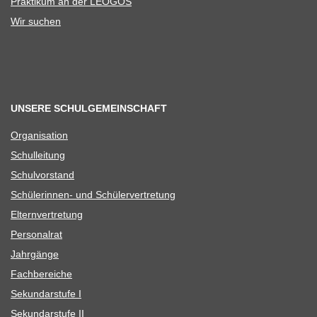
Prak­ti­kum an der LEOGOS
Wir suchen
UNSERE SCHULGEMEINSCHAFT
Orga­ni­sa­tion
Schul­lei­tung
Schul­vor­stand
Schü­le­rin­nen- und Schülervertretung
Eltern­ver­tre­tung
Per­so­nal­rat
Jahr­gänge
Fach­be­rei­che
Sekun­dar­stufe I
Sekun­dar­stufe II