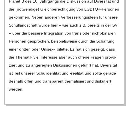
Pla­net B des 10. Jahr­gangs die Dis­kus­sion auf Diver­si­tät und
C
die (not­wen­dige) Gleich­be­rech­ti­gung von LGBTQ+-Personen
gekom­men. Neben ande­ren Ver­bes­se­rungs­ideen für unsere
H
Schul­land­schaft wurde hier – wie auch z.B. bereits in der SV
– über die bes­sere Inte­gra­tion von trans oder nicht-binä­­ren
M
Per­so­nen gespro­chen, bei­spiels­weise durch die Schaf­fung
einer drit­ten oder Uni­­sex-Toi­­lette. Es hat sich gezeigt, dass
I
die The­ma­tik viel Inter­esse aber auch offene Fra­gen pro­vo­
D
ziert und zu ange­reg­ten Dis­kus­sio­nen geführt hat. Diver­si­tät
ist Teil unse­rer Schu­li­den­ti­tät und ‑rea­li­tät und sollte gerade
T
des­halb offen und trans­pa­rent the­ma­ti­siert und dis­ku­tiert
wer­den.
-
S