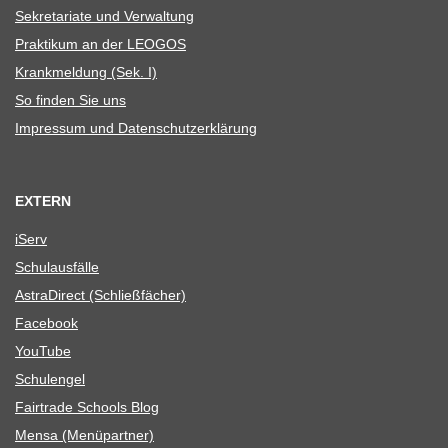
Sekre­ta­riate und Verwaltung
Prak­ti­kum an der LEOGOS
Krank­mel­dung (Sek. I)
So fin­den Sie uns
Impres­sum und Datenschutzerklärung
EXTERN
iServ
Schul­aus­fälle
Astra­Di­rect (Schließ­fä­cher)
Face­book
You­Tube
Schul­en­gel
Fair­trade Schools Blog
Mensa (Menü­part­ner)