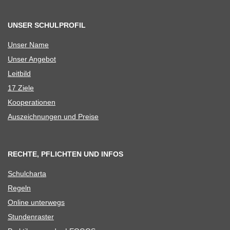
UNSER SCHULPROFIL
Unser Name
Unser Ange­bot
Leit­bild
17 Ziele
Koope­ra­tio­nen
Aus­zeich­nun­gen und Preise
RECHTE, PFLICHTEN UND INFOS
Schul­charta
Regeln
Online unter­wegs
Stun­den­ras­ter