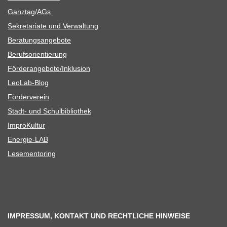
Ganztag/​​AGs
Sekre­ta­riate und Verwaltung
Bera­tungs­an­ge­bote
Berufs­ori­en­tie­rung
Förderangebote/​​Inklusion
Leo­Lab-Blog
För­der­ver­ein
Stadt- und Schulbibliothek
Impro­Kul­tur
Ener­­gie-LAB
Lese­men­to­ring
IMPRESSUM, KONTAKT UND RECHTLICHE HINWEISE