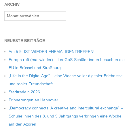
C
ARCHIV
Archiv
H
U
NEU­ESTE BEITRÄGE
L
Am 5.9. IST WIEDER EHEMALIGENTREFFEN!
Europa ruft (mal wie­der) – LeoGoS-Schüler:innen besu­chen die
E
EU in Brüs­sel und Straßburg
„Life in the Digi­tal Age“ – eine Woche vol­ler digi­ta­ler Erleb­nisse
und rea­ler Freundschaft
Stadt­ra­deln 2026
Erin­ne­run­gen an Hannover
„Demo­cracy con­nects: A crea­tive and inter­cul­tu­ral exch­ange” –
Schüler:innen des 8. und 9 Jahr­gangs ver­brin­gen eine Woche
auf den Azoren