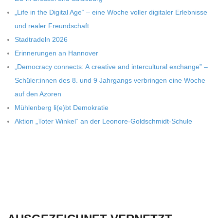
C
„Life in the Digi­tal Age“ – eine Woche vol­ler digi­ta­ler Erleb­nisse
H
und rea­ler Freundschaft
Stadt­ra­deln 2026
U
Erin­ne­run­gen an Hannover
„Demo­cracy con­nects: A crea­tive and inter­cul­tu­ral exch­ange” –
L
Schüler:innen des 8. und 9 Jahr­gangs ver­brin­gen eine Woche
auf den Azoren
E
Müh­len­berg li(e)bt Demokratie
Aktion „Toter Win­kel“ an der Leonore-Goldschmidt-Schule