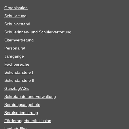
Orga­ni­sa­tion
Schul­lei­tung
Schul­vor­stand
Schü­le­rin­nen- und Schülervertretung
Eltern­ver­tre­tung
Per­so­nal­rat
Jahr­gänge
Fach­be­rei­che
Sekun­dar­stufe I
Sekun­dar­stufe II
Ganztag/​​AGs
Sekre­ta­riate und Verwaltung
Bera­tungs­an­ge­bote
Berufs­ori­en­tie­rung
Förderangebote/​​Inklusion
Leo­Lab-Blog