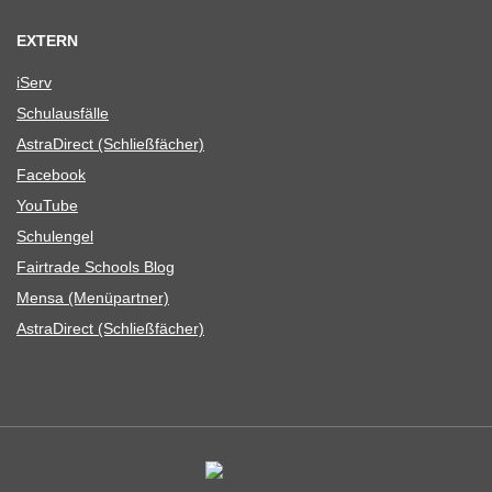
EXTERN
iServ
Schul­aus­fälle
Astra­Di­rect (Schließ­fä­cher)
Face­book
You­Tube
Schul­en­gel
Fair­trade Schools Blog
Mensa (Menü­part­ner)
Astra­Di­rect (Schließ­fä­cher)