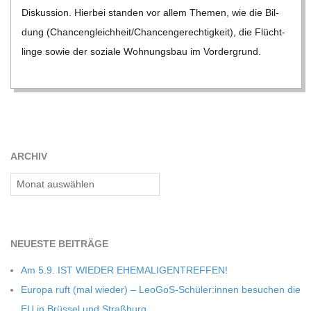
C
Dis­kus­sion. Hier­bei stan­den vor allem The­men, wie die Bil­
dung (Chancengleichheit/​​Chancengerechtigkeit), die Flücht­
H
linge sowie der soziale Woh­nungs­bau im Vor­der­grund.
M
I
ARCHIV
D
Archiv
T
-
NEU­ESTE BEITRÄGE
Am 5.9. IST WIEDER EHEMALIGENTREFFEN!
S
Europa ruft (mal wie­der) – LeoGoS-Schüler:innen besu­chen die
EU in Brüs­sel und Straßburg