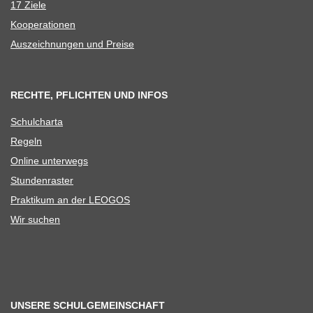
17 Ziele
Koope­ra­tio­nen
Aus­zeich­nun­gen und Preise
RECHTE, PFLICHTEN UND INFOS
Schul­charta
Regeln
Online unter­wegs
Stun­den­ras­ter
Prak­ti­kum an der LEOGOS
Wir suchen
UNSERE SCHULGEMEINSCHAFT