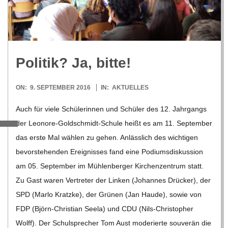
R
E
Poli­tik? Ja, bitte!
-
2016-
ON:
9. SEPTEMBER 2016
IN:
AKTUELLES
G
09-
Auch für viele Schü­le­rin­nen und Schü­ler des 12. Jahr­gangs
09
der Leo­­nore-Gol­d­­schmidt-Schule heißt es am 11. Sep­tem­ber
O
das erste Mal wäh­len zu gehen. Anläss­lich des wich­ti­gen
L
bevor­ste­hen­den Ereig­nis­ses fand eine Podi­ums­dis­kus­sion
am 05. Sep­tem­ber im Müh­len­ber­ger Kir­chen­zen­trum statt.
D
Zu Gast waren Ver­tre­ter der Lin­ken (Johan­nes Drü­cker), der
SPD (Marlo Kratzke), der Grü­nen (Jan Haude), sowie von
S
FDP (Björn-Chris­­tian Seela) und CDU (Nils-Chris­­to­­pher
Wolff). Der Schul­spre­cher Tom Aust mode­rierte sou­ve­rän die