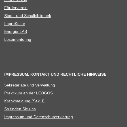
För­der­ver­ein
Stadt- und Schulbibliothek
Impro­Kul­tur
Ener­­gie-LAB
Lese­men­to­ring
IMPRESSUM, KONTAKT UND RECHTLICHE HINWEISE
Sekre­ta­riate und Verwaltung
Prak­ti­kum an der LEOGOS
Krank­mel­dung (Sek. I)
So fin­den Sie uns
Impres­sum und Datenschutzerklärung