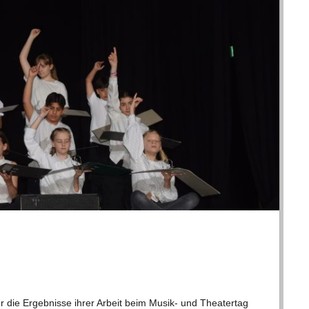
er die Ergeb­nisse ihrer Arbeit beim Musik- und Thea­ter­tag