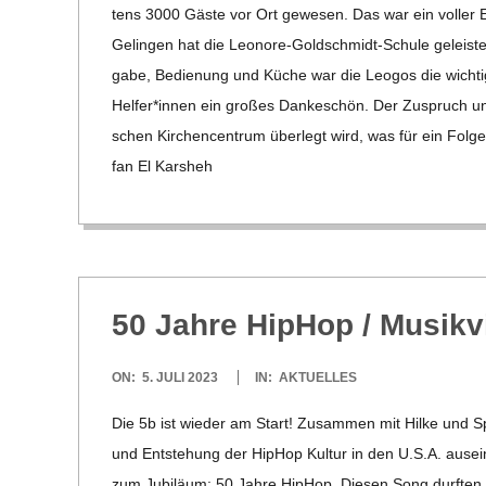
tens 3000 Gäste vor Ort gewe­sen. Das war ein vol­ler Er
Gelin­gen hat die Leo­­nore-Gol­d­­schmidt-Schule geleis­
gabe, Bedie­nung und Küche war die Leo­gos die wich­t
Helfer*innen ein gro­ßes Dan­ke­schön. Der Zuspruch und
schen Kir­chen­cen­trum über­legt wird, was für ein Fol­ge
fan El Kars­heh
50 Jahre Hip­Hop /​ Musik­v
2023-
ON:
5. JULI 2023
IN:
AKTUELLES
07-
Die 5b ist wie­der am Start! Zusam­men mit Hilke und S
05
und Ent­ste­hung der Hip­Hop Kul­tur in den U.S.A. aus­ein
zum Jubi­läum: 50 Jahre Hip­Hop. Die­sen Song durf­ten w