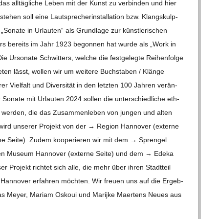
as all­täg­li­che Leben mit der Kunst zu ver­bin­den und hier
e­hen soll eine Laut­spre­cher­instal­la­tion bzw. Klang­skulp­
„Sonate in Urlau­ten“ als Grund­lage zur künst­le­ri­schen
­ters bereits im Jahr 1923 begon­nen hat wurde als „Work in
ie Urso­nate Schwit­ters, wel­che die fest­ge­legte Rei­hen­folge
en lässt, wol­len wir um wei­tere Buch­sta­ben /​​ Klänge
 Viel­falt und Diver­si­tät in den letz­ten 100 Jah­ren ver­än­
 Sonate mit Urlau­ten 2024 sol­len die unter­schied­li­che eth­
r­bar wer­den, die das Zusam­men­le­ben von jun­gen und alten
 wird unse­rer Pro­jekt von der → Region Han­no­ver (externe
terne Seite). Zudem koope­rie­ren wir mit dem → Spren­gel
chen Museum Han­no­ver (externe Seite) und dem → Edeka
Pro­jekt rich­tet sich alle, die mehr über ihren Stadt­teil
Han­no­ver erfah­ren möch­ten. Wir freuen uns auf die Ergeb­
hias Meyer, Mariam Oskoui und Mari­jke Maer­tens Neues aus