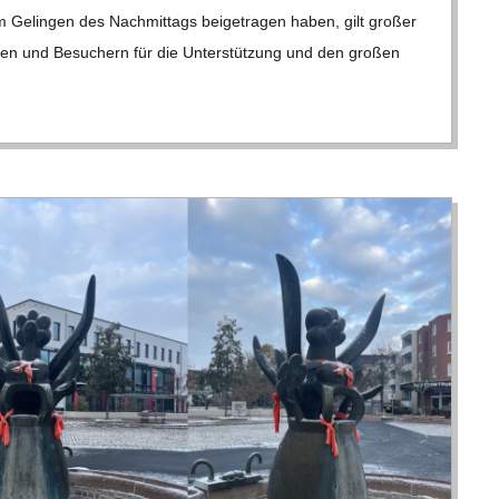
um Gelin­gen des Nach­mit­tags bei­getra­gen haben, gilt gro­ßer
nen und Besu­chern für die Unter­stüt­zung und den gro­ßen