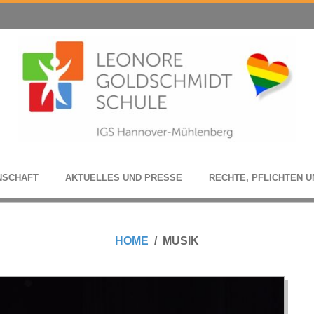
N­SCHAFT
AKTU­EL­LES UND PRESSE
RECHTE, PFLICH­TEN U
HOME
MUSIK