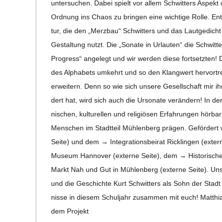
unter­su­chen. Dabei spielt vor allem Schwit­ters Aspekt d
Ord­nung ins Chaos zu brin­gen eine wich­tige Rolle. Ent­st
tur, die den „Merz­bau“ Schwit­ters und das Laut­ge­dicht 
Gestal­tung nutzt. Die „Sonate in Urlau­ten“ die Schwit
Pro­gress“ ange­legt und wir wer­den diese fort­setz­ten! D
des Alpha­bets umkehrt und so den Klang­wert her­vor­tre­t
erwei­tern. Denn so wie sich unsere Gesell­schaft mir ihrer
dert hat, wird sich auch die Urso­nate ver­än­dern! In der
ni­schen, kul­tu­rel­len und reli­giö­sen Erfah­run­gen hö
Men­schen im Stadt­teil Müh­len­berg prä­gen. Geför­dert
Seite) und dem → Inte­gra­ti­ons­bei­rat Rick­lin­gen (ex
Museum Han­no­ver (externe Seite), dem → His­to­ri­s
Markt Nah und Gut in Müh­len­berg (externe Seite). Unser 
und die Geschichte Kurt Schwit­ters als Sohn der Stadt 
nisse in die­sem Schul­jahr zusam­men mit euch! Mat­t
dem Pro­jekt