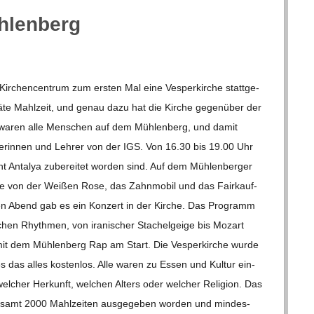
ühlenberg
r­chen­cen­trum zum ers­ten Mal eine Ves­per­kir­che statt­ge­
päte Mahl­zeit, und genau dazu hat die Kir­che gegen­über der
­den waren alle Men­schen auf dem Müh­len­berg, und damit
­re­rin­nen und Leh­rer von der IGS. Von 16.30 bis 19.00 Uhr
t Anta­lya zube­rei­tet wor­den sind. Auf dem Müh­len­ber­ger
che von der Wei­ßen Rose, das Zahn­mo­bil und das Fair­kauf­
eden Abend gab es ein Kon­zert in der Kir­che. Das Pro­gramm
­schen Rhyth­men, von ira­ni­scher Sta­chel­geige bis Mozart
it dem Müh­len­berg Rap am Start. Die Ves­per­kir­che wurde
es das alles kos­ten­los. Alle waren zu Essen und Kul­tur ein­
l­cher Her­kunft, wel­chen Alters oder wel­cher Reli­gion. Das
e­samt 2000 Mahl­zei­ten aus­ge­ge­ben wor­den und min­des­