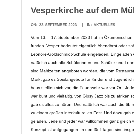
Ves­per­kir­che auf dem M
2023-
ON:
22. SEPTEMBER 2023
IN:
AKTUELLES
09-
Vom 13. – 17. Sep­tem­ber 2023 hat im Öku­me­ni­schen Ki
22
fun­den. Ves­per bedeu­tet eigent­lich Abend­brot oder s
Leo­­nore-Gol­d­­schmidt-Schule ein­ge­la­den. Ein­ge­la
natür­lich auch alle Schü­le­rin­nen und Schü­ler und Leh
sind Mahl­zei­ten ange­bo­ten wor­den, die vom Restau­ran
Markt gab es Spiel­an­ge­bote für Kin­der und Jugend­li­
haus stell­ten sich vor, die Feu­er­wehr war vor Ort. J
war bunt und viel­fäl­tig, von Gipsy Jazz bis zu afri­ka­ni
gab es alles zu hören. Und natür­lich war auch die 6b m
zu einem gro­ßen inter­kul­tu­rel­len Fest. Und dazu gab 
ge­la­den. Jede und jeder war will­kom­men ganz gleich we
Kon­zept ist auf­ge­gan­gen: In den fünf Tagen sind ins­g