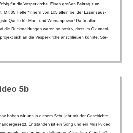
folg für die Ves­per­kir­che. Einen gro­ßen Bei­trag zum
tet: Mit 85 Helfer*innern von 105 allein bei der Essens­aus­
igste Quelle für Man- und Wom­an­power! Dafür allen
 die Rück­mel­dun­gen waren so posi­tiv, dass im Öku­me­ni­
­pro­jekt sich an die Ves­per­kir­che anschlie­ßen könnte. Ste­
i­deo 5b
pax haben wir uns in die­sem Schul­jahr mit der Geschichte
­an­der­ge­setzt. Ent­stan­den ist ein Song und ein Musik­vi­deo
ir bereits bei den Ver­an­stal­tun­gen „Alles Tacke” und „50