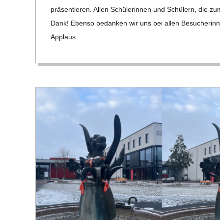
12
C
prä­sen­tie­ren. Allen Schü­le­rin­nen und Schü­lern, die z
Dank! Ebenso bedan­ken wir uns bei allen Besu­che­rin­
H
Applaus.
M
I
D
T
-
S