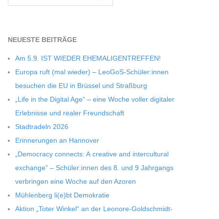
NEU­ESTE BEITRÄGE
Am 5.9. IST WIEDER EHEMALIGENTREFFEN!
Europa ruft (mal wie­der) – LeoGoS-Schüler:innen
besu­chen die EU in Brüs­sel und Straßburg
„Life in the Digi­tal Age“ – eine Woche vol­ler digi­ta­ler
Erleb­nisse und rea­ler Freundschaft
Stadt­ra­deln 2026
Erin­ne­run­gen an Hannover
„Demo­cracy con­nects: A crea­tive and inter­cul­tu­ral
exch­ange” – Schüler:innen des 8. und 9 Jahr­gangs
ver­brin­gen eine Woche auf den Azoren
Müh­len­berg li(e)bt Demokratie
Aktion „Toter Win­kel“ an der Leonore-Goldschmidt-