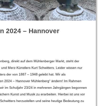
en 2024 – Han­no­ver
len­berg, direkt auf dem Müh­len­ber­ger Markt, steht der
 Merz-Küns­t­­lers Kurt Schwit­ters. Lei­der wis­sen nur
­ters der von 1887 – 1948 gelebt hat. Wir als
­ten 2024 – Han­no­ver Müh­len­berg“ ändern! Im Rah­men
 wir im Schul­jahr 23/​​24 in meh­re­ren Jahr­gän­gen begon­nen
ächern Kunst und Musik zu erar­bei­ten. Hier­bei ist uns vor
 Schwit­ters her­zu­stel­len und seine heu­tige Bedeu­tung zu