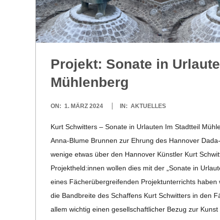
C
H
U
Pro­jekt: Sonate in Urlau­t
L
Mühlenberg
E
2024-
ON:
1. MÄRZ 2024
IN:
AKTUELLES
03-
Kurt Schwit­ters – Sonate in Urlau­ten Im Stadt­teil Müh­
01
Anna-Blume Brun­nen zur Ehrung des Han­no­ver Dada- und
wenige etwas über den Han­no­ver Künst­ler Kurt Schwit
Projektheld:innen wol­len dies mit der „Sonate in Urlau
eines Fächer­über­grei­fen­den Pro­jekt­un­ter­richts haben
die Band­breite des Schaf­fens Kurt Schwit­ters in den F
allem wich­tig einen gesell­schaft­li­cher Bezug zur Kunst