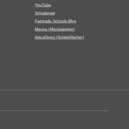
You­Tube
Schul­en­gel
Fair­trade Schools Blog
Mensa (Menü­part­ner)
Astra­Di­rect (Schließ­fä­cher)