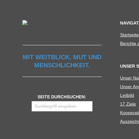
C
H
NAVIGAT
U
Start­seite
Berichte
L
MIT WEITBLICK, MUT UND
MENSCHLICHKEIT.
E
UNSER 
Unser N
Unser Ang
Leit­bild
SEITE DURCHSUCHEN:
17 Ziele
Koope­ra­t
Aus­zeich