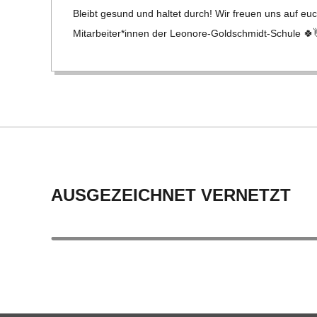
27
C
Bleibt gesund und hal­tet durch! Wir freuen uns auf eu
Mitarbeiter*innen der Leo­­nore-Gol­d­­schmidt-Schule 🍀
H
M
I
D
AUSGEZEICHNET VERNETZT
T
-
S