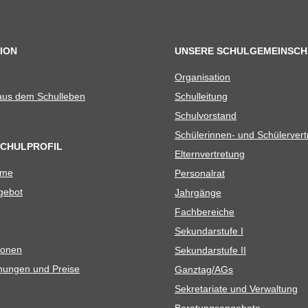
ION
UNSERE SCHULGEMEINSCH
Orga­ni­sa­tion
 aus dem Schulleben
Schul­lei­tung
Schul­vor­stand
Schü­le­rin­nen- und Schülerver
SCHULPROFIL
Eltern­ver­tre­tung
ame
Per­so­nal­rat
e­bot
Jahr­gänge
Fach­be­rei­che
Sekun­dar­stufe I
io­nen
Sekun­dar­stufe II
­nun­gen und Preise
Ganztag/​​AGs
Sekre­ta­riate und Verwaltung
Bera­tungs­an­ge­bote