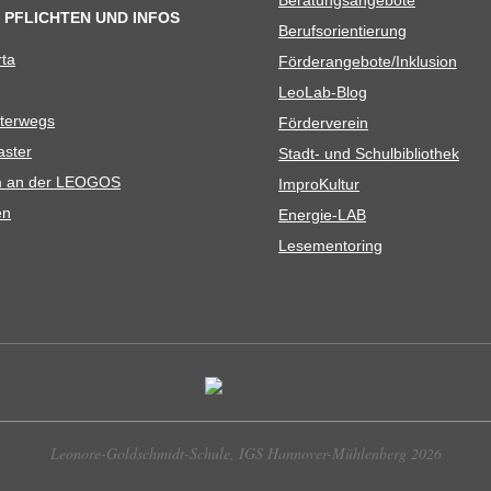
 PFLICHTEN UND INFOS
Berufs­ori­en­tie­rung
rta
Förderangebote/​​Inklusion
Leo­Lab-Blog
ter­wegs
För­der­ver­ein
as­ter
Stadt- und Schulbibliothek
kum an der LEOGOS
Impro­Kul­tur
en
Ener­­gie-LAB
Lese­men­to­ring
Leonore-Goldschmidt-Schule, IGS Hannover-Mühlenberg 2026