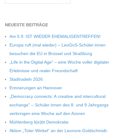
NEU­ESTE BEITRÄGE
Am 5.9. IST WIEDER EHEMALIGENTREFFEN!
Europa ruft (mal wie­der) – LeoGoS-Schüler:innen
besu­chen die EU in Brüs­sel und Straßburg
„Life in the Digi­tal Age“ – eine Woche vol­ler digi­ta­ler
Erleb­nisse und rea­ler Freundschaft
Stadt­ra­deln 2026
Erin­ne­run­gen an Hannover
„Demo­cracy con­nects: A crea­tive and inter­cul­tu­ral
exch­ange” – Schüler:innen des 8. und 9 Jahr­gangs
ver­brin­gen eine Woche auf den Azoren
Müh­len­berg li(e)bt Demokratie
Aktion „Toter Win­kel“ an der Leonore-Goldschmidt-