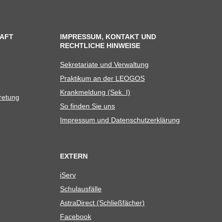
AFT
IMPRESSUM, KONTAKT UND
RECHTLICHE HINWEISE
Sekre­ta­riate und Verwaltung
Prak­ti­kum an der LEOGOS
Krank­mel­dung (Sek. I)
tretung
So fin­den Sie uns
Impres­sum und Datenschutzerklärung
EXTERN
iServ
Schul­aus­fälle
Astra­Di­rect (Schließ­fä­cher)
Face­book