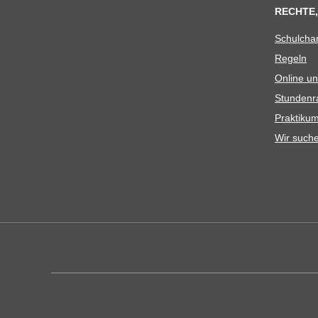
RECHTE,
Schul­cha
Regeln
Online un
Stun­den­r
Prak­ti­
Wir such