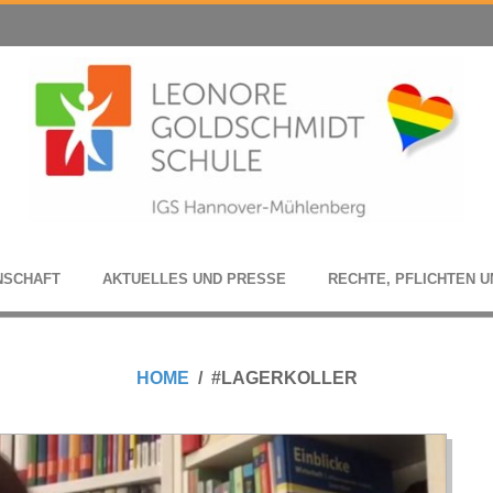
N­SCHAFT
AKTU­EL­LES UND PRESSE
RECHTE, PFLICH­TEN U
HOME
#LAGERKOLLER