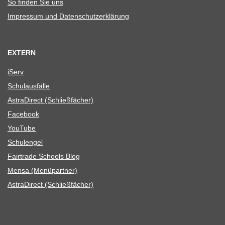
So fin­den Sie uns
Impres­sum und Datenschutzerklärung
EXTERN
iServ
Schul­aus­fälle
Astra­Di­rect (Schließ­fä­cher)
Face­book
You­Tube
Schul­en­gel
Fair­trade Schools Blog
Mensa (Menü­part­ner)
Astra­Di­rect (Schließ­fä­cher)