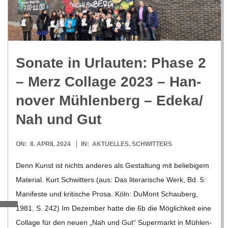
R
E
Sonate in Urlau­ten: Phase 2
-
– Merz Col­lage 2023 – Han­
G
no­ver Müh­len­berg – Edeka/​
Nah und Gut
O
2024-
ON:
8. APRIL 2024
IN:
AKTUELLES
,
SCHWITTERS
L
04-
Denn Kunst ist nichts ande­res als Gestal­tung mit belie­bi­gem
08
D
Mate­rial. Kurt Schwit­ters (aus: Das lite­ra­ri­sche Werk, Bd. 5:
Mani­feste und kri­ti­sche Prosa. Köln: DuMont Schau­berg,
S
1981, S. 242) Im Dezem­ber hatte die 6b die Mög­lich­keit eine
Col­lage für den neuen „Nah und Gut“ Super­markt in Müh­len­