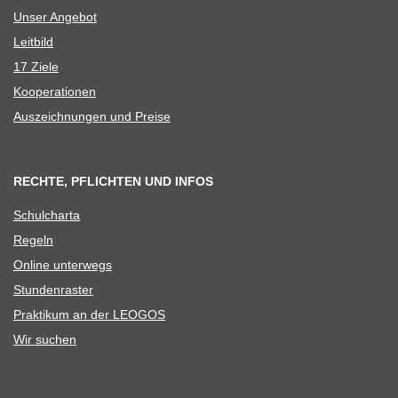
Unser Ange­bot
Leit­bild
17 Ziele
Koope­ra­tio­nen
Aus­zeich­nun­gen und Preise
RECHTE, PFLICHTEN UND INFOS
Schul­charta
Regeln
Online unter­wegs
Stun­den­ras­ter
Prak­ti­kum an der LEOGOS
Wir suchen