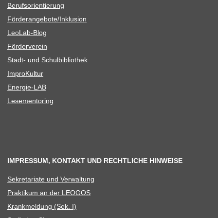
Berufs­ori­en­tie­rung
Förderangebote/​​Inklusion
Leo­Lab-Blog
För­der­ver­ein
Stadt- und Schulbibliothek
Impro­Kul­tur
Ener­­gie-LAB
Lese­men­to­ring
IMPRESSUM, KONTAKT UND RECHTLICHE HINWEISE
Sekre­ta­riate und Verwaltung
Prak­ti­kum an der LEOGOS
Krank­mel­dung (Sek. I)