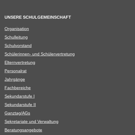
UNSERE SCHULGEMEINSCHAFT
Orga­ni­sa­tion
Schul­lei­tung
Schul­vor­stand
Schü­le­rin­nen- und Schülervertretung
Eltern­ver­tre­tung
Per­so­nal­rat
Jahr­gänge
Fach­be­rei­che
Sekun­dar­stufe I
Sekun­dar­stufe II
Ganztag/​​AGs
Sekre­ta­riate und Verwaltung
Bera­tungs­an­ge­bote