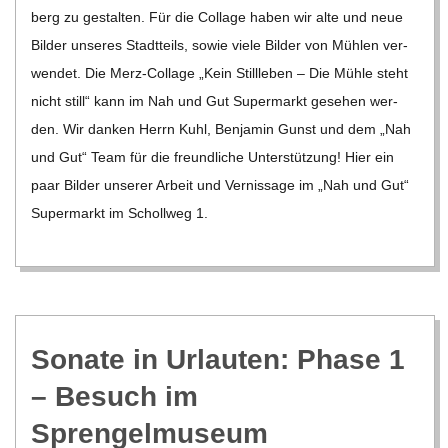
C
berg zu gestal­ten. Für die Col­lage haben wir alte und neue
Bil­der unse­res Stadt­teils, sowie viele Bil­der von Müh­len ver­
H
wen­det. Die Merz-Col­lage „Kein Still­le­ben – Die Mühle steht
nicht still“ kann im Nah und Gut Super­markt gese­hen wer­
M
den. Wir dan­ken Herrn Kuhl, Ben­ja­min Gunst und dem „Nah
und Gut“ Team für die freund­li­che Unter­stüt­zung! Hier ein
I
paar Bil­der unse­rer Arbeit und Ver­nis­sage im „Nah und Gut“
Super­markt im Scholl­weg 1.
D
T
-
Sonate in Urlau­ten: Phase 1
– Besuch im
S
Sprengelmuseum