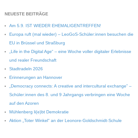
NEU­ESTE BEITRÄGE
Am 5.9. IST WIEDER EHEMALIGENTREFFEN!
Europa ruft (mal wie­der) – LeoGoS-Schüler:innen besu­chen die
EU in Brüs­sel und Straßburg
„Life in the Digi­tal Age“ – eine Woche vol­ler digi­ta­ler Erleb­nisse
und rea­ler Freundschaft
Stadt­ra­deln 2026
Erin­ne­run­gen an Hannover
„Demo­cracy con­nects: A crea­tive and inter­cul­tu­ral exch­ange” –
Schüler:innen des 8. und 9 Jahr­gangs ver­brin­gen eine Woche
auf den Azoren
Müh­len­berg li(e)bt Demokratie
Aktion „Toter Win­kel“ an der Leonore-Goldschmidt-Schule