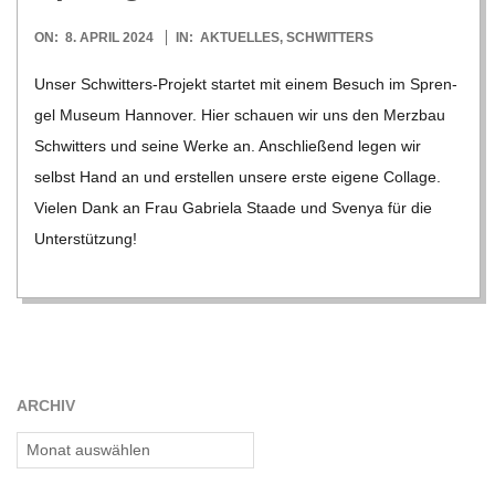
C
2024-
ON:
8. APRIL 2024
IN:
AKTUELLES
,
SCHWITTERS
H
04-
Unser Schwi­t­­ters-Pro­­jekt star­tet mit einem Besuch im Spren­
08
U
gel Museum Han­no­ver. Hier schauen wir uns den Merz­bau
Schwit­ters und seine Werke an. Anschlie­ßend legen wir
L
selbst Hand an und erstel­len unsere erste eigene Col­lage.
Vie­len Dank an Frau Gabriela Staade und Sve­nya für die
E
Unter­stüt­zung!
ARCHIV
Archiv