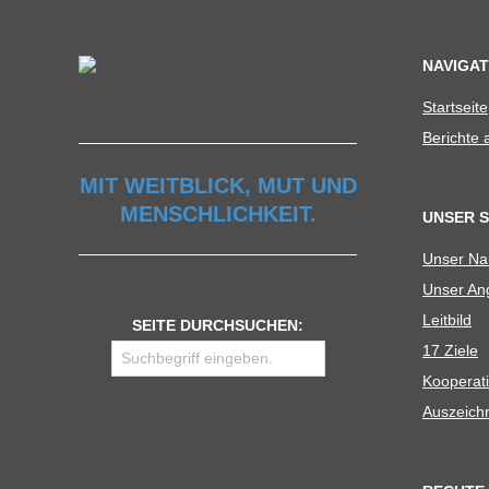
U
NAVIGAT
L
Start­seite
Berichte
E
MIT WEITBLICK, MUT UND
MENSCHLICHKEIT.
UNSER 
Unser N
Unser Ang
Leit­bild
SEITE DURCHSUCHEN:
17 Ziele
Koope­ra­t
Aus­zeich