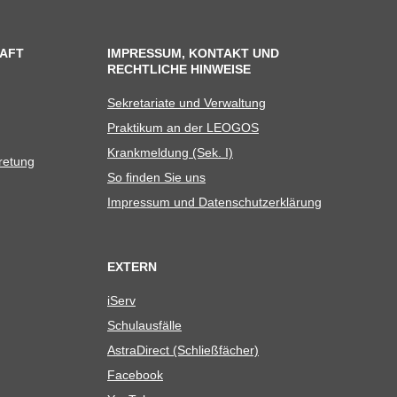
AFT
IMPRESSUM, KONTAKT UND
RECHTLICHE HINWEISE
Sekre­ta­riate und Verwaltung
Prak­ti­kum an der LEOGOS
Krank­mel­dung (Sek. I)
tretung
So fin­den Sie uns
Impres­sum und Datenschutzerklärung
EXTERN
iServ
Schul­aus­fälle
Astra­Di­rect (Schließ­fä­cher)
Face­book