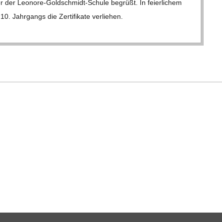
er der Leo­­nore-Gol­d­­schmidt-Schule begrüßt. In fei­er­li­chem
 Jahr­gangs die Zer­ti­fi­kate ver­lie­hen.