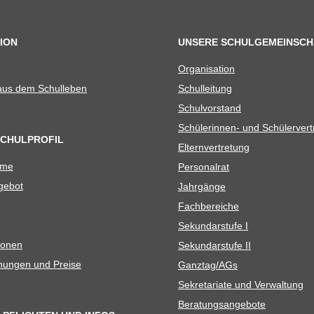
ION
UNSERE SCHULGEMEINSCH
Orga­ni­sa­tion
 aus dem Schulleben
Schul­lei­tung
Schul­vor­stand
Schü­le­rin­nen- und Schülerver
SCHULPROFIL
Eltern­ver­tre­tung
ame
Per­so­nal­rat
e­bot
Jahr­gänge
Fach­be­rei­che
Sekun­dar­stufe I
io­nen
Sekun­dar­stufe II
­nun­gen und Preise
Ganztag/​​AGs
Sekre­ta­riate und Verwaltung
Bera­tungs­an­ge­bote