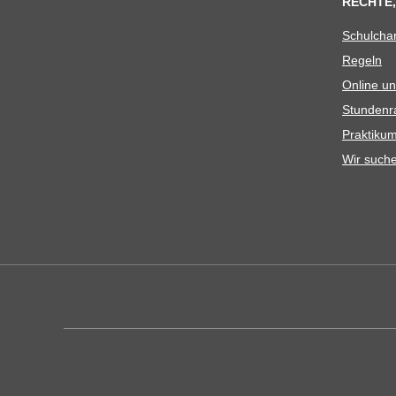
RECHTE,
Schul­cha
Regeln
Online un
Stun­den­r
Prak­ti­
Wir such