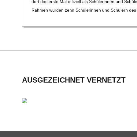
H
dort das erste Mal offi­zi­ell als Schü­le­rin­nen und Schü­l
Rah­men wur­den zehn Schü­le­rin­nen und Schü­lern des 10.
M
I
D
T
AUSGEZEICHNET VERNETZT
-
S
C
H