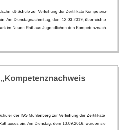
­schmidt-Schule zur Ver­lei­hung der Zer­ti­fi­kate Kom­pe­tenz­
ein. Am Diens­tag­nach­mit­tag, dem 12.03.2019, über­reichte
Schwark im Neuen Rat­haus Jugend­li­chen den Kom­pe­tenz­nach­
te „Kom­pe­tenz­nach­weis
hü­ler der IGS Müh­len­berg zur Ver­lei­hung der Zer­ti­fi­kate
 Rat­hau­ses ein. Am Diens­tag, dem 13.09.2016, wur­den sie