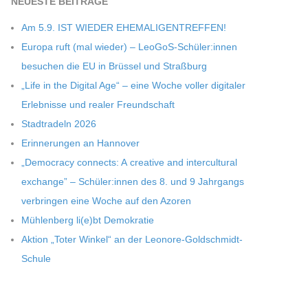
NEU­ESTE BEITRÄGE
Am 5.9. IST WIEDER EHEMALIGENTREFFEN!
Europa ruft (mal wie­der) – LeoGoS-Schüler:innen
besu­chen die EU in Brüs­sel und Straßburg
„Life in the Digi­tal Age“ – eine Woche vol­ler digi­ta­ler
Erleb­nisse und rea­ler Freundschaft
Stadt­ra­deln 2026
Erin­ne­run­gen an Hannover
„Demo­cracy con­nects: A crea­tive and inter­cul­tu­ral
exch­ange” – Schüler:innen des 8. und 9 Jahr­gangs
ver­brin­gen eine Woche auf den Azoren
Müh­len­berg li(e)bt Demokratie
Aktion „Toter Win­kel“ an der Leonore-Goldschmidt-
Schule