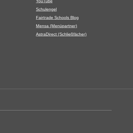
You­Tube
Schul­en­gel
Fair­trade Schools Blog
Mensa (Menü­part­ner)
Astra­Di­rect (Schließ­fä­cher)