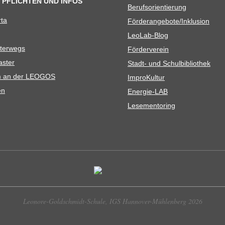
 PFLICHTEN UND INFOS
Berufs­ori­en­tie­rung
rta
Förderangebote/​​Inklusion
Leo­Lab-Blog
ter­wegs
För­der­ver­ein
as­ter
Stadt- und Schulbibliothek
kum an der LEOGOS
Impro­Kul­tur
en
Ener­­gie-LAB
Lese­men­to­ring
Leonore-Goldschmidt-Schule, IGS Hannover-Mühlenberg 2026