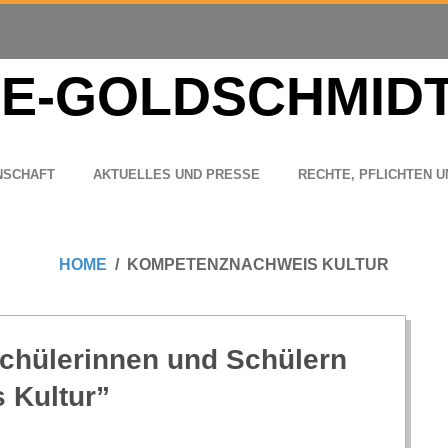
N­SCHAFT
AKTU­EL­LES UND PRESSE
RECHTE, PFLICH­TEN U
HOME
KOMPETENZNACHWEIS KULTUR
Schü­le­rin­nen und Schü­lern
s Kultur”