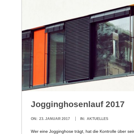
R
E
-
G
O
L
Jog­ging­ho­sen­lauf 2017
D
2017-
ON:
23. JANUAR 2017
IN:
AKTUELLES
S
01-
Wer eine Jog­ging­hose trägt, hat die Kon­trolle über sei