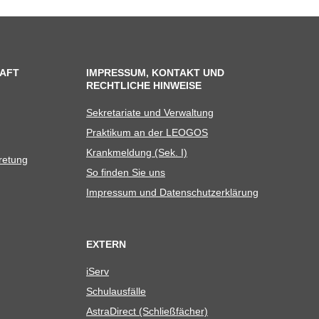
AFT
IMPRESSUM, KONTAKT UND
RECHTLICHE HINWEISE
Sekre­ta­riate und Verwaltung
Prak­ti­kum an der LEOGOS
Krank­mel­dung (Sek. I)
tretung
So fin­den Sie uns
Impres­sum und Datenschutzerklärung
EXTERN
iServ
Schul­aus­fälle
Astra­Di­rect (Schließ­fä­cher)