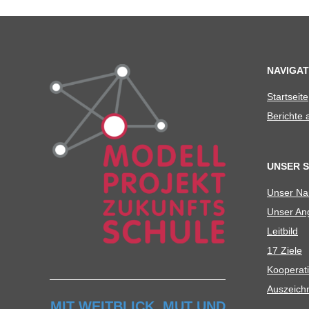
C
H
NAVIGAT
U
Start­seite
L
Berichte
E
UNSER 
Unser N
Unser Ang
Leit­bild
17 Ziele
Koope­ra­t
Aus­zeich
MIT WEITBLICK, MUT UND