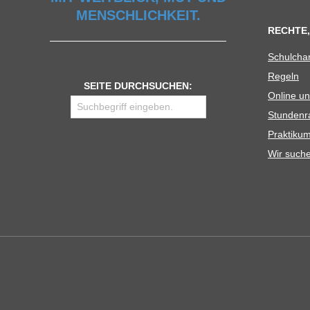
MENSCHLICHKEIT.
RECHTE,
Schul­cha
Regeln
SEITE DURCHSUCHEN:
Online un
Stun­den­r
Prak­ti­
Wir such