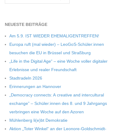
NEU­ESTE BEITRÄGE
Am 5.9. IST WIEDER EHEMALIGENTREFFEN!
Europa ruft (mal wie­der) – LeoGoS-Schüler:innen
besu­chen die EU in Brüs­sel und Straßburg
„Life in the Digi­tal Age“ – eine Woche vol­ler digi­ta­ler
Erleb­nisse und rea­ler Freundschaft
Stadt­ra­deln 2026
Erin­ne­run­gen an Hannover
„Demo­cracy con­nects: A crea­tive and inter­cul­tu­ral
exch­ange” – Schüler:innen des 8. und 9 Jahr­gangs
ver­brin­gen eine Woche auf den Azoren
Müh­len­berg li(e)bt Demokratie
Aktion „Toter Win­kel“ an der Leonore-Goldschmidt-