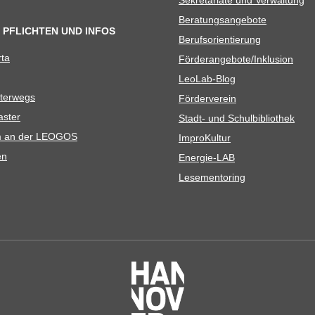
Bera­tungs­an­ge­bote
 PFLICHTEN UND INFOS
Berufs­ori­en­tie­rung
rta
Förderangebote/​​Inklusion
Leo­Lab-Blog
ter­wegs
För­der­ver­ein
as­ter
Stadt- und Schulbibliothek
kum an der LEOGOS
Impro­Kul­tur
en
Ener­­gie-LAB
Lese­men­to­ring