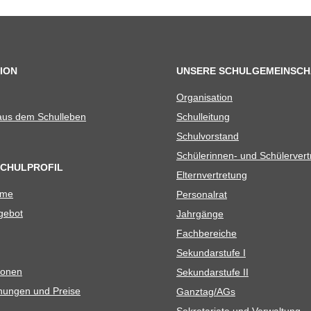
ION
UNSERE SCHULGEMEINSCH
Orga­ni­sa­tion
 aus dem Schulleben
Schul­lei­tung
Schul­vor­stand
Schü­le­rin­nen- und Schülerver
SCHULPROFIL
Eltern­ver­tre­tung
ame
Per­so­nal­rat
e­bot
Jahr­gänge
Fach­be­rei­che
Sekun­dar­stufe I
io­nen
Sekun­dar­stufe II
­nun­gen und Preise
Ganztag/​​AGs
Sekre­ta­riate und Verwaltung