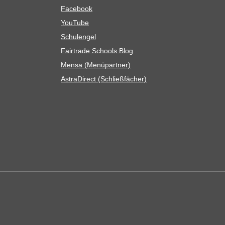
Face­book
You­Tube
Schul­en­gel
Fair­trade Schools Blog
Mensa (Menü­part­ner)
Astra­Di­rect (Schließ­fä­cher)