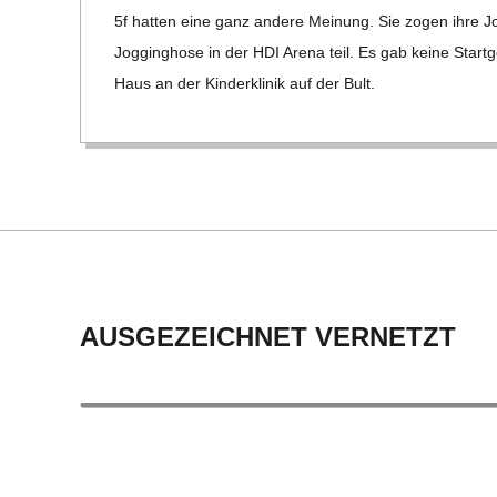
23
C
5f hat­ten eine ganz andere Mei­nung. Sie zogen ihre J
Jog­ging­hose in der HDI Arena teil. Es gab keine Start­ge
H
Haus an der Kin­der­kli­nik auf der Bult.
M
I
D
T
AUSGEZEICHNET VERNETZT
-
S