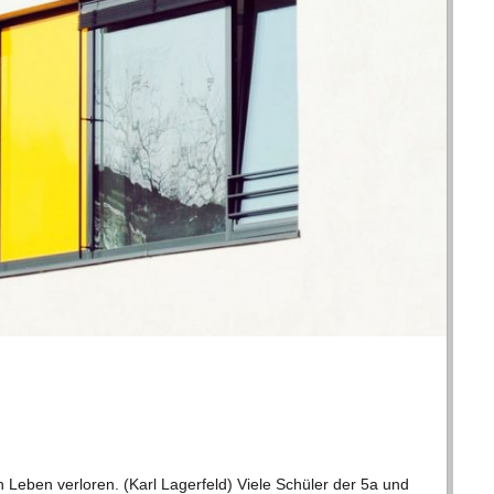
n Leben ver­lo­ren. (Karl Lager­feld) Viele Schü­ler der 5a und