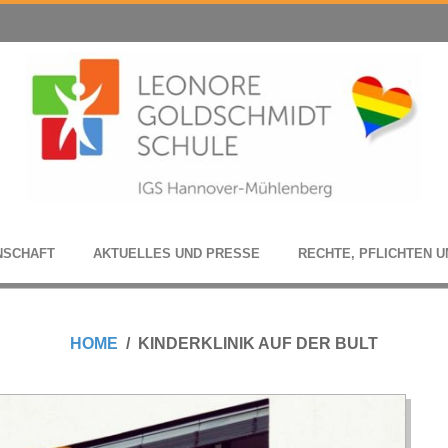
N­SCHAFT
AKTU­EL­LES UND PRESSE
RECHTE, PFLICH­TEN U
HOME
KINDERKLINIK AUF DER BULT