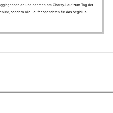
og­ging­ho­sen an und nah­men am Cha­rity-Lauf zum Tag der
­bühr, son­dern alle Läu­fer spen­de­ten für das Aegi­­dius-