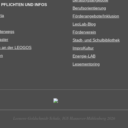
 PFLICHTEN UND INFOS
Berufs­ori­en­tie­rung
rta
Förderangebote/​​Inklusion
Leo­Lab-Blog
ter­wegs
För­der­ver­ein
as­ter
Stadt- und Schulbibliothek
kum an der LEOGOS
Impro­Kul­tur
en
Ener­­gie-LAB
Lese­men­to­ring
Leonore-Goldschmidt-Schule, IGS Hannover-Mühlenberg 2026