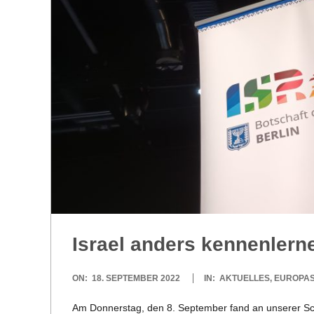
R
E
-
G
O
L
Israel anders kennenlern
D
2022-
ON:
18. SEPTEMBER 2022
IN:
AKTUELLES
,
EUROPA
S
09-
Am Don­ners­tag, den 8. Sep­tem­ber fand an unse­rer Sch