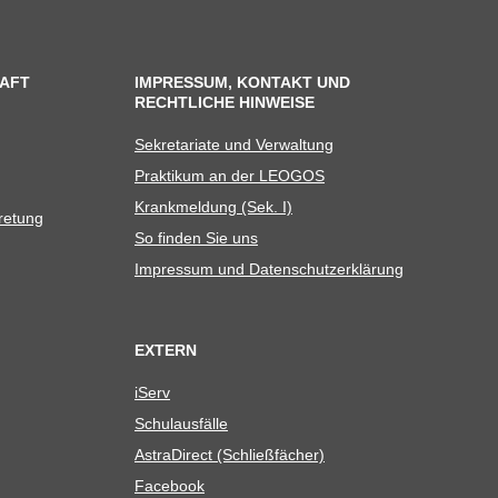
AFT
IMPRESSUM, KONTAKT UND
RECHTLICHE HINWEISE
Sekre­ta­riate und Verwaltung
Prak­ti­kum an der LEOGOS
Krank­mel­dung (Sek. I)
tretung
So fin­den Sie uns
Impres­sum und Datenschutzerklärung
EXTERN
iServ
Schul­aus­fälle
Astra­Di­rect (Schließ­fä­cher)
Face­book