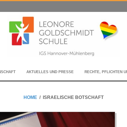
N­SCHAFT
AKTU­EL­LES UND PRESSE
RECHTE, PFLICH­TEN U
HOME
ISRAELISCHE BOTSCHAFT