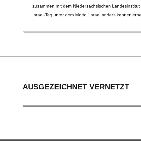
18
C
zusam­men mit dem Nie­der­säch­si­schen Lan­des­in­sti­tut fü
Israel-Tag unter dem Motto “Israel anders ken­nen­ler­ne
H
M
I
D
AUSGEZEICHNET VERNETZT
T
-
S