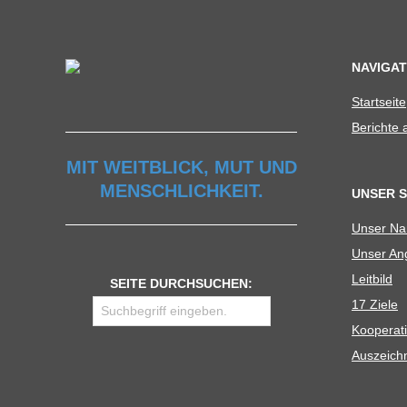
C
H
NAVIGAT
U
Start­seite
Berichte
L
MIT WEITBLICK, MUT UND
MENSCHLICHKEIT.
E
UNSER 
Unser N
Unser Ang
Leit­bild
SEITE DURCHSUCHEN:
17 Ziele
Koope­ra­t
Aus­zeich