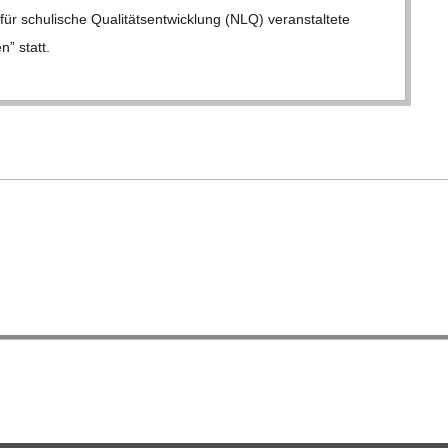
r schu­li­sche Qua­li­täts­ent­wick­lung (NLQ) ver­an­stal­tete
n” statt.