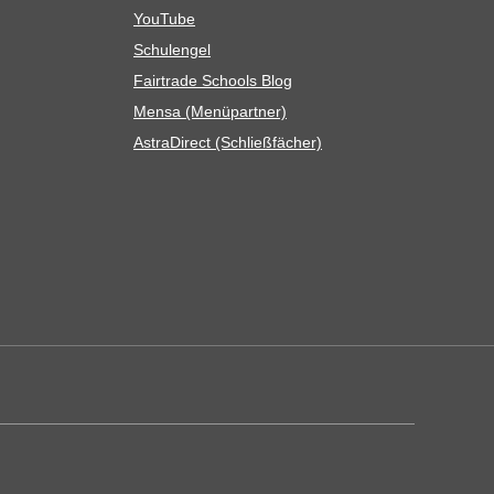
You­Tube
Schul­en­gel
Fair­trade Schools Blog
Mensa (Menü­part­ner)
Astra­Di­rect (Schließ­fä­cher)