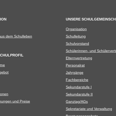
ION
UNSERE SCHULGEMEINSCH
Orga­ni­sa­tion
 aus dem Schulleben
Schul­lei­tung
Schul­vor­stand
Schü­le­rin­nen- und Schülerver
SCHULPROFIL
Eltern­ver­tre­tung
ame
Per­so­nal­rat
e­bot
Jahr­gänge
Fach­be­rei­che
Sekun­dar­stufe I
io­nen
Sekun­dar­stufe II
­nun­gen und Preise
Ganztag/​​AGs
Sekre­ta­riate und Verwaltung
Bera­tungs­an­ge­bote