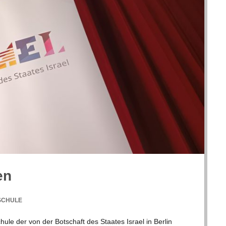
en
SCHULE
ule der von der Bot­schaft des Staa­tes Israel in Ber­lin