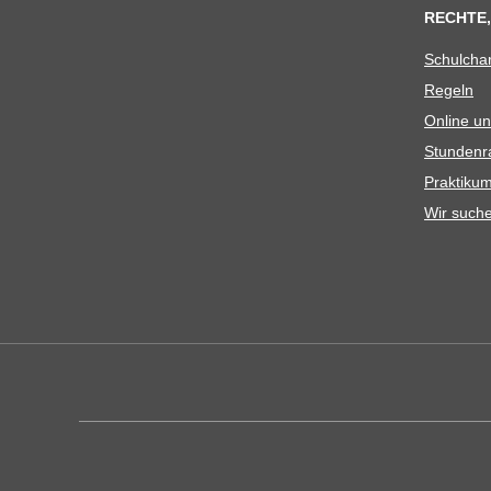
RECHTE,
Schul­cha
Regeln
Online un
Stun­den­r
Prak­ti­
Wir such