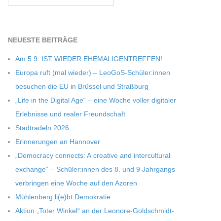
NEU­ESTE BEITRÄGE
Am 5.9. IST WIEDER EHEMALIGENTREFFEN!
Europa ruft (mal wie­der) – LeoGoS-Schüler:innen
besu­chen die EU in Brüs­sel und Straßburg
„Life in the Digi­tal Age“ – eine Woche vol­ler digi­ta­ler
Erleb­nisse und rea­ler Freundschaft
Stadt­ra­deln 2026
Erin­ne­run­gen an Hannover
„Demo­cracy con­nects: A crea­tive and inter­cul­tu­ral
exch­ange” – Schüler:innen des 8. und 9 Jahr­gangs
ver­brin­gen eine Woche auf den Azoren
Müh­len­berg li(e)bt Demokratie
Aktion „Toter Win­kel“ an der Leonore-Goldschmidt-