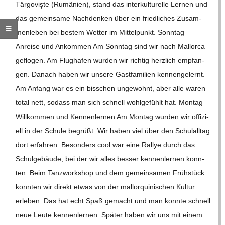
Târ­go­vişte (Rumä­nien), stand das inter­kul­tu­relle Ler­nen und
C
das gemein­same Nach­den­ken über ein fried­li­ches Zusam­
men­le­ben bei bes­tem Wet­ter im Mit­tel­punkt. Sonn­tag –
H
Anreise und Ankom­men Am Sonn­tag sind wir nach Mal­lorca
M
geflo­gen. Am Flug­ha­fen wur­den wir rich­tig herz­lich emp­fan­
gen. Danach haben wir unsere Gast­fa­mi­lien ken­nen­ge­lernt.
I
Am Anfang war es ein biss­chen unge­wohnt, aber alle waren
total nett, sodass man sich schnell wohl­ge­fühlt hat. Mon­tag –
D
Will­kom­men und Ken­nen­ler­nen Am Mon­tag wur­den wir offi­zi­
ell in der Schule begrüßt. Wir haben viel über den Schul­all­tag
T
dort erfah­ren. Beson­ders cool war eine Ral­lye durch das
Schul­ge­bäude, bei der wir alles bes­ser ken­nen­ler­nen konn­
-
ten. Beim Tanz­work­shop und dem gemein­sa­men Früh­stück
konn­ten wir direkt etwas von der mal­lor­qui­ni­schen Kul­tur
S
erle­ben. Das hat echt Spaß gemacht und man konnte schnell
neue Leute ken­nen­ler­nen. Spä­ter haben wir uns mit einem