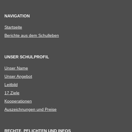
NAVIGATION
Start­seite
Berichte aus dem Schulleben
UNSER SCHULPROFIL
Unser Name
Unser Ange­bot
Leit­bild
17 Ziele
Koope­ra­tio­nen
Aus­zeich­nun­gen und Preise
RECHTE, PFLICHTEN UND INFOS