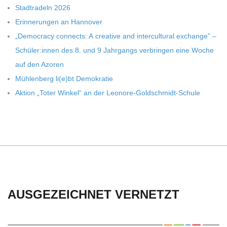
Stadt­ra­deln 2026
Erin­ne­run­gen an Hannover
„Demo­cracy con­nects: A crea­tive and inter­cul­tu­ral exch­ange” –
Schüler:innen des 8. und 9 Jahr­gangs ver­brin­gen eine Woche
auf den Azoren
Müh­len­berg li(e)bt Demokratie
Aktion „Toter Win­kel“ an der Leonore-Goldschmidt-Schule
AUSGEZEICHNET VERNETZT