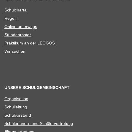
Schul­charta
Regeln
Online unter­wegs
Stun­den­ras­ter
Prak­ti­kum an der LEOGOS
Wir suchen
UNSERE SCHULGEMEINSCHAFT
Orga­ni­sa­tion
Schul­lei­tung
Schul­vor­stand
Schü­le­rin­nen- und Schülervertretung
Eltern­ver­tre­tung