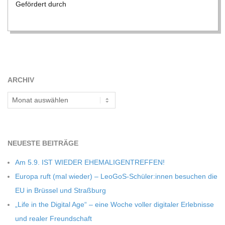
Geför­dert durch
ARCHIV
Archiv
NEU­ESTE BEITRÄGE
Am 5.9. IST WIEDER EHEMALIGENTREFFEN!
Europa ruft (mal wie­der) – LeoGoS-Schüler:innen besu­chen die
EU in Brüs­sel und Straßburg
„Life in the Digi­tal Age“ – eine Woche vol­ler digi­ta­ler Erleb­nisse
und rea­ler Freundschaft