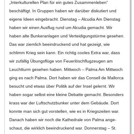
C
„Inter­kul­tu­rel­len Plan für ein gutes Zusam­men­le­ben“
beschäf­tigt. In Grup­pen haben wir dar­über dis­ku­tiert und
H
eigene Ideen ein­ge­bracht. Diens­tag – Alcu­dia Am Diens­tag
haben wir einen Aus­flug rund um Alcu­dia gemacht. Wir
U
haben alte Bun­ker­an­la­gen und Ver­tei­di­gungs­türme gese­hen.
Das war ziem­lich beein­dru­ckend und hat gezeigt, wie
L
schlimm Krieg sein kann. Ein rich­tig coo­les Extra war, dass
wir zufäl­lig Übungs­flüge von Feu­er­lösch­flug­zeu­gen am
E
Leucht­turm gese­hen haben. Mitt­woch – Palma Am Mitt­woch
ging es nach Palma. Dort haben wir das Con­sell de Mal­lorca
besucht und etwas über Poli­tik auf der Insel gelernt. Wir
haben sogar selbst eine kleine Debatte gemacht. Beson­ders
krass war der Luft­schutz­bun­ker unter dem Gebäude. Dort
konnte man sich gut vor­stel­len, wie es in Kriegs­zei­ten war.
Danach haben wir noch die Kathe­drale von Palma ange­
schaut, die wirk­lich beein­dru­ckend war. Don­ners­tag – St.