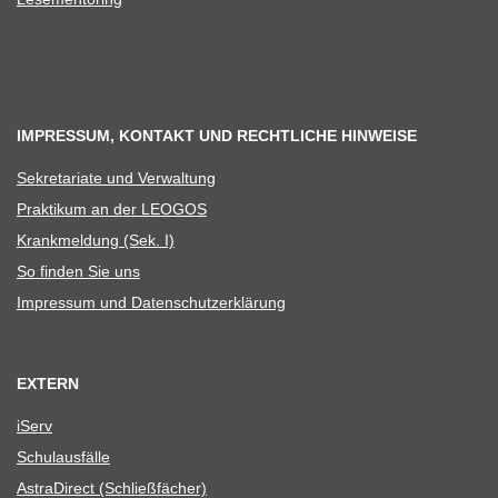
IMPRESSUM, KONTAKT UND RECHTLICHE HINWEISE
Sekre­ta­riate und Verwaltung
Prak­ti­kum an der LEOGOS
Krank­mel­dung (Sek. I)
So fin­den Sie uns
Impres­sum und Datenschutzerklärung
EXTERN
iServ
Schul­aus­fälle
Astra­Di­rect (Schließ­fä­cher)