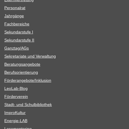
Per­so­nal­rat
Jahr­gänge
Fach­be­rei­che
Sekun­dar­stufe I
Sekun­dar­stufe II
Ganztag/​​AGs
Sekre­ta­riate und Verwaltung
Bera­tungs­an­ge­bote
Berufs­ori­en­tie­rung
Förderangebote/​​Inklusion
Leo­Lab-Blog
För­der­ver­ein
Stadt- und Schulbibliothek
Impro­Kul­tur
Ener­­gie-LAB
Lese­men­to­ring