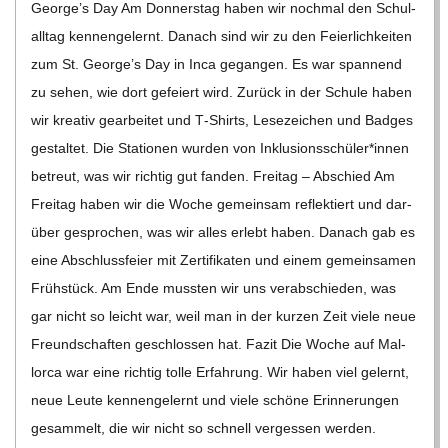
George’s Day Am Don­ners­tag haben wir noch­mal den Schul­
all­tag ken­nen­ge­lernt. Danach sind wir zu den Fei­er­lich­kei­ten
zum St. George’s Day in Inca gegan­gen. Es war span­nend
zu sehen, wie dort gefei­ert wird. Zurück in der Schule haben
wir krea­tiv gear­bei­tet und T‑Shirts, Lese­zei­chen und Bad­ges
gestal­tet. Die Sta­tio­nen wur­den von Inklusionsschüler*innen
betreut, was wir rich­tig gut fan­den. Frei­tag – Abschied Am
Frei­tag haben wir die Woche gemein­sam reflek­tiert und dar­
über gespro­chen, was wir alles erlebt haben. Danach gab es
eine Abschluss­feier mit Zer­ti­fi­ka­ten und einem gemein­sa­men
Früh­stück. Am Ende muss­ten wir uns ver­ab­schie­den, was
gar nicht so leicht war, weil man in der kur­zen Zeit viele neue
Freund­schaf­ten geschlos­sen hat. Fazit Die Woche auf Mal­
lorca war eine rich­tig tolle Erfah­rung. Wir haben viel gelernt,
neue Leute ken­nen­ge­lernt und viele schöne Erin­ne­run­gen
gesam­melt, die wir nicht so schnell ver­ges­sen wer­den.