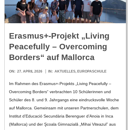
R
E
Erasmus+-Projekt „Living
-
Peacefully – Over­co­ming
G
Bor­ders“ auf Mallorca
O
2026-
ON:
27. APRIL 2026
IN:
AKTUELLES
,
EUROPASCHULE
04-
Im Rah­men des Erasmus+-Projekts „Living Peacefully –
L
27
Over­co­ming Bor­ders“ ver­brach­ten 10 Schü­le­rin­nen und
Schü­ler des 8. und 9. Jahr­gangs eine ein­drucks­volle Woche
D
auf Mal­lorca. Gemein­sam mit unse­ren Part­ner­schu­len, dem
Insti­tut d’E­du­ca­ció Secun­dària Beren­guer d’A­noia in Inca
S
(Mal­lorca) und der Şcoala Gim­na­zi­ală „Mihai Vitea­zul” aus