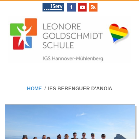
Skip
to
content
L
Primary
E
Navigation
HOME
IES BERENGUER D'ANOIA
Menu
O
N
O