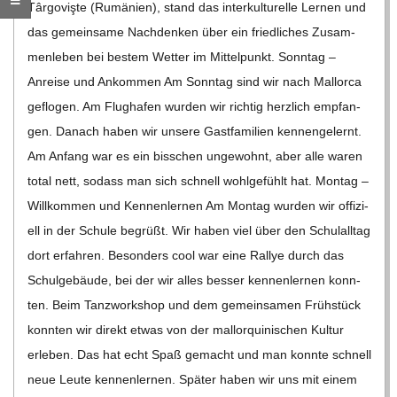
Târ­go­vişte (Rumä­nien), stand das inter­kul­tu­relle Ler­nen und
C
das gemein­same Nach­den­ken über ein fried­li­ches Zusam­
men­le­ben bei bes­tem Wet­ter im Mit­tel­punkt. Sonn­tag –
H
Anreise und Ankom­men Am Sonn­tag sind wir nach Mal­lorca
M
geflo­gen. Am Flug­ha­fen wur­den wir rich­tig herz­lich emp­fan­
gen. Danach haben wir unsere Gast­fa­mi­lien ken­nen­ge­lernt.
I
Am Anfang war es ein biss­chen unge­wohnt, aber alle waren
total nett, sodass man sich schnell wohl­ge­fühlt hat. Mon­tag –
D
Will­kom­men und Ken­nen­ler­nen Am Mon­tag wur­den wir offi­zi­
ell in der Schule begrüßt. Wir haben viel über den Schul­all­tag
T
dort erfah­ren. Beson­ders cool war eine Ral­lye durch das
Schul­ge­bäude, bei der wir alles bes­ser ken­nen­ler­nen konn­
-
ten. Beim Tanz­work­shop und dem gemein­sa­men Früh­stück
konn­ten wir direkt etwas von der mal­lor­qui­ni­schen Kul­tur
S
erle­ben. Das hat echt Spaß gemacht und man konnte schnell
neue Leute ken­nen­ler­nen. Spä­ter haben wir uns mit einem