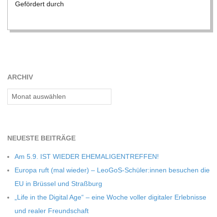
Geför­dert durch
ARCHIV
Archiv
NEU­ESTE BEITRÄGE
Am 5.9. IST WIEDER EHEMALIGENTREFFEN!
Europa ruft (mal wie­der) – LeoGoS-Schüler:innen besu­chen die
EU in Brüs­sel und Straßburg
„Life in the Digi­tal Age“ – eine Woche vol­ler digi­ta­ler Erleb­nisse
und rea­ler Freundschaft