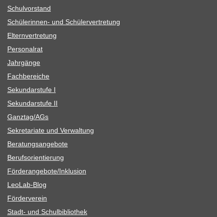
Schul­vor­stand
Schü­le­rin­nen- und Schülervertretung
Eltern­ver­tre­tung
Per­so­nal­rat
Jahr­gänge
Fach­be­rei­che
Sekun­dar­stufe I
Sekun­dar­stufe II
Ganztag/​​AGs
Sekre­ta­riate und Verwaltung
Bera­tungs­an­ge­bote
Berufs­ori­en­tie­rung
Förderangebote/​​Inklusion
Leo­Lab-Blog
För­der­ver­ein
Stadt- und Schulbibliothek