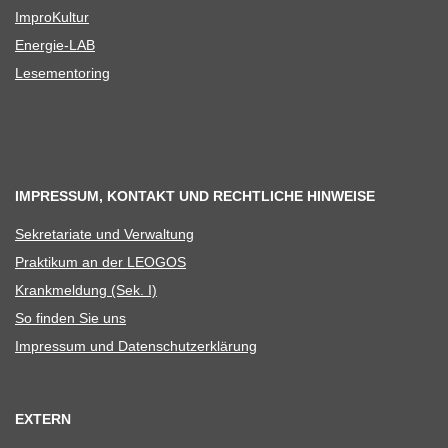
Impro­Kul­tur
Ener­­gie-LAB
Lese­men­to­ring
IMPRESSUM, KONTAKT UND RECHTLICHE HINWEISE
Sekre­ta­riate und Verwaltung
Prak­ti­kum an der LEOGOS
Krank­mel­dung (Sek. I)
So fin­den Sie uns
Impres­sum und Datenschutzerklärung
EXTERN