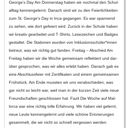
George’s Day Am Don­ners­tag haben wir noch­mal den Schul­
all­tag ken­nen­ge­lernt. Danach sind wir zu den Fei­er­lich­kei­ten
zum St. George’s Day in Inca gegan­gen. Es war span­nend
zu sehen, wie dort gefei­ert wird. Zurück in der Schule haben
wir krea­tiv gear­bei­tet und T‑Shirts, Lese­zei­chen und Bad­ges
gestal­tet. Die Sta­tio­nen wur­den von Inklusionsschüler*innen
betreut, was wir rich­tig gut fan­den. Frei­tag – Abschied Am
Frei­tag haben wir die Woche gemein­sam reflek­tiert und dar­
über gespro­chen, was wir alles erlebt haben. Danach gab es
eine Abschluss­feier mit Zer­ti­fi­ka­ten und einem gemein­sa­men
Früh­stück. Am Ende muss­ten wir uns ver­ab­schie­den, was
gar nicht so leicht war, weil man in der kur­zen Zeit viele neue
Freund­schaf­ten geschlos­sen hat. Fazit Die Woche auf Mal­
lorca war eine rich­tig tolle Erfah­rung. Wir haben viel gelernt,
neue Leute ken­nen­ge­lernt und viele schöne Erin­ne­run­gen
gesam­melt, die wir nicht so schnell ver­ges­sen wer­den.