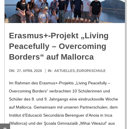
R
E
Erasmus+-Projekt „Living
-
Peacefully – Over­co­ming
G
Bor­ders“ auf Mallorca
O
2026-
ON:
27. APRIL 2026
IN:
AKTUELLES
,
EUROPASCHULE
04-
Im Rah­men des Erasmus+-Projekts „Living Peacefully –
L
27
Over­co­ming Bor­ders“ ver­brach­ten 10 Schü­le­rin­nen und
Schü­ler des 8. und 9. Jahr­gangs eine ein­drucks­volle Woche
D
auf Mal­lorca. Gemein­sam mit unse­ren Part­ner­schu­len, dem
Insti­tut d’E­du­ca­ció Secun­dària Beren­guer d’A­noia in Inca
S
(Mal­lorca) und der Şcoala Gim­na­zi­ală „Mihai Vitea­zul” aus