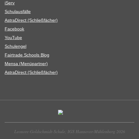
iServ
Schul­aus­fälle
Astra­Di­rect (Schließ­fä­cher)
Face­book
You­Tube
Schul­en­gel
Fair­trade Schools Blog
Mensa (Menü­part­ner)
Astra­Di­rect (Schließ­fä­cher)
Leonore-Goldschmidt-Schule, IGS Hannover-Mühlenberg 2026