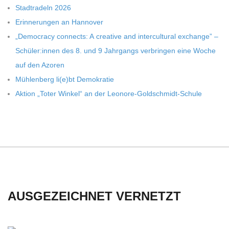
Stadt­ra­deln 2026
Erin­ne­run­gen an Hannover
„Demo­cracy con­nects: A crea­tive and inter­cul­tu­ral exch­ange” –
Schüler:innen des 8. und 9 Jahr­gangs ver­brin­gen eine Woche
auf den Azoren
Müh­len­berg li(e)bt Demokratie
Aktion „Toter Win­kel“ an der Leonore-Goldschmidt-Schule
AUSGEZEICHNET VERNETZT