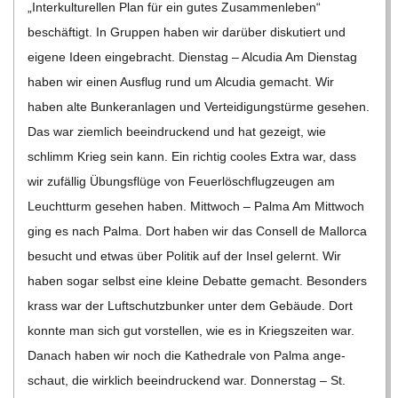
C
„Inter­kul­tu­rel­len Plan für ein gutes Zusam­men­le­ben“
beschäf­tigt. In Grup­pen haben wir dar­über dis­ku­tiert und
H
eigene Ideen ein­ge­bracht. Diens­tag – Alcu­dia Am Diens­tag
haben wir einen Aus­flug rund um Alcu­dia gemacht. Wir
U
haben alte Bun­ker­an­la­gen und Ver­tei­di­gungs­türme gese­hen.
Das war ziem­lich beein­dru­ckend und hat gezeigt, wie
L
schlimm Krieg sein kann. Ein rich­tig coo­les Extra war, dass
wir zufäl­lig Übungs­flüge von Feu­er­lösch­flug­zeu­gen am
E
Leucht­turm gese­hen haben. Mitt­woch – Palma Am Mitt­woch
ging es nach Palma. Dort haben wir das Con­sell de Mal­lorca
besucht und etwas über Poli­tik auf der Insel gelernt. Wir
haben sogar selbst eine kleine Debatte gemacht. Beson­ders
krass war der Luft­schutz­bun­ker unter dem Gebäude. Dort
konnte man sich gut vor­stel­len, wie es in Kriegs­zei­ten war.
Danach haben wir noch die Kathe­drale von Palma ange­
schaut, die wirk­lich beein­dru­ckend war. Don­ners­tag – St.