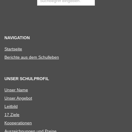
NAVIGATION
Start­seite
Berichte aus dem Schulleben
UNSER SCHULPROFIL
Unser Name
Unser Ange­bot
Leit­bild
17 Ziele
Koope­ra­tio­nen
Aus­zeich­nun­gen und Preise