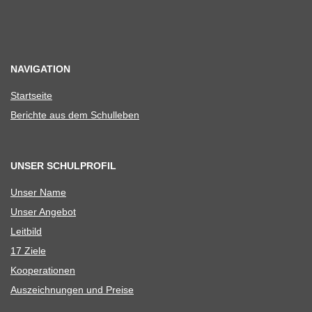
NAVIGATION
Start­seite
Berichte aus dem Schulleben
UNSER SCHULPROFIL
Unser Name
Unser Ange­bot
Leit­bild
17 Ziele
Koope­ra­tio­nen
Aus­zeich­nun­gen und Preise