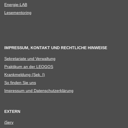
Ener­­gie-LAB
Lese­men­to­ring
IMPRESSUM, KONTAKT UND RECHTLICHE HINWEISE
Sekre­ta­riate und Verwaltung
Prak­ti­kum an der LEOGOS
Krank­mel­dung (Sek. I)
So fin­den Sie uns
Impres­sum und Datenschutzerklärung
EXTERN
iServ