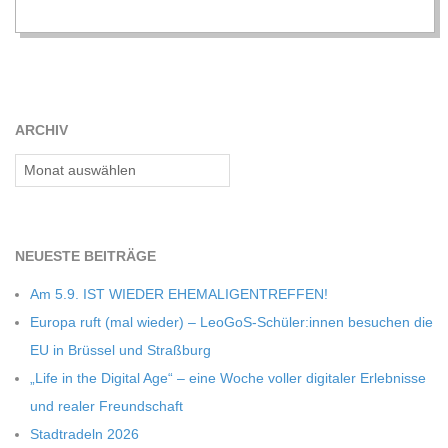
C
H
ARCHIV
M
Archiv
I
D
NEU­ESTE BEITRÄGE
Am 5.9. IST WIEDER EHEMALIGENTREFFEN!
T
Europa ruft (mal wie­der) – LeoGoS-Schüler:innen besu­chen die
EU in Brüs­sel und Straßburg
-
„Life in the Digi­tal Age“ – eine Woche vol­ler digi­ta­ler Erleb­nisse
und rea­ler Freundschaft
S
Stadt­ra­deln 2026