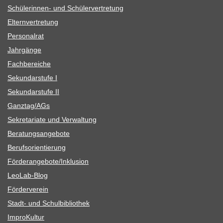
Schü­le­rin­nen- und Schülervertretung
Eltern­ver­tre­tung
Per­so­nal­rat
Jahr­gänge
Fach­be­rei­che
Sekun­dar­stufe I
Sekun­dar­stufe II
Ganztag/​​AGs
Sekre­ta­riate und Verwaltung
Bera­tungs­an­ge­bote
Berufs­ori­en­tie­rung
Förderangebote/​​Inklusion
Leo­Lab-Blog
För­der­ver­ein
Stadt- und Schulbibliothek
Impro­Kul­tur