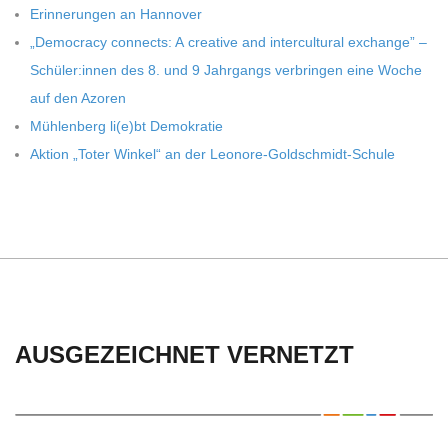
C
Erin­ne­run­gen an Hannover
„Demo­cracy con­nects: A crea­tive and inter­cul­tu­ral exch­ange” –
H
Schüler:innen des 8. und 9 Jahr­gangs ver­brin­gen eine Woche
auf den Azoren
U
Müh­len­berg li(e)bt Demokratie
Aktion „Toter Win­kel“ an der Leonore-Goldschmidt-Schule
L
E
AUSGEZEICHNET VERNETZT