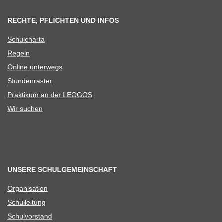
RECHTE, PFLICHTEN UND INFOS
Schul­charta
Regeln
Online unter­wegs
Stun­den­ras­ter
Prak­ti­kum an der LEOGOS
Wir suchen
UNSERE SCHULGEMEINSCHAFT
Orga­ni­sa­tion
Schul­lei­tung
Schul­vor­stand