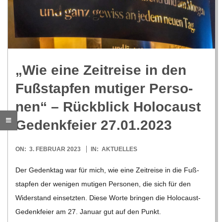
O
R
E
„Wie eine Zeit­reise in den
-
Fuß­stap­fen muti­ger Per­so­
G
nen“ – Rück­blick Holo­caust
Gedenk­feier 27.01.2023
O
2023-
ON:
3. FEBRUAR 2023
IN:
AKTUELLES
L
02-
Der Gedenk­tag war für mich, wie eine Zeit­reise in die Fuß­
03
D
stap­fen der weni­gen muti­gen Per­so­nen, die sich für den
Wider­stand ein­setz­ten. Diese Worte brin­gen die Holo­­caust-
S
Geden­k­­feier am 27. Januar gut auf den Punkt.