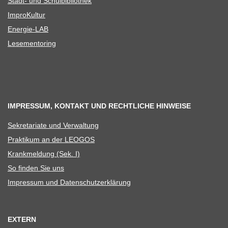
Stadt- und Schulbibliothek
Impro­Kul­tur
Ener­­gie-LAB
Lese­men­to­ring
IMPRESSUM, KONTAKT UND RECHTLICHE HINWEISE
Sekre­ta­riate und Verwaltung
Prak­ti­kum an der LEOGOS
Krank­mel­dung (Sek. I)
So fin­den Sie uns
Impres­sum und Datenschutzerklärung
EXTERN