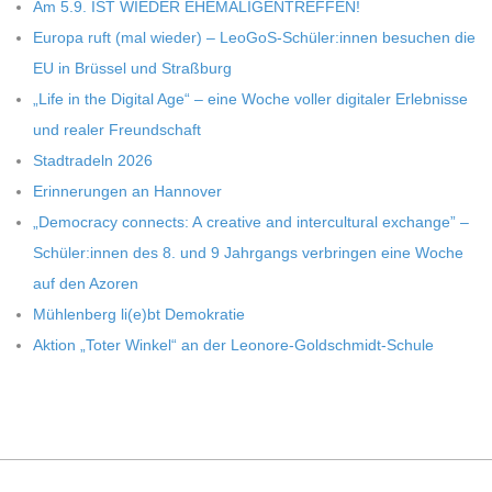
C
Am 5.9. IST WIEDER EHEMALIGENTREFFEN!
Europa ruft (mal wie­der) – LeoGoS-Schüler:innen besu­chen die
H
EU in Brüs­sel und Straßburg
„Life in the Digi­tal Age“ – eine Woche vol­ler digi­ta­ler Erleb­nisse
U
und rea­ler Freundschaft
Stadt­ra­deln 2026
L
Erin­ne­run­gen an Hannover
„Demo­cracy con­nects: A crea­tive and inter­cul­tu­ral exch­ange” –
E
Schüler:innen des 8. und 9 Jahr­gangs ver­brin­gen eine Woche
auf den Azoren
Müh­len­berg li(e)bt Demokratie
Aktion „Toter Win­kel“ an der Leonore-Goldschmidt-Schule