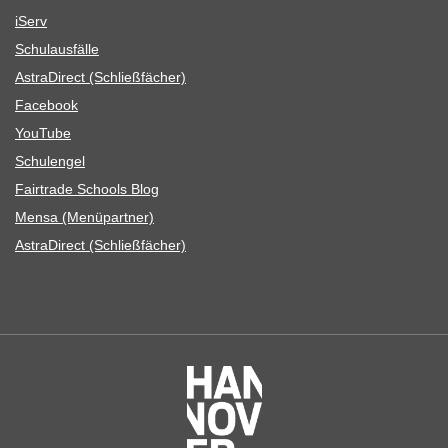
iServ
Schul­aus­fälle
Astra­Di­rect (Schließ­fä­cher)
Face­book
You­Tube
Schul­en­gel
Fair­trade Schools Blog
Mensa (Menü­part­ner)
Astra­Di­rect (Schließ­fä­cher)