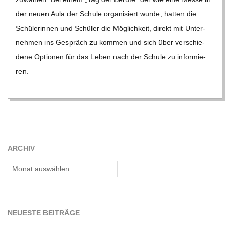
C
der neuen Aula der Schule orga­ni­siert wurde, hat­ten die
Schü­le­rin­nen und Schü­ler die Mög­lich­keit, direkt mit Unter­
H
neh­men ins Gespräch zu kom­men und sich über ver­schie­
dene Optio­nen für das Leben nach der Schule zu infor­mie­
M
ren.
I
D
T
ARCHIV
Archiv
-
S
NEU­ESTE BEITRÄGE