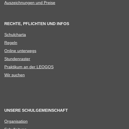
Aus­zeich­nun­gen und Preise
RECHTE, PFLICHTEN UND INFOS
Schul­charta
Regeln
Online unter­wegs
Stun­den­ras­ter
Prak­ti­kum an der LEOGOS
Wir suchen
UNSERE SCHULGEMEINSCHAFT
Orga­ni­sa­tion