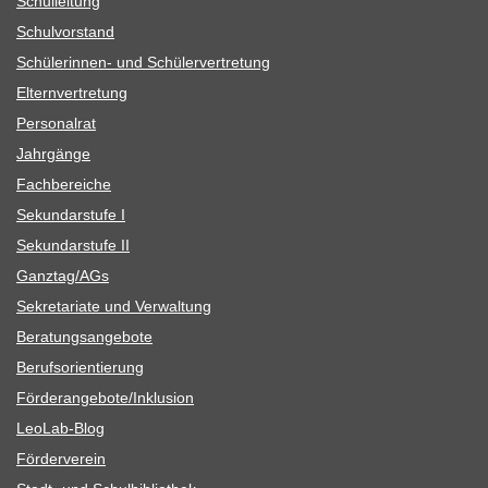
Schul­lei­tung
Schul­vor­stand
Schü­le­rin­nen- und Schülervertretung
Eltern­ver­tre­tung
Per­so­nal­rat
Jahr­gänge
Fach­be­rei­che
Sekun­dar­stufe I
Sekun­dar­stufe II
Ganztag/​​AGs
Sekre­ta­riate und Verwaltung
Bera­tungs­an­ge­bote
Berufs­ori­en­tie­rung
Förderangebote/​​Inklusion
Leo­Lab-Blog
För­der­ver­ein