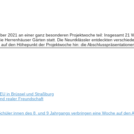
1 an einer ganz beson­de­ren Pro­jekt­wo­che teil: Ins­ge­samt 21 Work­shops
und um die Her­ren­häu­ser Gär­ten statt. Die Neunt­kläss­ler ent­deck­ten ver­sc
ie auf den Höhe­punkt der Pro­jekt­wo­che hin: die Abschluss­prä­sen­ta­tio­n
EU in Brüs­sel und Straßburg
e und rea­ler Freundschaft
 – Schüler:innen des 8. und 9 Jahr­gangs ver­brin­gen eine Woche auf den