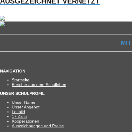
AUSGEZEICHNET VERNETZT
MIT
NAVIGATION
Start­seite
Berichte aus dem Schulleben
UNSER SCHULPROFIL
Unser Name
Unser Ange­bot
Leit­bild
17 Ziele
Koope­ra­tio­nen
Aus­zeich­nun­gen und Preise