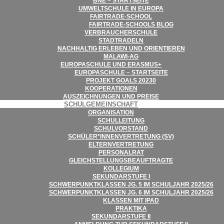
BNE – STARTSEITE
UMWELT­SCHULE IN EUROPA
FAIR­­TRADE-SCHOOL
FAIR­TRADE-SCHOOLS BLOG
VER­BRAU­CHER­SCHULE
STADT­RA­DELN
NACH­HAL­TIG ERLE­BEN UND ORIENTIEREN
MALAWI-AG
EURO­PA­SCHULE UND ERASMUS+
EURO­PA­SCHULE – STARTSEITE
PRO­JEKT GOALS 20230
KOOPE­RA­TIO­NEN
AUS­ZEICH­NUN­GEN UND PREISE
SCHUL­GE­MEIN­SCHAFT
ORGA­NI­SA­TION
SCHUL­LEI­TUNG
SCHUL­VOR­STAND
SCHÜLER*INNENVERTRETUNG (SV)
ELTERN­VER­TRE­TUNG
PER­SO­NAL­RAT
GLEICH­STEL­LUNGS­BE­AUF­TRAGTE
KOL­LE­GIUM
SEKUN­DAR­STUFE I
SCHWER­PUNKT­KLAS­SEN JG. 5 IM SCHUL­JAHR 2025/​​26
SCHWER­PUNKT­KLAS­SEN JG. 6 IM SCHUL­JAHR 2025/​​26
KLAS­SEN MIT IPAD
PRAK­TIKA
SEKUN­DAR­STUFE II