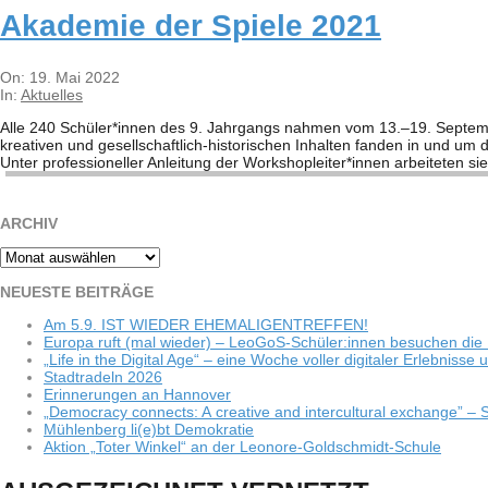
Aka­de­mie der Spiele 2021
2022-
On:
19. Mai 2022
05-
In:
Aktuelles
19
Alle 240 Schüler*innen des 9. Jahr­gangs nah­men vom 13.–19. Sep­tem­ber 202
kre­a­­ti­­ven und gesel­l­­schaf­t­­lich-his­­to­ri­­schen Inhal­ten fan­den in 
Unter pro­fes­sio­nel­ler Anlei­tung der Workshopleiter*innen arbei­te­ten s
ARCHIV
Archiv
NEU­ESTE BEITRÄGE
Am 5.9. IST WIEDER EHEMALIGENTREFFEN!
Europa ruft (mal wie­der) – LeoGoS-Schüler:innen besu­chen die 
„Life in the Digi­tal Age“ – eine Woche vol­ler digi­ta­ler Erleb­niss
Stadt­ra­deln 2026
Erin­ne­run­gen an Hannover
„Demo­cracy con­nects: A crea­tive and inter­cul­tu­ral exch­ange”
Müh­len­berg li(e)bt Demokratie
Aktion „Toter Win­kel“ an der Leonore-Goldschmidt-Schule