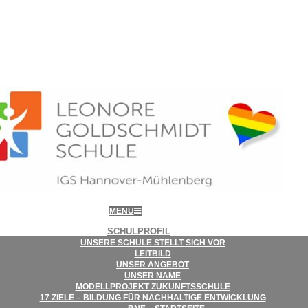
MENU
SCHUL­PRO­FIL
UNSERE SCHULE STELLT SICH VOR
LEIT­BILD
UNSER ANGE­BOT
UNSER NAME
MODELL­PRO­JEKT ZUKUNFTSSCHULE
17 ZIELE – BIL­DUNG FÜR NACH­HAL­TIGE ENTWICKLUNG