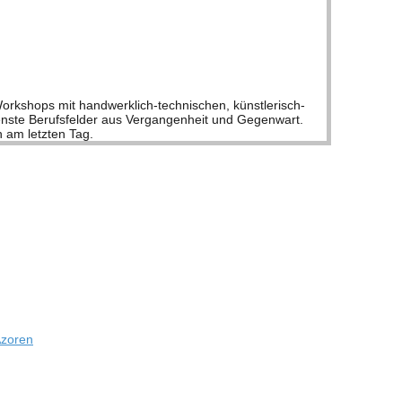
 mit han­d­­wer­k­­lich-tech­­ni­­schen, küns­t­­le­risch-
hie­denste Berufs­fel­der aus Ver­gan­gen­heit und Gegen­wart.
en am letz­ten Tag.
 Azoren