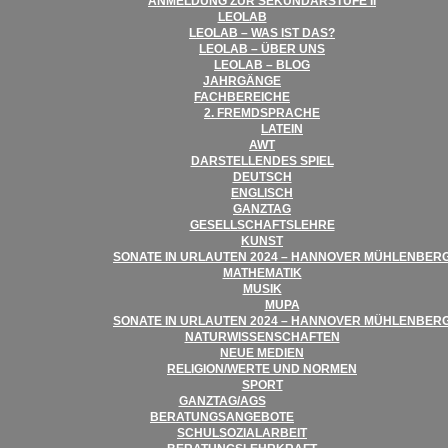
ANMEL­DUNG ZUR SEKUN­DAR­STUFE II
LEO­LAB
LEO­LAB – WAS IST DAS?
LEO­LAB – ÜBER UNS
LEO­LAB – BLOG
JAHR­GÄNGE
FACH­BE­REI­CHE
2. FREMD­SPRA­CHE
LATEIN
AWT
DAR­STEL­LEN­DES SPIEL
DEUTSCH
ENG­LISCH
GANZ­TAG
GESELL­SCHAFTS­LEHRE
KUNST
SONATE IN URLAU­TEN 2024 – HAN­NO­VER MÜHLENBER
MATHE­MA­TIK
MUSIK
MUPA
SONATE IN URLAU­TEN 2024 – HAN­NO­VER MÜHLENBER
NATUR­WIS­SEN­SCHAF­TEN
NEUE MEDIEN
RELIGION/​​WERTE UND NORMEN
SPORT
GANZTAG/​​AGS
BERA­TUNGS­AN­GE­BOTE
SCHUL­SO­ZI­AL­AR­BEIT