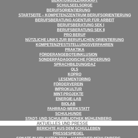
BERA­TUNGS­LEHR­KRAFT
SCHUL­SEEL­SORGE
BERUFS­ORI­EN­TIE­RUNG
START­SEITE – KOM­PE­TENZ­ZEN­TRUM BERUFSORIENTIERUNG
BERUFS­BE­RA­TUNG AGEN­TUR FÜR ARBEIT
BERUFS­BE­RA­TUNG SEK I
BERUFS­BE­RA­TUNG SEK II
PRO BERUF
NÜTZ­LI­CHE LINKS ZUR BERUF­LI­CHEN ORIENTIERUNG
KOM­PE­TENZ­FEST­STEL­LUNGS­VER­FAH­REN
PRAK­TIKA
FÖRDERANGEBOTE/​​INKLUSION
SON­DER­PÄD­AGO­GI­SCHE FÖRDERUNG
SPRACHBILDUNG/​​DAZ
QLS
KOPRO
LESE­MEN­TO­RING
FÖR­DER­VER­EIN
IMPRO­KUL­TUR
MINT-PRO­­JEKTE
ENER­­GIE-LAB
BIO­LAB
FAHR­RAD-WER­K­STATT
SCHUL­HUNDE
STADT- UND SCHUL­BI­BLIO­THEK MÜHLENBERG
AKTU­EL­LES UND PRESSE
BERICHTE AUS DEM SCHULLEBEN
PRES­SE­SPIE­GEL