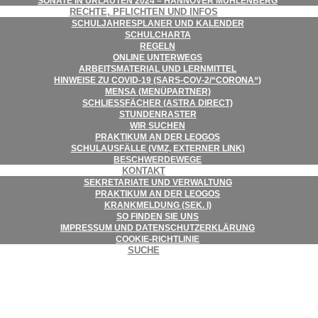
SONATE IN URLAU­TEN 2024 – HAN­NO­VER MÜHLENBERG
RECHTE, PFLICH­TEN UND INFOS
SCHUL­JAH­RES­PLA­NER UND KALENDER
SCHUL­CHARTA
REGELN
ONLINE UNTER­WEGS
ARBEITS­MA­TE­RIAL UND LERNMITTEL
HIN­WEISE ZU COVID-19 (SARS-COV‑2/“CORONA“)
MENSA (MENÜ­PART­NER)
SCHLIESS­FÄ­CHER (ASTRA DIRECT)
STUN­DEN­RAS­TER
WIR SUCHEN
PRAK­TI­KUM AN DER LEOGOS
SCHUL­AUS­FÄLLE (VMZ, EXTER­NER LINK)
BESCHWER­DE­WEGE
KON­TAKT
SEKRE­TA­RIATE UND VERWALTUNG
PRAK­TI­KUM AN DER LEOGOS
KRANK­MEL­DUNG (SEK. I)
SO FIN­DEN SIE UNS
IMPRES­SUM UND DATENSCHUTZERKLÄRUNG
COO­KIE-RICHT­LI­NIE
SUCHE