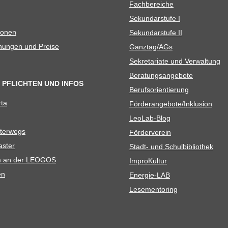
Fach­be­rei­che
Sekun­dar­stufe I
io­nen
Sekun­dar­stufe II
­nun­gen und Preise
Ganztag/​​AGs
Sekre­ta­riate und Verwaltung
Bera­tungs­an­ge­bote
 PFLICHTEN UND INFOS
Berufs­ori­en­tie­rung
rta
Förderangebote/​​Inklusion
Leo­Lab-Blog
ter­wegs
För­der­ver­ein
as­ter
Stadt- und Schulbibliothek
kum an der LEOGOS
Impro­Kul­tur
en
Ener­­gie-LAB
Lese­men­to­ring