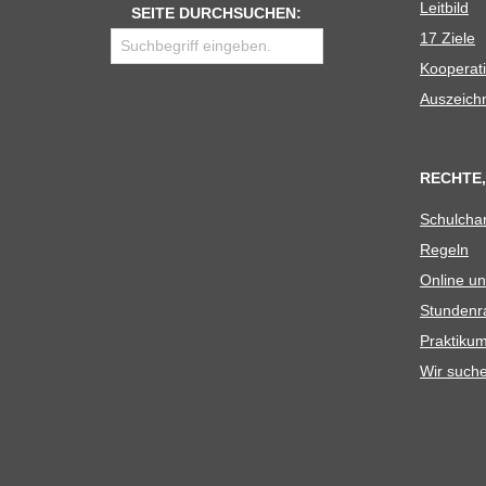
Leit­bild
SEITE DURCHSUCHEN:
17 Ziele
Koope­ra­t
Aus­zeich
RECHTE,
Schul­cha
Regeln
Online un
Stun­den­r
Prak­ti­
Wir such