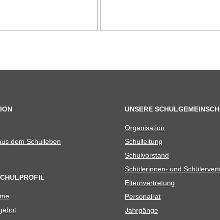
ION
UNSERE SCHULGEMEINSCH
Orga­ni­sa­tion
 aus dem Schulleben
Schul­lei­tung
Schul­vor­stand
Schü­le­rin­nen- und Schülerver
SCHULPROFIL
Eltern­ver­tre­tung
ame
Per­so­nal­rat
e­bot
Jahr­gänge