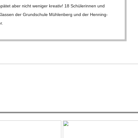
tet aber nicht weni­ger krea­tiv! 18 Schü­le­rin­nen und
 Klas­sen der Grund­schule Müh­len­berg und der Hen­­ning-
r.