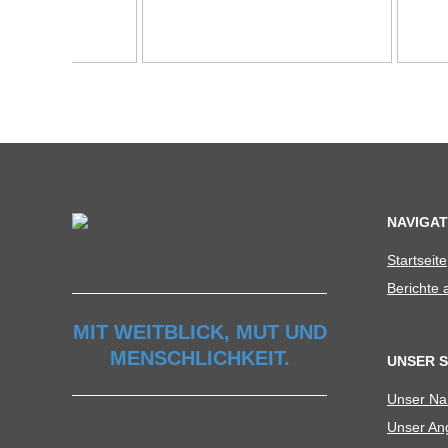
C
H
U
L
E
NAVIGAT
Start­seite
Berichte
MIT WEITBLICK, MUT UND
MENSCHLICHKEIT.
UNSER 
Unser N
Unser Ang