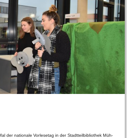
der natio­nale Vor­le­se­tag in der Stadt­teil­bi­blio­thek Müh­