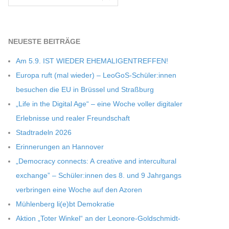
NEU­ESTE BEITRÄGE
Am 5.9. IST WIEDER EHEMALIGENTREFFEN!
Europa ruft (mal wie­der) – LeoGoS-Schüler:innen
besu­chen die EU in Brüs­sel und Straßburg
„Life in the Digi­tal Age“ – eine Woche vol­ler digi­ta­ler
Erleb­nisse und rea­ler Freundschaft
Stadt­ra­deln 2026
Erin­ne­run­gen an Hannover
„Demo­cracy con­nects: A crea­tive and inter­cul­tu­ral
exch­ange” – Schüler:innen des 8. und 9 Jahr­gangs
ver­brin­gen eine Woche auf den Azoren
Müh­len­berg li(e)bt Demokratie
Aktion „Toter Win­kel“ an der Leonore-Goldschmidt-