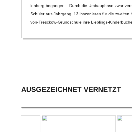
09
C
len­berg began­gen – Durch die Umbau­phase zwar ver­spä­
Schü­ler aus Jahr­gang 13 insze­nie­ren für die zwei­ten
H
von-Tre­­sc­­kow-Grun­d­­schule ihre Lieb­lings-Kin­der­bü­che
M
I
D
T
AUSGEZEICHNET VERNETZT
-
S