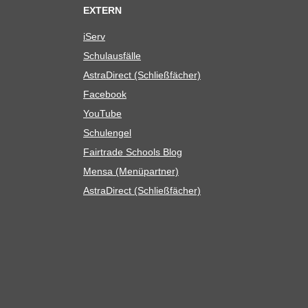
EXTERN
iServ
Schul­aus­fälle
Astra­Di­rect (Schließ­fä­cher)
Face­book
You­Tube
Schul­en­gel
Fair­trade Schools Blog
Mensa (Menü­part­ner)
Astra­Di­rect (Schließ­fä­cher)