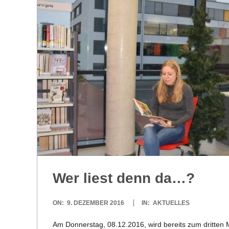
R
E
-
G
O
L
Wer liest denn da…?
D
2016-
ON:
9. DEZEMBER 2016
IN:
AKTUELLES
S
12-
Am Don­ners­tag, 08.12.2016, wird bereits zum drit­ten Mal 