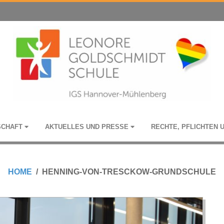
­SCHAFT
AKTU­EL­LES UND PRESSE
RECHTE, PFLICH­TEN 
HOME
HENNING-VON-TRESCKOW-GRUNDSCHULE