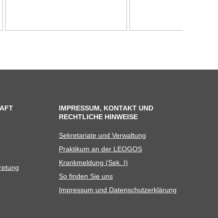
AFT
IMPRESSUM, KONTAKT UND
RECHTLICHE HINWEISE
Sekre­ta­riate und Verwaltung
Prak­ti­kum an der LEOGOS
Krank­mel­dung (Sek. I)
tretung
So fin­den Sie uns
Impres­sum und Datenschutzerklärung