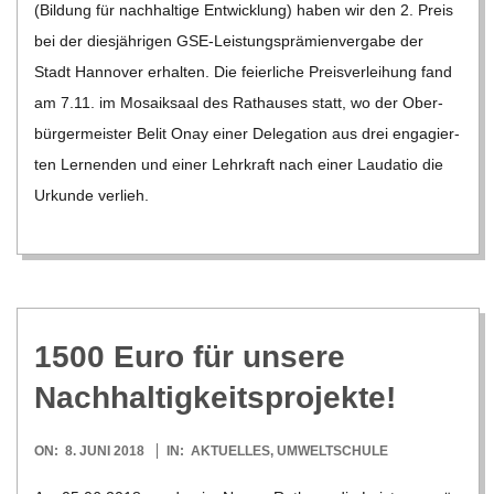
(Bil­dung für nach­hal­tige Ent­wick­lung) haben wir den 2. Preis
bei der dies­jäh­ri­gen GSE-Leis­­tungs­­prä­­mi­en­­ver­­­gabe der
Stadt Han­no­ver erhal­ten. Die fei­er­li­che Preis­ver­lei­hung fand
am 7.11. im Mosa­ik­saal des Rat­hau­ses statt, wo der Ober­
bür­ger­meis­ter Belit Onay einer Dele­ga­tion aus drei enga­gier­
ten Ler­nen­den und einer Lehr­kraft nach einer Lau­da­tio die
Urkunde ver­lieh.
1500 Euro für unsere
Nachhaltigkeitsprojekte!
2018-
ON:
8. JUNI 2018
IN:
AKTUELLES
,
UMWELTSCHULE
06-