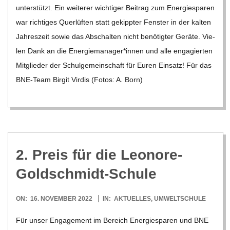
unter­stützt. Ein wei­te­rer wich­ti­ger Bei­trag zum Ener­gie­spa­ren
war rich­ti­ges Quer­lüf­ten statt gekipp­ter Fens­ter in der kal­ten
Jah­res­zeit sowie das Abschal­ten nicht benö­tig­ter Geräte. Vie­
len Dank an die Energiemanager*innen und alle enga­gier­ten
Mit­glie­der der Schul­ge­mein­schaft für Euren Ein­satz! Für das
BNE-Team Bir­git Vir­dis (Fotos: A. Born)
2. Preis für die Leonore-
Goldschmidt-Schule
2022-
ON:
16. NOVEMBER 2022
IN:
AKTUELLES
,
UMWELTSCHULE
11-
Für unser Enga­ge­ment im Bereich Ener­gie­spa­ren und BNE
16