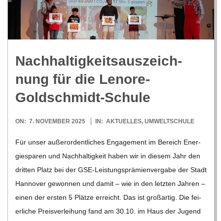
R
E
Nach­hal­tig­keits­aus­zeich­
-
nung für die Lenore-
G
Goldschmidt-Schule
O
2025-
ON:
7. NOVEMBER 2025
IN:
AKTUELLES
,
UMWELTSCHULE
11-
Für unser außer­or­dent­li­ches Enga­ge­ment im Bereich Ener­
L
07
gie­spa­ren und Nach­hal­tig­keit haben wir in die­sem Jahr den
drit­ten Platz bei der GSE-Leis­­tungs­­prä­­mi­en­­ver­­­gabe der Stadt
D
Han­no­ver gewon­nen und damit – wie in den letz­ten Jah­ren –
einen der ers­ten 5 Plätze erreicht. Das ist groß­ar­tig. Die fei­
S
er­li­che Preis­ver­lei­hung fand am 30.10. im Haus der Jugend