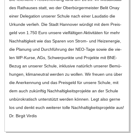
des Rat­hau­ses statt, wo der Ober­bür­ger­meis­ter Belit Onay
einer Dele­ga­tion unse­rer Schule nach einer Lau­da­tio die
Urkunde ver­lieh. Die Stadt Han­no­ver wür­digt mit dem Preis­
geld von 1.750 Euro unsere viel­fäl­ti­gen Akti­vi­tä­ten für mehr
Nach­hal­tig­keit wie das Spa­ren von Strom- und Heiz­ener­gie,
die Pla­nung und Durch­füh­rung der NEO-Tage sowie die vie­
len WP-Kurse, AGs, Schwer­punkte und Pro­jekte mit BNE-
Bezug an unse­rer Schule, inklu­sive natür­lich unse­rer Bemü­
hun­gen, kli­ma­neu­tral wer­den zu wol­len. Wir freuen uns über
die Aner­ken­nung und das Preis­geld für unsere Schule, mit
dem auch zukünf­tig Nach­hal­tig­keits­pro­jekte an der Schule
unbü­ro­kra­tisch unter­stützt wer­den kön­nen. Legt also gerne
los und denkt euch wei­te­rer tolle Nach­hal­tig­keits­pro­jekte aus!
Dr. Bir­git Vir­dis