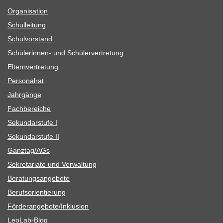
Orga­ni­sa­tion
Schul­lei­tung
Schul­vor­stand
Schü­le­rin­nen- und Schülervertretung
Eltern­ver­tre­tung
Per­so­nal­rat
Jahr­gänge
Fach­be­rei­che
Sekun­dar­stufe I
Sekun­dar­stufe II
Ganztag/​​AGs
Sekre­ta­riate und Verwaltung
Bera­tungs­an­ge­bote
Berufs­ori­en­tie­rung
Förderangebote/​​Inklusion
Leo­Lab-Blog