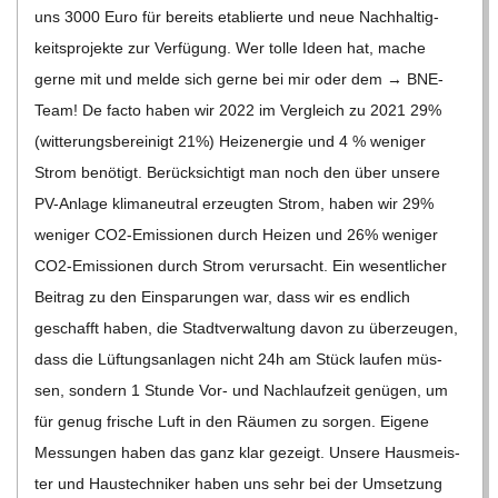
uns 3000 Euro für bereits eta­blierte und neue Nach­hal­tig­
keits­pro­jekte zur Ver­fü­gung. Wer tolle Ideen hat, mache
gerne mit und melde sich gerne bei mir oder dem → BNE-
Team! De facto haben wir 2022 im Ver­gleich zu 2021 29%
(wit­te­rungs­be­rei­nigt 21%) Heiz­ener­gie und 4 % weni­ger
Strom benö­tigt. Berück­sich­tigt man noch den über unsere
PV-Anlage kli­ma­neu­tral erzeug­ten Strom, haben wir 29%
weni­ger CO2-Emis­­sio­­nen durch Hei­zen und 26% weni­ger
CO2-Emis­­sio­­nen durch Strom ver­ur­sacht. Ein wesent­li­cher
Bei­trag zu den Ein­spa­run­gen war, dass wir es end­lich
geschafft haben, die Stadt­ver­wal­tung davon zu über­zeu­gen,
dass die Lüf­tungs­an­la­gen nicht 24h am Stück lau­fen müs­
sen, son­dern 1 Stunde Vor- und Nach­lauf­zeit genü­gen, um
für genug fri­sche Luft in den Räu­men zu sor­gen. Eigene
Mes­sun­gen haben das ganz klar gezeigt. Unsere Haus­meis­
ter und Haus­tech­ni­ker haben uns sehr bei der Umset­zung