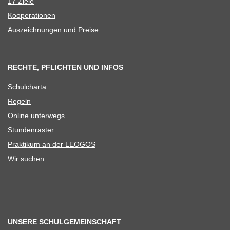
17 Ziele
Koope­ra­tio­nen
Aus­zeich­nun­gen und Preise
RECHTE, PFLICHTEN UND INFOS
Schul­charta
Regeln
Online unter­wegs
Stun­den­ras­ter
Prak­ti­kum an der LEOGOS
Wir suchen
UNSERE SCHULGEMEINSCHAFT