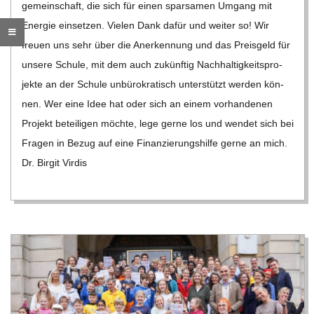
C
ge­mein­schaft, die sich für einen spar­sa­men Umgang mit
Ener­gie ein­set­zen. Vie­len Dank dafür und wei­ter so! Wir
H
freuen uns sehr über die Aner­ken­nung und das Preis­geld für
unsere Schule, mit dem auch zukünf­tig Nach­hal­tig­keits­pro­
U
jekte an der Schule unbü­ro­kra­tisch unter­stützt wer­den kön­
nen. Wer eine Idee hat oder sich an einem vor­han­de­nen
L
Pro­jekt betei­li­gen möchte, lege gerne los und wen­det sich bei
Fra­gen in Bezug auf eine Finan­zie­rungs­hilfe gerne an mich.
E
Dr. Bir­git Vir­dis