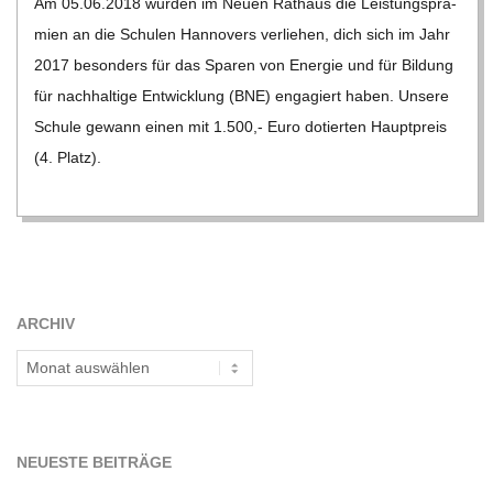
Am 05.06.2018 wur­den im Neuen Rat­haus die Leis­tungs­prä­
08
mien an die Schu­len Han­no­vers ver­lie­hen, dich sich im Jahr
2017 beson­ders für das Spa­ren von Ener­gie und für Bil­dung
für nach­hal­tige Ent­wick­lung (BNE) enga­giert haben. Unsere
Schule gewann einen mit 1.500,- Euro dotier­ten Haupt­preis
(4. Platz).
ARCHIV
Archiv
NEU­ESTE BEITRÄGE