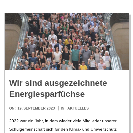
Wir sind aus­ge­zeich­nete
Energiesparfüchse
2023-
ON:
19. SEPTEMBER 2023
IN:
AKTUELLES
09-
2022 war ein Jahr, in dem wie­der viele Mit­glie­der unse­rer
19
Schul­ge­mein­schaft sich für den Klima- und Umwelt­schutz