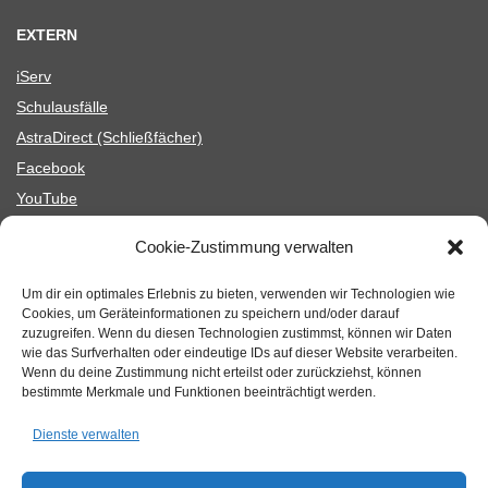
EXTERN
iServ
Schul­aus­fälle
Astra­Di­rect (Schließ­fä­cher)
Face­book
You­Tube
Schul­en­gel
Cookie-Zustimmung verwalten
Fair­trade Schools Blog
Mensa (Menü­part­ner)
Um dir ein optimales Erlebnis zu bieten, verwenden wir Technologien wie
Cookies, um Geräteinformationen zu speichern und/oder darauf
Astra­Di­rect (Schließ­fä­cher)
zuzugreifen. Wenn du diesen Technologien zustimmst, können wir Daten
wie das Surfverhalten oder eindeutige IDs auf dieser Website verarbeiten.
Wenn du deine Zustimmung nicht erteilst oder zurückziehst, können
bestimmte Merkmale und Funktionen beeinträchtigt werden.
Dienste verwalten