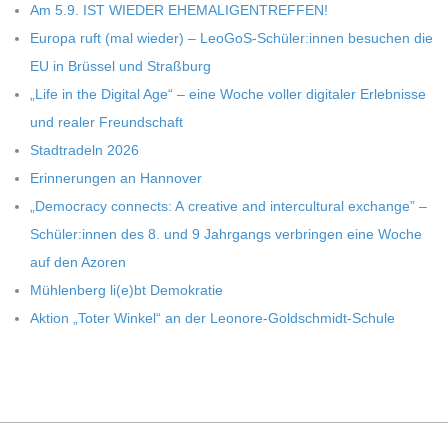
Am 5.9. IST WIEDER EHEMALIGENTREFFEN!
Europa ruft (mal wie­der) – LeoGoS-Schüler:innen besu­chen die
EU in Brüs­sel und Straßburg
„Life in the Digi­tal Age“ – eine Woche vol­ler digi­ta­ler Erleb­nisse
und rea­ler Freundschaft
Stadt­ra­deln 2026
Erin­ne­run­gen an Hannover
„Demo­cracy con­nects: A crea­tive and inter­cul­tu­ral exch­ange” –
Schüler:innen des 8. und 9 Jahr­gangs ver­brin­gen eine Woche
auf den Azoren
Müh­len­berg li(e)bt Demokratie
Aktion „Toter Win­kel“ an der Leonore-Goldschmidt-Schule