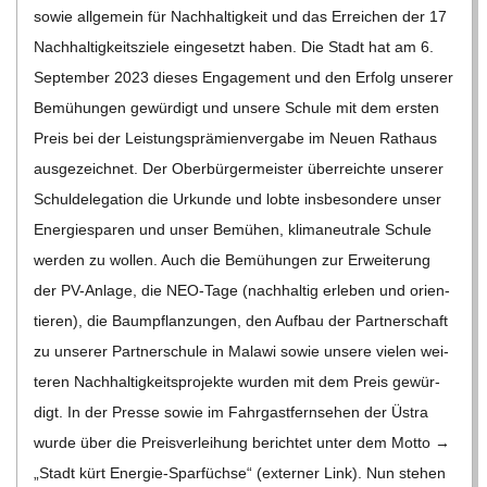
sowie all­ge­mein für Nach­hal­tig­keit und das Errei­chen der 17
Nach­hal­tig­keits­ziele ein­ge­setzt haben. Die Stadt hat am 6.
Sep­tem­ber 2023 die­ses Enga­ge­ment und den Erfolg unse­rer
Bemü­hun­gen gewür­digt und unsere Schule mit dem ers­ten
Preis bei der Leis­tungs­prä­mi­en­ver­gabe im Neuen Rat­haus
aus­ge­zeich­net. Der Ober­bür­ger­meis­ter über­reichte unse­rer
Schul­de­le­ga­tion die Urkunde und lobte ins­be­son­dere unser
Ener­gie­spa­ren und unser Bemü­hen, kli­ma­neu­trale Schule
wer­den zu wol­len. Auch die Bemü­hun­gen zur Erwei­te­rung
der PV-Anlage, die NEO-Tage (nach­hal­tig erle­ben und ori­en­
tie­ren), die Baum­pflan­zun­gen, den Auf­bau der Part­ner­schaft
zu unse­rer Part­ner­schule in Malawi sowie unsere vie­len wei­
te­ren Nach­hal­tig­keits­pro­jekte wur­den mit dem Preis gewür­
digt. In der Presse sowie im Fahr­gast­fern­se­hen der Üstra
wurde über die Preis­ver­lei­hung berich­tet unter dem Motto →
„Stadt kürt Ener­­gie-Spar­­füchse“ (exter­ner Link). Nun ste­hen