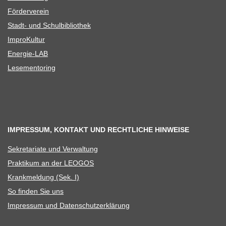
För­der­ver­ein
Stadt- und Schulbibliothek
Impro­Kul­tur
Ener­­gie-LAB
Lese­men­to­ring
IMPRESSUM, KONTAKT UND RECHTLICHE HINWEISE
Sekre­ta­riate und Verwaltung
Prak­ti­kum an der LEOGOS
Krank­mel­dung (Sek. I)
So fin­den Sie uns
Impres­sum und Datenschutzerklärung