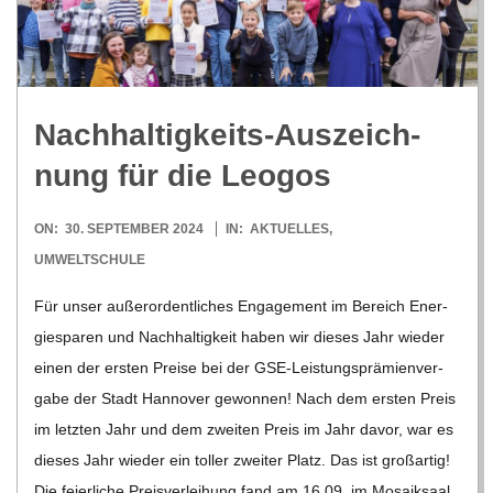
Nach­hal­tig­keits-Aus­zeich­
nung für die Leogos
2024-
ON:
30. SEPTEMBER 2024
IN:
AKTUELLES
,
09-
UMWELTSCHULE
30
Für unser außer­or­dent­li­ches Enga­ge­ment im Bereich Ener­
gie­spa­ren und Nach­hal­tig­keit haben wir die­ses Jahr wie­der
einen der ers­ten Preise bei der GSE-Leis­­tungs­­prä­­mi­en­­ver­­­
gabe der Stadt Han­no­ver gewon­nen! Nach dem ers­ten Preis
im letz­ten Jahr und dem zwei­ten Preis im Jahr davor, war es
die­ses Jahr wie­der ein tol­ler zwei­ter Platz. Das ist groß­ar­tig!
Die fei­er­li­che Preis­ver­lei­hung fand am 16.09. im Mosa­ik­saal