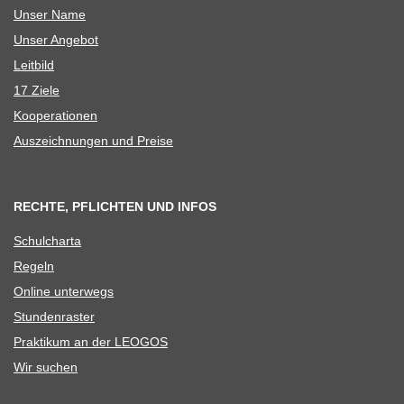
Unser Name
Unser Ange­bot
Leit­bild
17 Ziele
Koope­ra­tio­nen
Aus­zeich­nun­gen und Preise
RECHTE, PFLICHTEN UND INFOS
Schul­charta
Regeln
Online unter­wegs
Stun­den­ras­ter
Prak­ti­kum an der LEOGOS
Wir suchen