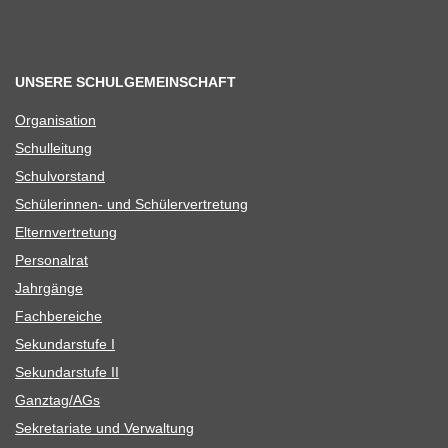
UNSERE SCHULGEMEINSCHAFT
Orga­ni­sa­tion
Schul­lei­tung
Schul­vor­stand
Schü­le­rin­nen- und Schülervertretung
Eltern­ver­tre­tung
Per­so­nal­rat
Jahr­gänge
Fach­be­rei­che
Sekun­dar­stufe I
Sekun­dar­stufe II
Ganztag/​​AGs
Sekre­ta­riate und Verwaltung