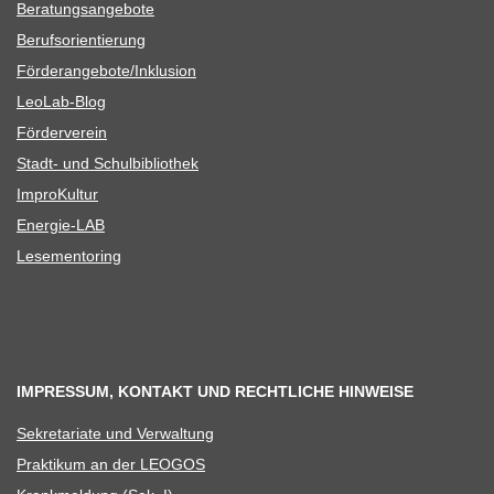
Bera­tungs­an­ge­bote
Berufs­ori­en­tie­rung
Förderangebote/​​Inklusion
Leo­Lab-Blog
För­der­ver­ein
Stadt- und Schulbibliothek
Impro­Kul­tur
Ener­­gie-LAB
Lese­men­to­ring
IMPRESSUM, KONTAKT UND RECHTLICHE HINWEISE
Sekre­ta­riate und Verwaltung
Prak­ti­kum an der LEOGOS