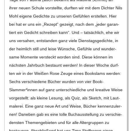
C
ihrer neuen Schule vor­stellte, durf­ten wir mit dem Dich­ter Nils
Mohl eigene Gedichte zu unse­ren Gefüh­len erstel­len. Hier
H
bei hat er uns ein „Rezept“ gezeigt, nach dem „jeder garan­
tiert ein Gedicht schrei­ben kann“. Und – tat­säch­lich, ehe wir
M
uns ver­sa­hen, ent­stan­den ganz viele Diens­tags­ge­dichte, in
der heim­lich still und leise Wün­sche, Gefühle und wun­der­
I
same Momente ver­steckt wor­den sind. Diese kön­nen im
nächs­ten Jahr­buch bestaunt wer­den! In die­ser Woche durf­
D
ten wir in der Wei­ßen Rose Zeuge eines Books­lams wer­den:
Sechs ver­schie­dene Bücher wur­den von vier Book-
T
Slammer*innen auf ganz unter­schied­li­che und krea­tive Weise
vor­ge­stellt: als kleine Lesung, als Quiz, als Sketch, mit Laut­
-
ma­le­rei. Eine ganz neue Art und Weise, Bücher ken­nen­zu­ler­
S
nen! Dane­ben gab es eine tolle Buch­aus­stel­lung zu ver­schie­
dens­ten The­men­ge­bie­ten und für alle Alter­grup­pen zu
bestau­nen. Abschlie­ßend hat uns Timo Stoff­re­gen einen