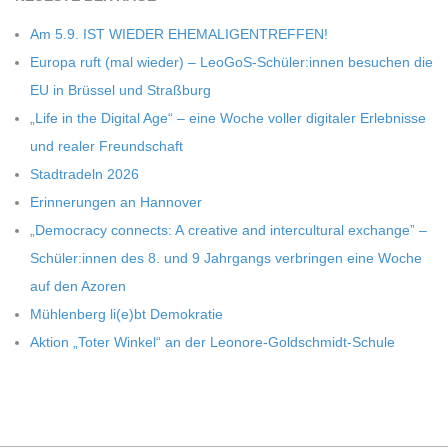
Am 5.9. IST WIEDER EHEMALIGENTREFFEN!
Europa ruft (mal wie­der) – LeoGoS-Schüler:innen besu­chen die
EU in Brüs­sel und Straßburg
„Life in the Digi­tal Age“ – eine Woche vol­ler digi­ta­ler Erleb­nisse
und rea­ler Freundschaft
Stadt­ra­deln 2026
Erin­ne­run­gen an Hannover
„Demo­cracy con­nects: A crea­tive and inter­cul­tu­ral exch­ange” –
Schüler:innen des 8. und 9 Jahr­gangs ver­brin­gen eine Woche
auf den Azoren
Müh­len­berg li(e)bt Demokratie
Aktion „Toter Win­kel“ an der Leonore-Goldschmidt-Schule