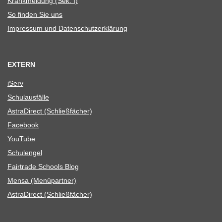
Krank­mel­dung (Sek. I)
So fin­den Sie uns
Impres­sum und Datenschutzerklärung
EXTERN
iServ
Schul­aus­fälle
Astra­Di­rect (Schließ­fä­cher)
Face­book
You­Tube
Schul­en­gel
Fair­trade Schools Blog
Mensa (Menü­part­ner)
Astra­Di­rect (Schließ­fä­cher)