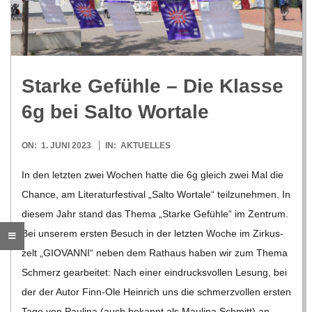
R
E
Starke Gefühle – Die Klasse
-
6g bei Salto Wortale
G
2023-
ON:
1. JUNI 2023
IN:
AKTUELLES
06-
O
In den letz­ten zwei Wochen hatte die 6g gleich zwei Mal die
01
Chance, am Lite­ra­tur­fes­ti­val „Salto Wort­ale“ teil­zu­neh­men. In
L
die­sem Jahr stand das Thema „Starke Gefühle“ im Zen­trum.
Bei unse­rem ers­ten Besuch in der letz­ten Woche im Zir­kus­
D
zelt „GIOVANNI“ neben dem Rat­haus haben wir zum Thema
Schmerz gear­bei­tet: Nach einer ein­drucks­vol­len Lesung, bei
S
der der Autor Finn-Ole Hein­rich uns die schmerz­vol­len ers­ten
Tage von Pau­lina (auch bekannt als Mau­lina Schmitt) an