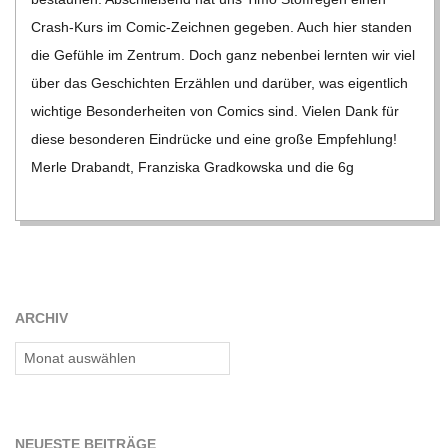
C
Crash-Kurs im Comic-Zeich­­nen gege­ben. Auch hier stan­den
H
die Gefühle im Zen­trum. Doch ganz neben­bei lern­ten wir viel
über das Geschich­ten Erzäh­len und dar­über, was eigent­lich
U
wich­tige Beson­der­hei­ten von Comics sind. Vie­len Dank für
diese beson­de­ren Ein­drü­cke und eine große Emp­feh­lung!
L
Merle Dra­bandt, Fran­ziska Grad­kowska und die 6g
E
ARCHIV
Archiv
NEU­ESTE BEITRÄGE