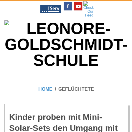
Skip
to
content
L
Primary
E
Navigation
HOME
GEFLÜCHTETE
Menu
O
N
Kin­der pro­ben mit Mini-
Solar-Sets den Umgang mit