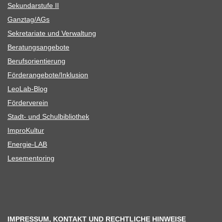
Sekun­dar­stufe II
Ganztag/​​AGs
Sekre­ta­riate und Verwaltung
Bera­tungs­an­ge­bote
Berufs­ori­en­tie­rung
Förderangebote/​​Inklusion
Leo­Lab-Blog
För­der­ver­ein
Stadt- und Schulbibliothek
Impro­Kul­tur
Ener­­gie-LAB
Lese­men­to­ring
IMPRESSUM, KONTAKT UND RECHTLICHE HINWEISE