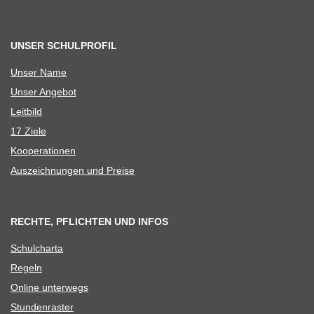
UNSER SCHULPROFIL
Unser Name
Unser Ange­bot
Leit­bild
17 Ziele
Koope­ra­tio­nen
Aus­zeich­nun­gen und Preise
RECHTE, PFLICHTEN UND INFOS
Schul­charta
Regeln
Online unter­wegs
Stun­den­ras­ter