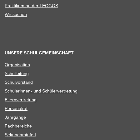
Prak­ti­kum an der LEOGOS
Wir suchen
UNSERE SCHULGEMEINSCHAFT
Orga­ni­sa­tion
Schul­lei­tung
Schul­vor­stand
Schü­le­rin­nen- und Schülervertretung
Eltern­ver­tre­tung
Per­so­nal­rat
Jahr­gänge
Fach­be­rei­che
Sekun­dar­stufe I