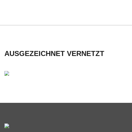
C
H
U
L
AUSGEZEICHNET VERNETZT
E