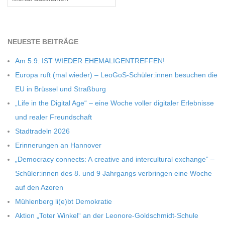
C
H
NEU­ESTE BEITRÄGE
Am 5.9. IST WIEDER EHEMALIGENTREFFEN!
M
Europa ruft (mal wie­der) – LeoGoS-Schüler:innen besu­chen die
EU in Brüs­sel und Straßburg
I
„Life in the Digi­tal Age“ – eine Woche vol­ler digi­ta­ler Erleb­nisse
und rea­ler Freundschaft
D
Stadt­ra­deln 2026
Erin­ne­run­gen an Hannover
T
„Demo­cracy con­nects: A crea­tive and inter­cul­tu­ral exch­ange” –
Schüler:innen des 8. und 9 Jahr­gangs ver­brin­gen eine Woche
-
auf den Azoren
Müh­len­berg li(e)bt Demokratie
S
Aktion „Toter Win­kel“ an der Leonore-Goldschmidt-Schule