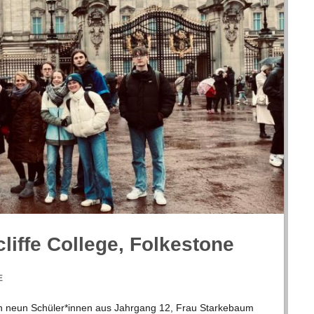
liffe Col­lege, Folkestone
E
n neun Schüler*innen aus Jahr­gang 12, Frau Star­ke­baum