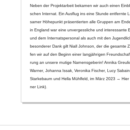
C
Neben der Pro­jekt­ar­beit beka­men wir auch einen Ein­b
schen Inter­nat. Ein Aus­flug ins eine Stunde ent­fern
H
sa­mer Höhe­punkt prä­sen­tier­ten alle Grup­pen am End
in Eng­land war eine unver­gess­li­che und inter­es­sante
U
und dem Inter­nats­per­so­nal als auch mit den Jugend­li­c
L
beson­de­rer Dank gilt Niall John­son, der die gesamte Z
fen wir auf den Beginn einer lang­jäh­ri­gen Freund­schaft
E
rung an unsere mutige Namens­ge­be­rin! Annika Greu­lich
War­ner, Johanna Issak, Vero­nika Fischer, Lucy Sabain
Star­ke­baum und Hella Mühl­feld, im März 2023 → Hier g
ner Link).