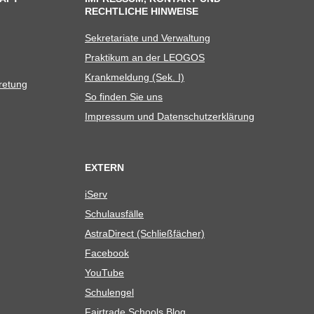
RECHTLICHE HINWEISE
Sekre­ta­riate und Verwaltung
Prak­ti­kum an der LEOGOS
Krank­mel­dung (Sek. I)
tretung
So fin­den Sie uns
Impres­sum und Datenschutzerklärung
EXTERN
iServ
Schul­aus­fälle
Astra­Di­rect (Schließ­fä­cher)
Face­book
You­Tube
Schul­en­gel
Fair­trade Schools Blog