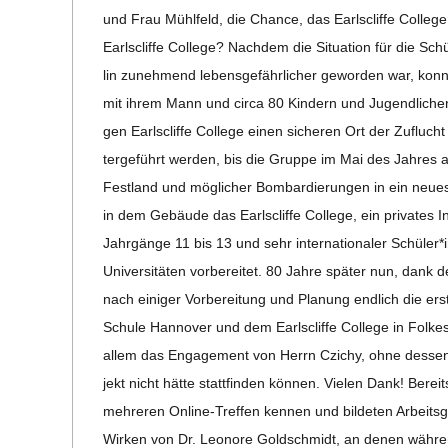
12
C
und Frau Mühl­feld, die Chance, das Earls­cliffe Col­leg
Earls­cliffe Col­lege? Nach­dem die Situa­tion für die Schü
H
lin zuneh­mend lebens­ge­fähr­li­cher gewor­den war, ko
mit ihrem Mann und circa 80 Kin­dern und Jugend­li­che
M
gen Earls­cliffe Col­lege einen siche­ren Ort der Zuflucht
ter­ge­führt wer­den, bis die Gruppe im Mai des Jah­res
I
Fest­land und mög­li­cher Bom­bar­die­run­gen in ein neu
in dem Gebäude das Earls­cliffe Col­lege, ein pri­va­tes I
D
Jahr­gänge 11 bis 13 und sehr inter­na­tio­na­ler Schüler
Uni­ver­si­tä­ten vor­be­rei­tet. 80 Jahre spä­ter nun, dank 
T
nach eini­ger Vor­be­rei­tung und Pla­nung end­lich die ers
Schule Han­no­ver und dem Earls­cliffe Col­lege in Fol­kes­
-
allem das Enga­ge­ment von Herrn Czichy, ohne des­sen inhal
jekt nicht hätte statt­fin­den kön­nen. Vie­len Dank! Bereit
S
meh­re­ren Online-Tre­f­­fen ken­nen und bil­de­ten Arbei
Wir­ken von Dr. Leo­nore Gold­schmidt, an denen wäh­rend 