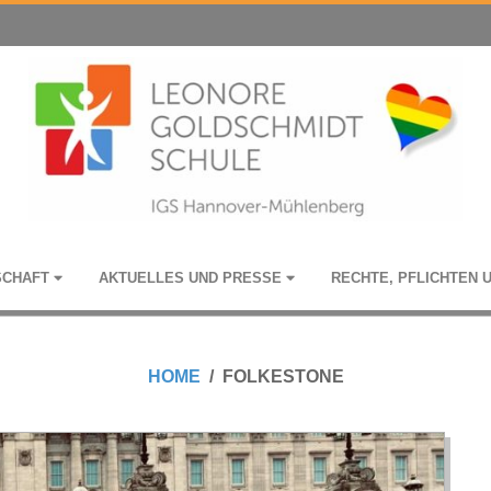
­SCHAFT
AKTU­EL­LES UND PRESSE
RECHTE, PFLICH­TEN 
HOME
FOLKESTONE