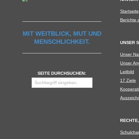
Start­seite
Berichte
MIT WEITBLICK, MUT UND
MENSCHLICHKEIT.
UNSER 
Unser N
Unser Ang
Leit­bild
SEITE DURCHSUCHEN:
17 Ziele
Koope­ra­t
Aus­zeich
RECHTE,
Schul­cha