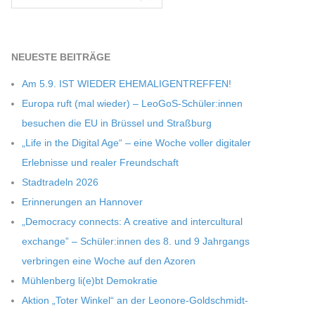
NEU­ESTE BEITRÄGE
Am 5.9. IST WIEDER EHEMALIGENTREFFEN!
Europa ruft (mal wie­der) – LeoGoS-Schüler:innen
besu­chen die EU in Brüs­sel und Straßburg
„Life in the Digi­tal Age“ – eine Woche vol­ler digi­ta­ler
Erleb­nisse und rea­ler Freundschaft
Stadt­ra­deln 2026
Erin­ne­run­gen an Hannover
„Demo­cracy con­nects: A crea­tive and inter­cul­tu­ral
exch­ange” – Schüler:innen des 8. und 9 Jahr­gangs
ver­brin­gen eine Woche auf den Azoren
Müh­len­berg li(e)bt Demokratie
Aktion „Toter Win­kel“ an der Leonore-Goldschmidt-