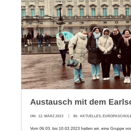
R
E
-
G
O
L
Aus­tausch mit dem Earls­c
D
2023-
ON:
12. MÄRZ 2023
IN:
AKTUELLES
,
EUROPASCHUL
S
03-
Vom 06.03. bis 10.03.2023 hat­ten wir, eine Gruppe vo