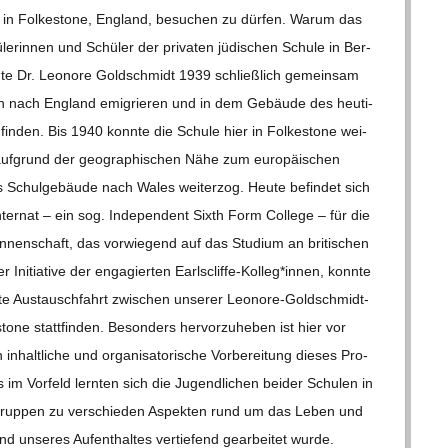
e in Fol­kes­tone, Eng­land, besu­chen zu dür­fen. Warum das
­le­rin­nen und Schü­ler der pri­va­ten jüdi­schen Schule in Ber­
nnte Dr. Leo­nore Gold­schmidt 1939 schließ­lich gemein­sam
n nach Eng­land emi­grie­ren und in dem Gebäude des heu­ti­
 fin­den. Bis 1940 konnte die Schule hier in Fol­kes­tone wei­
 auf­grund der geo­gra­phi­schen Nähe zum euro­päi­schen
es Schul­ge­bäude nach Wales wei­ter­zog. Heute befin­det sich
nter­nat – ein sog. Inde­pen­dent Sixth Form Col­lege – für die
*innenschaft, das vor­wie­gend auf das Stu­dium an bri­ti­schen
der Initia­tive der enga­gier­ten Earlscliffe-Kolleg*innen, konnte
te Aus­tausch­fahrt zwi­schen unse­rer Leo­­nore-Gol­d­­schmidt-
tone statt­fin­den. Beson­ders her­vor­zu­he­ben ist hier vor
t­li­che und orga­ni­sa­to­ri­sche Vor­be­rei­tung die­ses Pro­
s im Vor­feld lern­ten sich die Jugend­li­chen bei­der Schu­len in
ts­grup­pen zu ver­schie­den Aspek­ten rund um das Leben und
unse­res Auf­ent­hal­tes ver­tie­fend gear­bei­tet wurde.