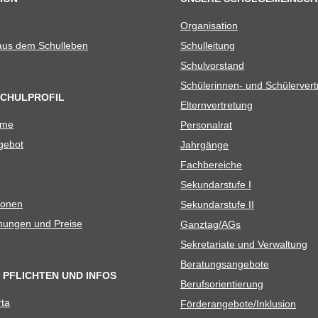
Orga­ni­sa­tion
 aus dem Schulleben
Schul­lei­tung
Schul­vor­stand
Schü­le­rin­nen- und Schülerver
SCHULPROFIL
Eltern­ver­tre­tung
ame
Per­so­nal­rat
e­bot
Jahr­gänge
Fach­be­rei­che
Sekun­dar­stufe I
io­nen
Sekun­dar­stufe II
­nun­gen und Preise
Ganztag/​​AGs
Sekre­ta­riate und Verwaltung
Bera­tungs­an­ge­bote
 PFLICHTEN UND INFOS
Berufs­ori­en­tie­rung
rta
Förderangebote/​​Inklusion