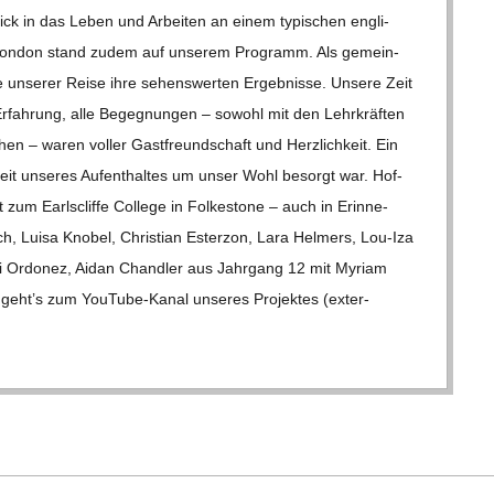
lick in das Leben und Arbei­ten an einem typi­schen eng­li­
te Lon­don stand zudem auf unse­rem Pro­gramm. Als gemein­
e unse­rer Reise ihre sehens­wer­ten Ergeb­nisse. Unsere Zeit
 Erfah­rung, alle Begeg­nun­gen – sowohl mit den Lehr­kräf­ten
hen – waren vol­ler Gast­freund­schaft und Herz­lich­keit. Ein
eit unse­res Auf­ent­hal­tes um unser Wohl besorgt war. Hof­
 zum Earls­cliffe Col­lege in Fol­kes­tone – auch in Erin­ne­
, Luisa Kno­bel, Chris­tian Est­erzon, Lara Hel­mers, Lou-Iza
i Ordo­nez, Aidan Chand­ler aus Jahr­gang 12 mit Myriam
eht’s zum You­­Tube-Kanal unse­res Pro­jek­tes (exter­