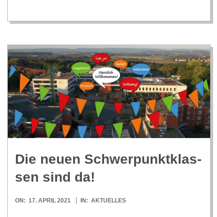
C
H
M
I
D
T
Die neuen Schwer­punkt­klas­
-
sen sind da!
S
2021-
ON:
17. APRIL 2021
IN:
AKTUELLES
04-