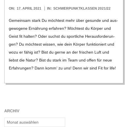
2021-
ON:
17. APRIL 2021
IN:
SCHWERPUNKTKLASSEN 2021/22
04-
Gemein­sam stark Du möch­test mehr über gesunde und aus­
17
ge­wo­gene Ernäh­rung erfah­ren? Möch­test du Kör­per und
Geist fit hal­ten? Oder suchst du sport­li­che Her­aus­for­de­run­
gen? Du möch­test wis­sen, wie dein Kör­per funk­tio­niert und
wozu er fähig ist? Bist du gerne an der fri­schen Luft und
liebst die Natur? Bist du stark im Team und offen für neue
Erfah­run­gen? Dann komm‘ zu uns! Denn wir sind Fit for life!
ARCHIV
Archiv