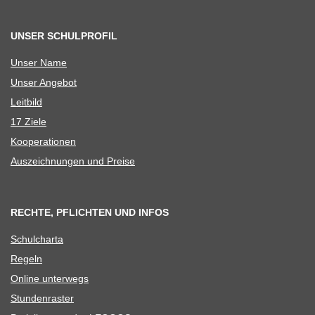
UNSER SCHULPROFIL
Unser Name
Unser Ange­bot
Leit­bild
17 Ziele
Koope­ra­tio­nen
Aus­zeich­nun­gen und Preise
RECHTE, PFLICHTEN UND INFOS
Schul­charta
Regeln
Online unter­wegs
Stun­den­ras­ter