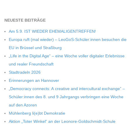
NEU­ESTE BEITRÄGE
Am 5.9. IST WIEDER EHEMALIGENTREFFEN!
Europa ruft (mal wie­der) – LeoGoS-Schüler:innen besu­chen die
EU in Brüs­sel und Straßburg
„Life in the Digi­tal Age“ – eine Woche vol­ler digi­ta­ler Erleb­nisse
und rea­ler Freundschaft
Stadt­ra­deln 2026
Erin­ne­run­gen an Hannover
„Demo­cracy con­nects: A crea­tive and inter­cul­tu­ral exch­ange” –
Schüler:innen des 8. und 9 Jahr­gangs ver­brin­gen eine Woche
auf den Azoren
Müh­len­berg li(e)bt Demokratie
Aktion „Toter Win­kel“ an der Leonore-Goldschmidt-Schule