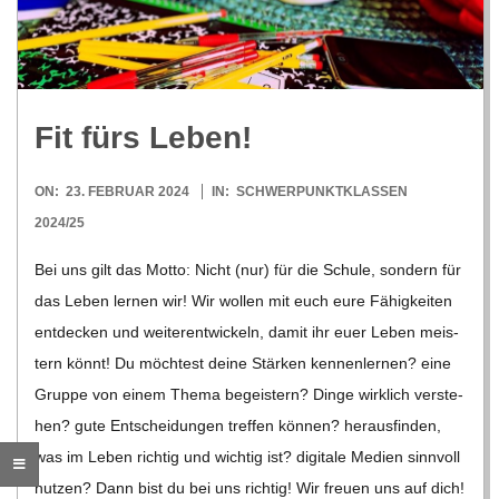
R
E
Fit fürs Leben!
-
2024-
ON:
23. FEBRUAR 2024
IN:
SCHWERPUNKTKLASSEN
G
02-
2024/25
23
Bei uns gilt das Motto: Nicht (nur) für die Schule, son­dern für
O
das Leben ler­nen wir! Wir wol­len mit euch eure Fähig­kei­ten
L
ent­de­cken und wei­ter­ent­wi­ckeln, damit ihr euer Leben meis­
tern könnt! Du möch­test deine Stär­ken ken­nen­ler­nen? eine
D
Gruppe von einem Thema begeis­tern? Dinge wirk­lich ver­ste­
hen? gute Ent­schei­dun­gen tref­fen kön­nen? her­aus­fin­den,
S
was im Leben rich­tig und wich­tig ist? digi­tale Medien sinn­voll
nut­zen? Dann bist du bei uns rich­tig! Wir freuen uns auf dich!