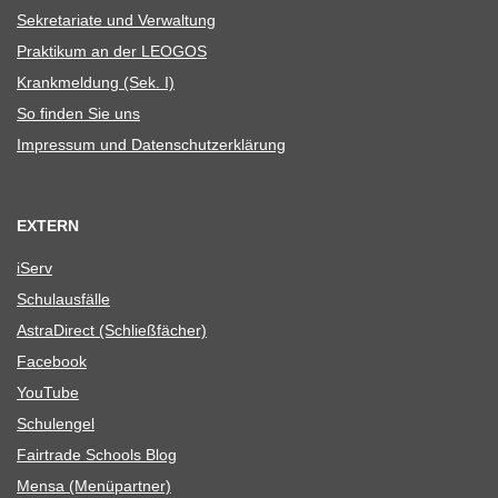
Sekre­ta­riate und Verwaltung
Prak­ti­kum an der LEOGOS
Krank­mel­dung (Sek. I)
So fin­den Sie uns
Impres­sum und Datenschutzerklärung
EXTERN
iServ
Schul­aus­fälle
Astra­Di­rect (Schließ­fä­cher)
Face­book
You­Tube
Schul­en­gel
Fair­trade Schools Blog
Mensa (Menü­part­ner)