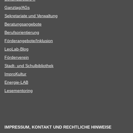
Ganztag/​​AGs
Sekre­ta­riate und Verwaltung
Bera­tungs­an­ge­bote
Berufs­ori­en­tie­rung
Förderangebote/​​Inklusion
Leo­Lab-Blog
För­der­ver­ein
Stadt- und Schulbibliothek
Impro­Kul­tur
Ener­­gie-LAB
Lese­men­to­ring
IMPRESSUM, KONTAKT UND RECHTLICHE HINWEISE