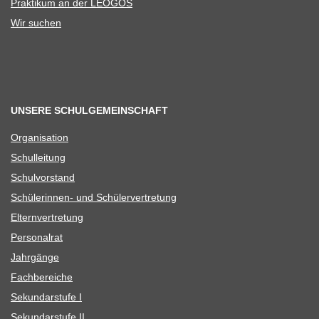
Prak­ti­kum an der LEOGOS
Wir suchen
UNSERE SCHULGEMEINSCHAFT
Orga­ni­sa­tion
Schul­lei­tung
Schul­vor­stand
Schü­le­rin­nen- und Schülervertretung
Eltern­ver­tre­tung
Per­so­nal­rat
Jahr­gänge
Fach­be­rei­che
Sekun­dar­stufe I
Sekun­dar­stufe II