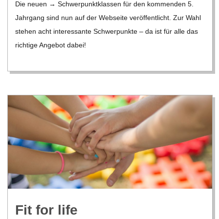
C
Die neuen → Schwer­punkt­klas­sen für den kom­men­den 5.
17
Jahr­gang sind nun auf der Web­seite ver­öf­fent­licht. Zur Wahl
H
ste­hen acht inter­es­sante Schwer­punkte – da ist für alle das
rich­tige Ange­bot dabei!
U
L
E
Fit for life