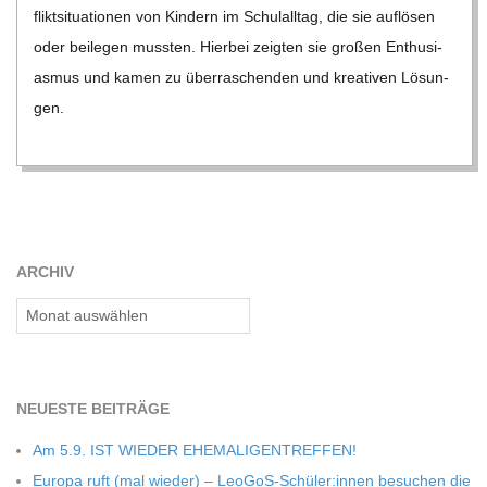
flikt­si­tua­tio­nen von Kin­dern im Schul­all­tag, die sie auf­lö­sen
oder bei­le­gen muss­ten. Hier­bei zeig­ten sie gro­ßen Enthu­si­
as­mus und kamen zu über­ra­schen­den und krea­ti­ven Lösun­
gen.
ARCHIV
Archiv
NEU­ESTE BEITRÄGE
Am 5.9. IST WIEDER EHEMALIGENTREFFEN!
Europa ruft (mal wie­der) – LeoGoS-Schüler:innen besu­chen die