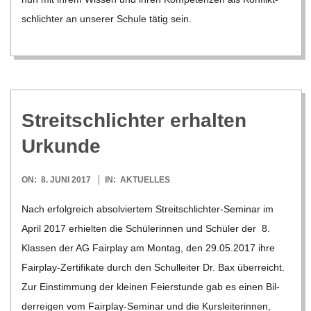
C
schlich­ter an unse­rer Schule tätig sein.
H
M
Streit­schlich­ter erhal­ten
I
Urkunde
D
2017-
ON:
8. JUNI 2017
IN:
AKTUELLES
T
06-
Nach erfolg­reich absol­vier­tem Strei­t­­sch­lich­­ter-Semi­­nar im
08
April 2017 erhiel­ten die Schü­le­rin­nen und Schü­ler der 8.
-
Klas­sen der AG Fair­play am Mon­tag, den 29.05.2017 ihre
Fair­­play-Zer­­ti­­fi­­kate durch den Schul­lei­ter Dr. Bax über­reicht.
S
Zur Ein­stim­mung der klei­nen Fei­er­stunde gab es einen Bil­
der­rei­gen vom Fair­­play-Semi­­nar und die Kurs­lei­te­rin­nen,