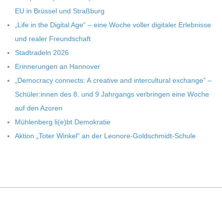
EU in Brüs­sel und Straßburg
„Life in the Digi­tal Age“ – eine Woche vol­ler digi­ta­ler Erleb­nisse
und rea­ler Freundschaft
Stadt­ra­deln 2026
Erin­ne­run­gen an Hannover
„Demo­cracy con­nects: A crea­tive and inter­cul­tu­ral exch­ange” –
Schüler:innen des 8. und 9 Jahr­gangs ver­brin­gen eine Woche
auf den Azoren
Müh­len­berg li(e)bt Demokratie
Aktion „Toter Win­kel“ an der Leonore-Goldschmidt-Schule