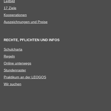
Leit­bild
17 Ziele
Koope­ra­tio­nen
Aus­zeich­nun­gen und Preise
RECHTE, PFLICHTEN UND INFOS
Schul­charta
Regeln
Online unter­wegs
Stun­den­ras­ter
Prak­ti­kum an der LEOGOS
Wir suchen