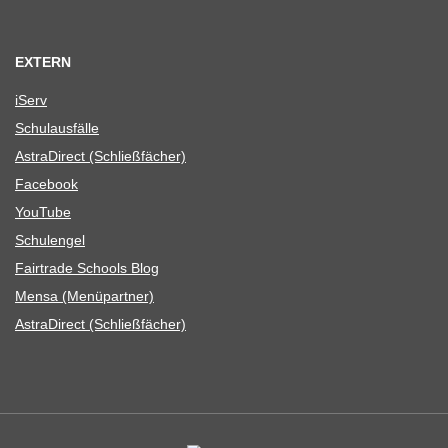
EXTERN
iServ
Schul­aus­fälle
Astra­Di­rect (Schließ­fä­cher)
Face­book
You­Tube
Schul­en­gel
Fair­trade Schools Blog
Mensa (Menü­part­ner)
Astra­Di­rect (Schließ­fä­cher)