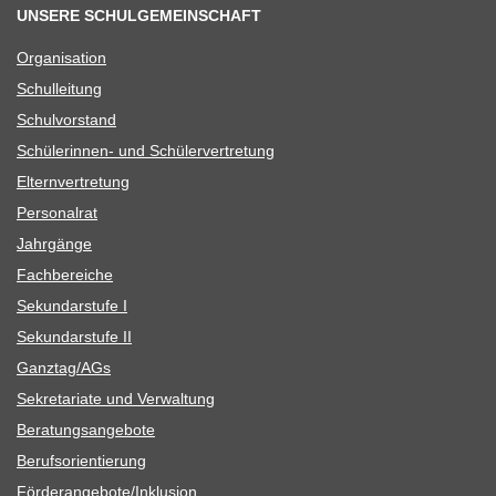
UNSERE SCHULGEMEINSCHAFT
Orga­ni­sa­tion
Schul­lei­tung
Schul­vor­stand
Schü­le­rin­nen- und Schülervertretung
Eltern­ver­tre­tung
Per­so­nal­rat
Jahr­gänge
Fach­be­rei­che
Sekun­dar­stufe I
Sekun­dar­stufe II
Ganztag/​​AGs
Sekre­ta­riate und Verwaltung
Bera­tungs­an­ge­bote
Berufs­ori­en­tie­rung
Förderangebote/​​Inklusion