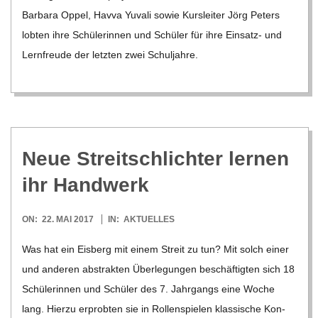
C
Bar­bara Oppel, Havva Yuvali sowie Kurs­lei­ter Jörg Peters
lob­ten ihre Schü­le­rin­nen und Schü­ler für ihre Ein­­satz- und
H
Lern­freude der letz­ten zwei Schul­jahre.
U
L
E
Neue Streit­schlich­ter ler­nen
ihr Handwerk
2017-
ON:
22. MAI 2017
IN:
AKTUELLES
05-
Was hat ein Eis­berg mit einem Streit zu tun? Mit solch einer
22
und ande­ren abs­trak­ten Über­le­gun­gen beschäf­tig­ten sich 18
Schü­le­rin­nen und Schü­ler des 7. Jahr­gangs eine Woche
lang. Hierzu erprob­ten sie in Rol­len­spie­len klas­si­sche Kon­