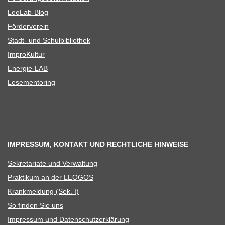
Leo­Lab-Blog
För­der­ver­ein
Stadt- und Schulbibliothek
Impro­Kul­tur
Ener­­gie-LAB
Lese­men­to­ring
IMPRESSUM, KONTAKT UND RECHTLICHE HINWEISE
Sekre­ta­riate und Verwaltung
Prak­ti­kum an der LEOGOS
Krank­mel­dung (Sek. I)
So fin­den Sie uns
Impres­sum und Datenschutzerklärung