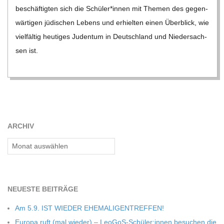
C
beschäf­tig­ten sich die Schüler*innen mit The­men des gegen­
wär­ti­gen jüdi­schen Lebens und erhiel­ten einen Über­blick, wie
H
viel­fäl­tig heu­ti­ges Juden­tum in Deutsch­land und Nie­der­sach­
sen ist.
M
I
D
ARCHIV
T
Archiv
-
NEU­ESTE BEITRÄGE
S
Am 5.9. IST WIEDER EHEMALIGENTREFFEN!
Europa ruft (mal wie­der) – LeoGoS-Schüler:innen besu­chen die