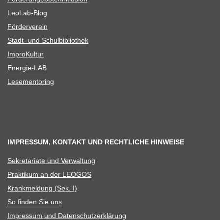
Leo­Lab-Blog
För­der­ver­ein
Stadt- und Schulbibliothek
Impro­Kul­tur
Ener­­gie-LAB
Lese­men­to­ring
IMPRESSUM, KONTAKT UND RECHTLICHE HINWEISE
Sekre­ta­riate und Verwaltung
Prak­ti­kum an der LEOGOS
Krank­mel­dung (Sek. I)
So fin­den Sie uns
Impres­sum und Datenschutzerklärung