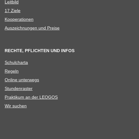
Leit­bild
17 Ziele
Koope­ra­tio­nen
Aus­zeich­nun­gen und Preise
RECHTE, PFLICHTEN UND INFOS
Schul­charta
Regeln
Online unter­wegs
Stun­den­ras­ter
Prak­ti­kum an der LEOGOS
Wir suchen