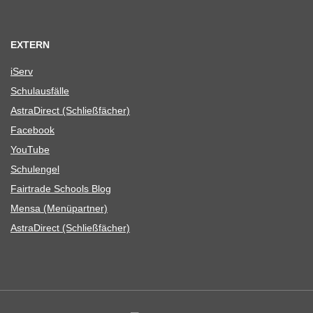
EXTERN
iServ
Schul­aus­fälle
Astra­Di­rect (Schließ­fä­cher)
Face­book
You­Tube
Schul­en­gel
Fair­trade Schools Blog
Mensa (Menü­part­ner)
Astra­Di­rect (Schließ­fä­cher)