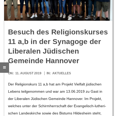
R
E
Besuch des Reli­gi­ons­kur­ses
-
11 a,b in der Syn­agoge der
G
Libe­ra­len Jüdi­schen
Gemeinde Hannover
O
2019-
ON:
11. AUGUST 2019
IN:
AKTUELLES
L
08-
Der Reli­gi­ons­kurs 11 a,b hat am Pro­jekt Viel­falt jüdi­schen
11
D
Lebens teil­ge­nom­men und war am 13.06.2019 zu Gast in
der Libe­ra­len Jüdi­schen Gemeinde Han­no­ver. Im Pro­jekt,
S
wel­ches unter der Schirm­herr­schaft der Evan­­ge­­lisch-luthe­ri­­
schen Lan­des­kir­che sowie des Bis­tums Hil­des­heim steht,