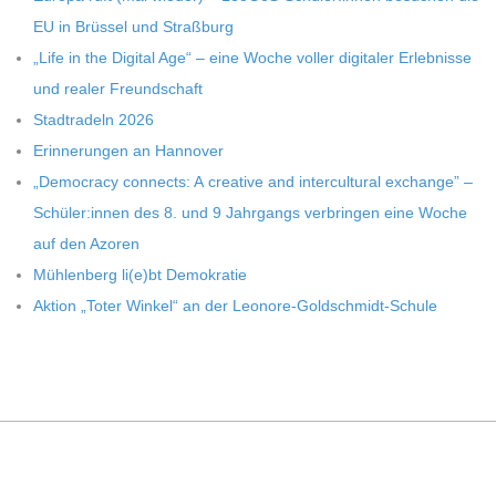
C
EU in Brüs­sel und Straßburg
H
„Life in the Digi­tal Age“ – eine Woche vol­ler digi­ta­ler Erleb­nisse
und rea­ler Freundschaft
U
Stadt­ra­deln 2026
Erin­ne­run­gen an Hannover
L
„Demo­cracy con­nects: A crea­tive and inter­cul­tu­ral exch­ange” –
Schüler:innen des 8. und 9 Jahr­gangs ver­brin­gen eine Woche
E
auf den Azoren
Müh­len­berg li(e)bt Demokratie
Aktion „Toter Win­kel“ an der Leonore-Goldschmidt-Schule