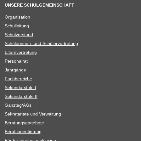
UNSERE SCHULGEMEINSCHAFT
Orga­ni­sa­tion
Schul­lei­tung
Schul­vor­stand
Schü­le­rin­nen- und Schülervertretung
Eltern­ver­tre­tung
Per­so­nal­rat
Jahr­gänge
Fach­be­rei­che
Sekun­dar­stufe I
Sekun­dar­stufe II
Ganztag/​​AGs
Sekre­ta­riate und Verwaltung
Bera­tungs­an­ge­bote
Berufs­ori­en­tie­rung
Förderangebote/​​Inklusion