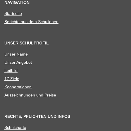
NAVIGATION
Start­seite
Berichte aus dem Schulleben
UNSER SCHULPROFIL
Unser Name
Unser Ange­bot
Leit­bild
17 Ziele
Koope­ra­tio­nen
Aus­zeich­nun­gen und Preise
RECHTE, PFLICHTEN UND INFOS
Schul­charta