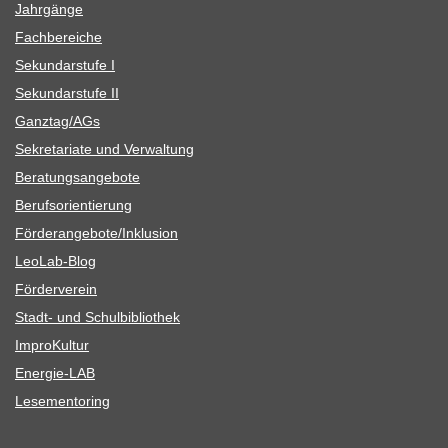
Jahr­gänge
Fach­be­rei­che
Sekun­dar­stufe I
Sekun­dar­stufe II
Ganztag/​​AGs
Sekre­ta­riate und Verwaltung
Bera­tungs­an­ge­bote
Berufs­ori­en­tie­rung
Förderangebote/​​Inklusion
Leo­Lab-Blog
För­der­ver­ein
Stadt- und Schulbibliothek
Impro­Kul­tur
Ener­­gie-LAB
Lese­men­to­ring