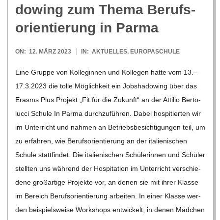
dowing zum Thema Berufs­
ori­en­tie­rung in Parma
2023-
ON:
12. MÄRZ 2023
IN:
AKTUELLES
,
EUROPASCHULE
03-
Eine Gruppe von Kol­le­gin­nen und Kol­le­gen hatte vom 13.–
12
17.3.2023 die tolle Mög­lich­keit ein Job­sha­dowing über das
Erasms Plus Pro­jekt „Fit für die Zukunft“ an der Atti­lio Ber­to­
lucci Schule In Parma durch­zu­füh­ren. Dabei hos­pi­tier­ten wir
im Unter­richt und nah­men an Betriebs­be­sich­ti­gun­gen teil, um
zu erfah­ren, wie Berufs­ori­en­tie­rung an der ita­lie­ni­schen
Schule statt­fin­det. Die ita­lie­ni­schen Schü­le­rin­nen und Schü­ler
stell­ten uns wäh­rend der Hos­pi­ta­tion im Unter­richt ver­schie­
dene groß­ar­tige Pro­jekte vor, an denen sie mit ihrer Klasse
im Bereich Berufs­ori­en­tie­rung arbei­ten. In einer Klasse wer­
den bei­spiels­weise Work­shops ent­wi­ckelt, in denen Mäd­chen