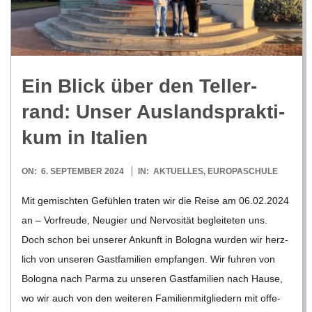
R
E
Ein Blick über den Tel­ler­
-
rand: Unser Aus­lands­prak­ti­
G
kum in Italien
O
2024-
ON:
6. SEPTEMBER 2024
IN:
AKTUELLES
,
EUROPASCHULE
09-
Mit gemisch­ten Gefüh­len tra­ten wir die Reise am 06.02.2024
L
06
an – Vor­freude, Neu­gier und Ner­vo­si­tät beglei­te­ten uns.
Doch schon bei unse­rer Ankunft in Bolo­gna wur­den wir herz­
D
lich von unse­ren Gast­fa­mi­lien emp­fan­gen. Wir fuh­ren von
Bolo­gna nach Parma zu unse­ren Gast­fa­mi­lien nach Hause,
S
wo wir auch von den wei­te­ren Fami­li­en­mit­glie­dern mit offe­