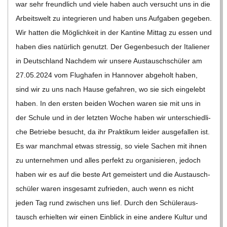
war sehr freund­lich und viele haben auch ver­sucht uns in die
Arbeits­welt zu inte­grie­ren und haben uns Auf­ga­ben gege­ben.
Wir hat­ten die Mög­lich­keit in der Kan­tine Mit­tag zu essen und
haben dies natür­lich genutzt. Der Gegen­be­such der Ita­lie­ner
in Deutsch­land Nach­dem wir unsere Aus­tausch­schü­ler am
27.05.2024 vom Flug­ha­fen in Han­no­ver abge­holt haben,
sind wir zu uns nach Hause gefah­ren, wo sie sich ein­ge­lebt
haben. In den ers­ten bei­den Wochen waren sie mit uns in
der Schule und in der letz­ten Woche haben wir unter­schied­li­
che Betriebe besucht, da ihr Prak­ti­kum lei­der aus­ge­fal­len ist.
Es war manch­mal etwas stres­sig, so viele Sachen mit ihnen
zu unter­neh­men und alles per­fekt zu orga­ni­sie­ren, jedoch
haben wir es auf die beste Art gemeis­tert und die Aus­tausch­
schü­ler waren ins­ge­samt zufrie­den, auch wenn es nicht
jeden Tag rund zwi­schen uns lief. Durch den Schü­ler­aus­
tausch erhiel­ten wir einen Ein­blick in eine andere Kul­tur und