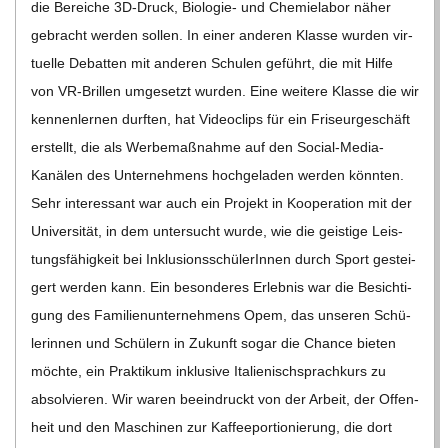
die Berei­che 3D-Druck, Bio­­­lo­­gie- und Che­mie­la­bor näher
gebracht wer­den sol­len. In einer ande­ren Klasse wur­den vir­
tu­elle Debat­ten mit ande­ren Schu­len geführt, die mit Hilfe
von VR-Bril­­len umge­setzt wur­den. Eine wei­tere Klasse die wir
ken­nen­ler­nen durf­ten, hat Video­clips für ein Fri­seur­ge­schäft
erstellt, die als Wer­be­maß­nahme auf den Social-Media-
Kanä­­len des Unter­neh­mens hoch­ge­la­den wer­den könn­ten.
Sehr inter­es­sant war auch ein Pro­jekt in Koope­ra­tion mit der
Uni­ver­si­tät, in dem unter­sucht wurde, wie die geis­tige Leis­
tungs­fä­hig­keit bei Inklu­si­ons­schü­le­rIn­nen durch Sport gestei­
gert wer­den kann. Ein beson­de­res Erleb­nis war die Besich­ti­
gung des Fami­li­en­un­ter­neh­mens Opem, das unse­ren Schü­
le­rin­nen und Schü­lern in Zukunft sogar die Chance bie­ten
möchte, ein Prak­ti­kum inklu­sive Ita­lie­nisch­sprach­kurs zu
absol­vie­ren. Wir waren beein­druckt von der Arbeit, der Offen­
heit und den Maschi­nen zur Kaf­fee­por­tio­nie­rung, die dort