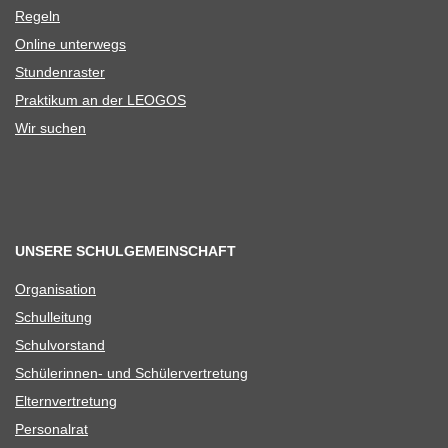
Regeln
Online unter­wegs
Stun­den­ras­ter
Prak­ti­kum an der LEOGOS
Wir suchen
UNSERE SCHULGEMEINSCHAFT
Orga­ni­sa­tion
Schul­lei­tung
Schul­vor­stand
Schü­le­rin­nen- und Schülervertretung
Eltern­ver­tre­tung
Per­so­nal­rat