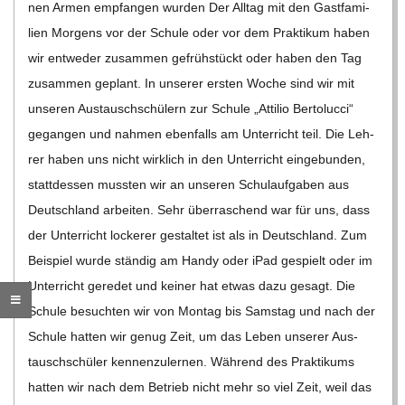
nen Armen emp­fan­gen wur­den Der All­tag mit den Gast­fa­mi­
C
lien Mor­gens vor der Schule oder vor dem Prak­ti­kum haben
wir ent­we­der zusam­men gefrüh­stückt oder haben den Tag
H
zusam­men geplant. In unse­rer ers­ten Woche sind wir mit
M
unse­ren Aus­tausch­schü­lern zur Schule „Atti­lio Ber­to­lucci“
gegan­gen und nah­men eben­falls am Unter­richt teil. Die Leh­
I
rer haben uns nicht wirk­lich in den Unter­richt ein­ge­bun­den,
statt­des­sen muss­ten wir an unse­ren Schul­auf­ga­ben aus
D
Deutsch­land arbei­ten. Sehr über­ra­schend war für uns, dass
der Unter­richt locke­rer gestal­tet ist als in Deutsch­land. Zum
T
Bei­spiel wurde stän­dig am Handy oder iPad gespielt oder im
Unter­richt gere­det und kei­ner hat etwas dazu gesagt. Die
-
Schule besuch­ten wir von Mon­tag bis Sams­tag und nach der
Schule hat­ten wir genug Zeit, um das Leben unse­rer Aus­
S
tausch­schü­ler ken­nen­zu­ler­nen. Wäh­rend des Prak­ti­kums
hat­ten wir nach dem Betrieb nicht mehr so viel Zeit, weil das