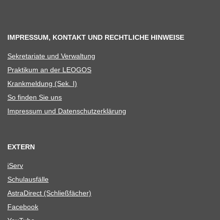
IMPRESSUM, KONTAKT UND RECHTLICHE HINWEISE
Sekre­ta­riate und Verwaltung
Prak­ti­kum an der LEOGOS
Krank­mel­dung (Sek. I)
So fin­den Sie uns
Impres­sum und Datenschutzerklärung
EXTERN
iServ
Schul­aus­fälle
Astra­Di­rect (Schließ­fä­cher)
Face­book