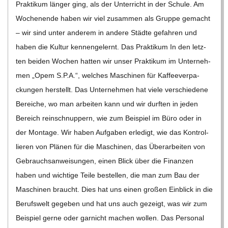
C
Prak­ti­kum län­ger ging, als der Unter­richt in der Schule. Am
Wochen­ende haben wir viel zusam­men als Gruppe gemacht
H
– wir sind unter ande­rem in andere Städte gefah­ren und
haben die Kul­tur ken­nen­ge­lernt. Das Prak­ti­kum In den letz­
U
ten bei­den Wochen hat­ten wir unser Prak­ti­kum im Unter­neh­
men „Opem S.P.A.“, wel­ches Maschi­nen für Kaf­fee­ver­pa­
L
ckun­gen her­stellt. Das Unter­neh­men hat viele ver­schie­dene
Berei­che, wo man arbei­ten kann und wir durf­ten in jeden
E
Bereich rein­schnup­pern, wie zum Bei­spiel im Büro oder in
der Mon­tage. Wir haben Auf­ga­ben erle­digt, wie das Kon­trol­
lie­ren von Plä­nen für die Maschi­nen, das Über­ar­bei­ten von
Gebrauchs­an­wei­sun­gen, einen Blick über die Finan­zen
haben und wich­tige Teile bestel­len, die man zum Bau der
Maschi­nen braucht. Dies hat uns einen gro­ßen Ein­blick in die
Berufs­welt gege­ben und hat uns auch gezeigt, was wir zum
Bei­spiel gerne oder gar­nicht machen wol­len. Das Per­so­nal