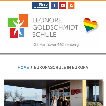
Skip
to
content
L
Primary
E
Navigation
HOME
EUROPASCHULE IN EUROPA
Menu
O
N
O