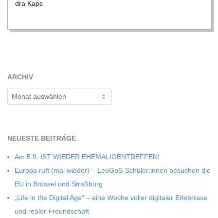
dra Kaps
ARCHIV
Archiv
NEU­ESTE BEITRÄGE
Am 5.9. IST WIEDER EHEMALIGENTREFFEN!
Europa ruft (mal wie­der) – LeoGoS-Schüler:innen besu­chen die
EU in Brüs­sel und Straßburg
„Life in the Digi­tal Age“ – eine Woche vol­ler digi­ta­ler Erleb­nisse
und rea­ler Freundschaft