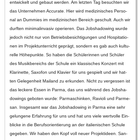
ent­wi­ckelt und gebaut wer­den. Am letz­ten Tag besuch­ten wir
das Unter­neh­men Accu­rate. Hier wird medi­zi­ni­sches Per­so­
nal an Dum­mies im medi­zi­ni­schen Bereich geschult. Auch wir
durf­ten mini­mal­in­va­siv ope­rie­ren. Das Job­sha­dowing wurde
jedoch nicht nur von Betriebs­be­sich­ti­gun­gen und Hos­pi­ta­tio­
nen im Pro­jekt­un­ter­richt geprägt, son­dern es gab auch kul­tu­
relle Höhe­punkte. So haben die Schü­le­rin­nen und Schü­ler
des Musik­be­reichs der Schule ein klas­si­sches Kon­zert mit
Kla­ri­nette, Saxo­fon und Kla­vier für uns gespielt und wir hat­
ten Gele­gen­heit Mai­land zu erkun­den. Nicht zu ver­ges­sen ist
das leckere Essen in Parma, das uns wäh­rend des Job­sha­
dowings gebo­ten wurde: Par­ma­schin­ken, Ravioli und Par­me­
san. Ins­ge­samt war das Job­sha­dowing in Parma eine sehr
gelun­gene Erfah­rung für uns und hat uns viele wert­volle Ein­
bli­cke in die Berufs­ori­en­tie­rung an der ita­lie­ni­schen Schule
gege­ben. Wir haben den Kopf voll neuer Pro­jekt­ideen. San­