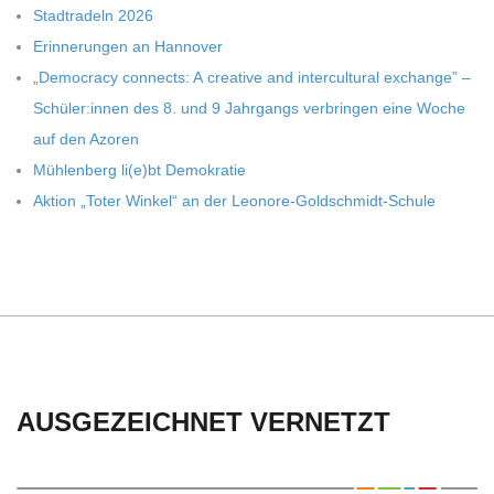
Stadt­ra­deln 2026
Erin­ne­run­gen an Hannover
„Demo­cracy con­nects: A crea­tive and inter­cul­tu­ral exch­ange” –
Schüler:innen des 8. und 9 Jahr­gangs ver­brin­gen eine Woche
auf den Azoren
Müh­len­berg li(e)bt Demokratie
Aktion „Toter Win­kel“ an der Leonore-Goldschmidt-Schule
AUSGEZEICHNET VERNETZT