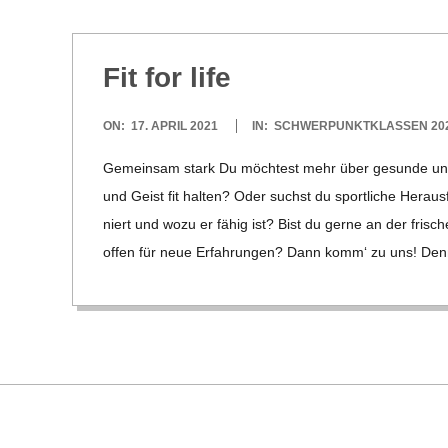
H
M
Fit for life
I
2021-
ON:
17. APRIL 2021
IN:
SCHWERPUNKTKLASSEN 202
D
04-
Gemein­sam stark Du möch­test mehr über gesunde und 
17
und Geist fit hal­ten? Oder suchst du sport­li­che Her­aus­
T
niert und wozu er fähig ist? Bist du gerne an der fri­sc
offen für neue Erfah­run­gen? Dann komm‘ zu uns! Denn w
-
S
C
H