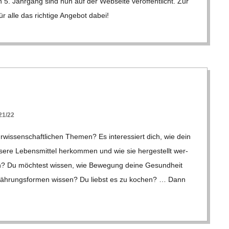
 Jahr­gang sind nun auf der Web­seite ver­öf­fent­licht. Zur
r alle das rich­tige Ange­bot dabei!
1/22
wis­sen­schaft­li­chen The­men? Es inter­es­siert dich, wie dein
sere Lebens­mit­tel her­kom­men und wie sie her­ge­stellt wer­
n? Du möch­test wis­sen, wie Bewe­gung deine Gesund­heit
näh­rungs­for­men wis­sen? Du liebst es zu kochen? … Dann