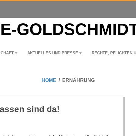
­SCHAFT
AKTU­EL­LES UND PRESSE
RECHTE, PFLICH­TEN 
HOME
ERNÄHRUNG
as­sen sind da!