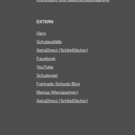
EXTERN
iServ
Schul­aus­fälle
Astra­Di­rect (Schließ­fä­cher)
Face­book
You­Tube
Schul­en­gel
Fair­trade Schools Blog
Mensa (Menü­part­ner)
Astra­Di­rect (Schließ­fä­cher)