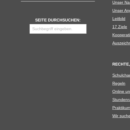
Unser N
Unser Ang
Leit­bild
SEITE DURCHSUCHEN:
17 Ziele
Koope­ra­t
Aus­zeich
RECHTE,
Schul­cha
Regeln
Online un
Stun­den­r
Prak­ti­
Wir such