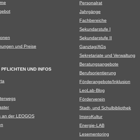
ame
Per­so­nal­rat
e­bot
Jahr­gänge
Fach­be­rei­che
Sekun­dar­stufe I
io­nen
Sekun­dar­stufe II
­nun­gen und Preise
Ganztag/​​AGs
Sekre­ta­riate und Verwaltung
Bera­tungs­an­ge­bote
 PFLICHTEN UND INFOS
Berufs­ori­en­tie­rung
rta
Förderangebote/​​Inklusion
Leo­Lab-Blog
ter­wegs
För­der­ver­ein
as­ter
Stadt- und Schulbibliothek
kum an der LEOGOS
Impro­Kul­tur
en
Ener­­gie-LAB
Lese­men­to­ring