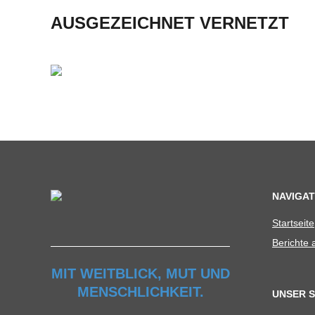
U
AUSGEZEICHNET VERNETZT
L
E
NAVIGAT
Start­seite
Berichte
MIT WEITBLICK, MUT UND
MENSCHLICHKEIT.
UNSER 