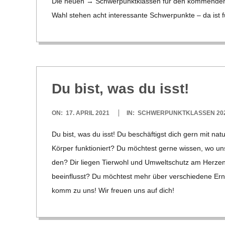
Die neuen → Schwer­punkt­klas­sen für den kom­men­den 5.
E
17
Wahl ste­hen acht inter­es­sante Schwer­punkte – da ist fü
-
G
O
Du bist, was du isst!
L
2021-
ON:
17. APRIL 2021
IN:
SCHWERPUNKTKLASSEN 202
04-
Du bist, was du isst! Du beschäf­tigst dich gern mit natur­
D
17
Kör­per funk­tio­niert? Du möch­test gerne wis­sen, wo un
den? Dir lie­gen Tier­wohl und Umwelt­schutz am Her­ze
S
beein­flusst? Du möch­test mehr über ver­schie­dene Er
komm zu uns! Wir freuen uns auf dich!
C