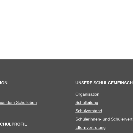
ION
UNSERE SCHULGEMEINSCH
Orga­ni­sa­tion
 aus dem Schulleben
Schul­lei­tung
Schul­vor­stand
Schü­le­rin­nen- und Schülerver
SCHULPROFIL
Eltern­ver­tre­tung