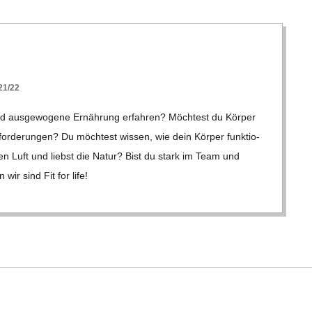
1/22
aus­ge­wo­gene Ernäh­rung erfah­ren? Möch­test du Kör­per
for­de­run­gen? Du möch­test wis­sen, wie dein Kör­per funk­tio­
hen Luft und liebst die Natur? Bist du stark im Team und
ir sind Fit for life!