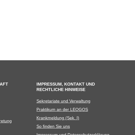
AFT
IMPRESSUM, KONTAKT UND
RECHTLICHE HINWEISE
Sekre­ta­riate und Verwaltung
Prak­ti­kum an der LEOGOS
Krank­mel­dung (Sek. I)
tretung
So fin­den Sie uns
Impres­sum und Datenschutzerklärung