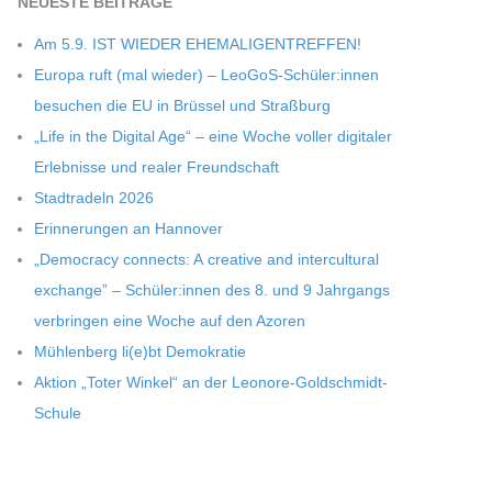
NEU­ESTE BEITRÄGE
Am 5.9. IST WIEDER EHEMALIGENTREFFEN!
Europa ruft (mal wie­der) – LeoGoS-Schüler:innen
besu­chen die EU in Brüs­sel und Straßburg
„Life in the Digi­tal Age“ – eine Woche vol­ler digi­ta­ler
Erleb­nisse und rea­ler Freundschaft
Stadt­ra­deln 2026
Erin­ne­run­gen an Hannover
„Demo­cracy con­nects: A crea­tive and inter­cul­tu­ral
exch­ange” – Schüler:innen des 8. und 9 Jahr­gangs
ver­brin­gen eine Woche auf den Azoren
Müh­len­berg li(e)bt Demokratie
Aktion „Toter Win­kel“ an der Leonore-Goldschmidt-
Schule