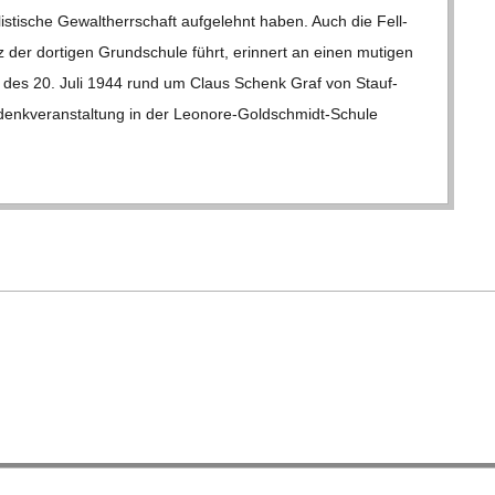
lis­ti­sche Gewalt­herr­schaft auf­ge­lehnt haben. Auch die Fell­
 der dor­ti­gen Grund­schule führt, erin­nert an einen muti­gen
ern des 20. Juli 1944 rund um Claus Schenk Graf von Stauf­
­ver­an­stal­tung in der Leo­­nore-Gol­d­­schmidt-Schule