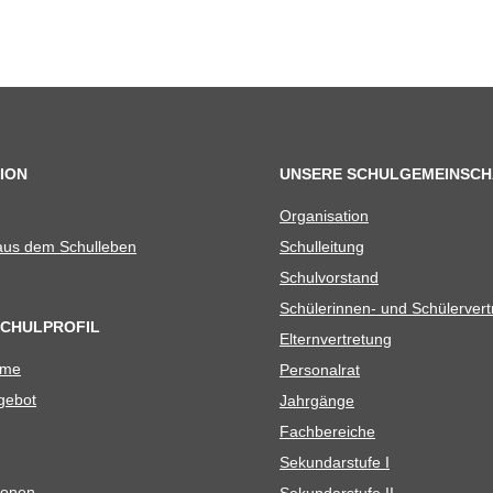
ION
UNSERE SCHULGEMEINSCH
Orga­ni­sa­tion
 aus dem Schulleben
Schul­lei­tung
Schul­vor­stand
Schü­le­rin­nen- und Schülerver
SCHULPROFIL
Eltern­ver­tre­tung
ame
Per­so­nal­rat
e­bot
Jahr­gänge
Fach­be­rei­che
Sekun­dar­stufe I
io­nen
Sekun­dar­stufe II