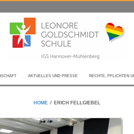
N­SCHAFT
AKTU­EL­LES UND PRESSE
RECHTE, PFLICH­TEN U
HOME
ERICH FELLGIEBEL