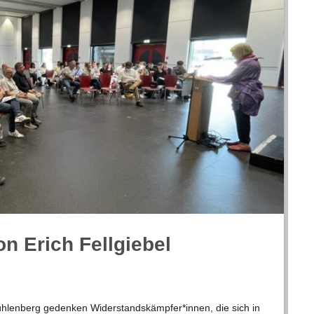
von Erich Fellgiebel
 Müh­len­berg geden­ken Widerstandskämpfer*innen, die sich in