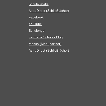
Schul­aus­fälle
Astra­Di­rect (Schließ­fä­cher)
Face­book
You­Tube
Schul­en­gel
Fair­trade Schools Blog
Mensa (Menü­part­ner)
Astra­Di­rect (Schließ­fä­cher)