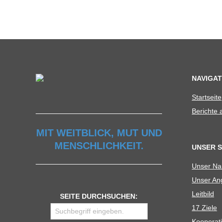
C
H
U
NAVIGAT
L
Start­seite
E
Berichte
MIT WEITBLICK, MUT UND
MENSCHLICHKEIT.
UNSER 
Unser N
Unser Ang
Leit­bild
SEITE DURCHSUCHEN:
17 Ziele
Koope­ra­t