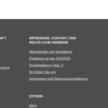
AFT
IMPRESSUM, KONTAKT UND
RECHTLICHE HINWEISE
Sekre­ta­riate und Verwaltung
Prak­ti­kum an der LEOGOS
Krank­mel­dung (Sek. I)
tretung
So fin­den Sie uns
Impres­sum und Datenschutzerklärung
EXTERN
iServ