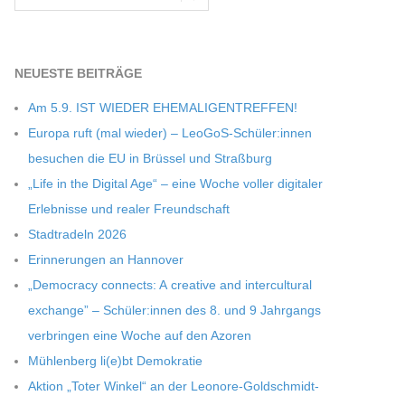
NEU­ESTE BEITRÄGE
Am 5.9. IST WIEDER EHEMALIGENTREFFEN!
Europa ruft (mal wie­der) – LeoGoS-Schüler:innen
besu­chen die EU in Brüs­sel und Straßburg
„Life in the Digi­tal Age“ – eine Woche vol­ler digi­ta­ler
Erleb­nisse und rea­ler Freundschaft
Stadt­ra­deln 2026
Erin­ne­run­gen an Hannover
„Demo­cracy con­nects: A crea­tive and inter­cul­tu­ral
exch­ange” – Schüler:innen des 8. und 9 Jahr­gangs
ver­brin­gen eine Woche auf den Azoren
Müh­len­berg li(e)bt Demokratie
Aktion „Toter Win­kel“ an der Leonore-Goldschmidt-