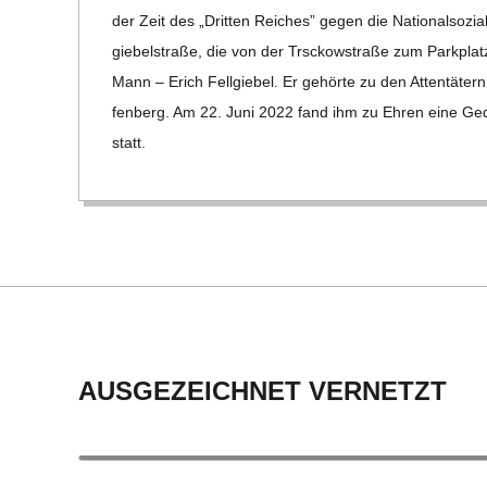
24
C
der Zeit des „Drit­ten Rei­ches” gegen die Natio­nal­so­zia­
gie­bel­straße, die von der Trsc­kow­straße zum Park­platz
H
Mann – Erich Fell­gie­bel. Er gehörte zu den Atten­tä­t
fen­berg. Am 22. Juni 2022 fand ihm zu Ehren eine Gedenk
M
statt.
I
D
T
-
AUSGEZEICHNET VERNETZT
S