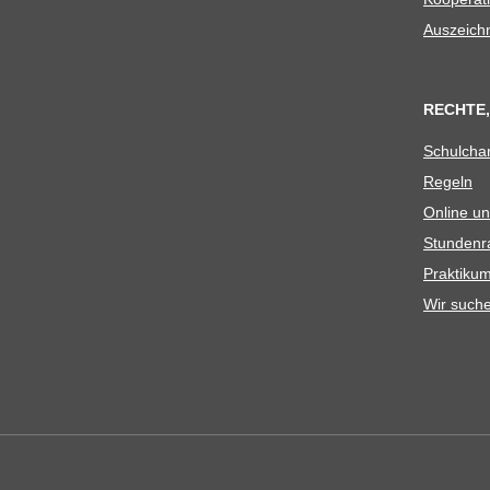
Aus­zeich
RECHTE,
Schul­cha
Regeln
Online un
Stun­den­r
Prak­ti­
Wir such