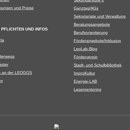
­nun­gen und Preise
Ganztag/​​AGs
Sekre­ta­riate und Verwaltung
Bera­tungs­an­ge­bote
 PFLICHTEN UND INFOS
Berufs­ori­en­tie­rung
rta
Förderangebote/​​Inklusion
Leo­Lab-Blog
ter­wegs
För­der­ver­ein
as­ter
Stadt- und Schulbibliothek
kum an der LEOGOS
Impro­Kul­tur
en
Ener­­gie-LAB
Lese­men­to­ring