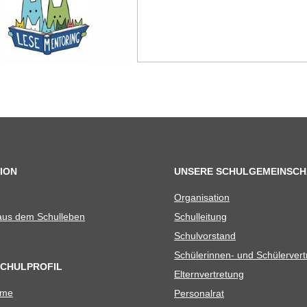
ION
UNSERE SCHULGEMEINSCH
Orga­ni­sa­tion
 aus dem Schulleben
Schul­lei­tung
Schul­vor­stand
Schü­le­rin­nen- und Schülerver
SCHULPROFIL
Eltern­ver­tre­tung
ame
Per­so­nal­rat