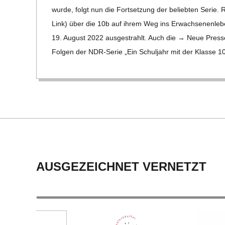
22
C
wurde, folgt nun die Fort­set­zung der belieb­ten Serie. Rege
Link) über die 10b auf ihrem Weg ins Erwach­se­nen­le­b
H
19. August 2022 aus­ge­strahlt. Auch die → Neue Presse (
Fol­gen der NDR-Serie „Ein Schul­jahr mit der Klasse 1
M
I
D
T
AUSGEZEICHNET VERNETZT
-
S