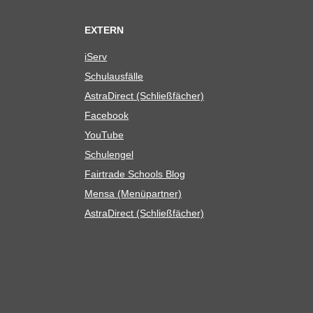
EXTERN
iServ
Schul­aus­fälle
Astra­Di­rect (Schließ­fä­cher)
Face­book
You­Tube
Schul­en­gel
Fair­trade Schools Blog
Mensa (Menü­part­ner)
Astra­Di­rect (Schließ­fä­cher)