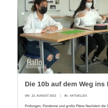
R
E
-
G
O
L
Die 10b auf dem Weg ins 
D
2022-
ON:
22. AUGUST 2022
IN:
AKTUELLES
S
08-
Prü­fun­gen, Pan­de­mie und große Pläne Nach­dem die 9b