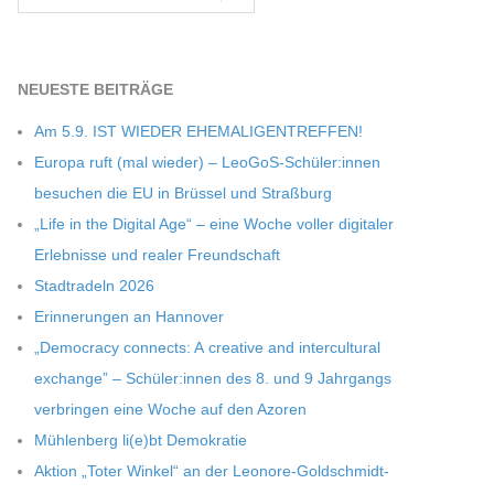
NEU­ESTE BEITRÄGE
Am 5.9. IST WIEDER EHEMALIGENTREFFEN!
Europa ruft (mal wie­der) – LeoGoS-Schüler:innen
besu­chen die EU in Brüs­sel und Straßburg
„Life in the Digi­tal Age“ – eine Woche vol­ler digi­ta­ler
Erleb­nisse und rea­ler Freundschaft
Stadt­ra­deln 2026
Erin­ne­run­gen an Hannover
„Demo­cracy con­nects: A crea­tive and inter­cul­tu­ral
exch­ange” – Schüler:innen des 8. und 9 Jahr­gangs
ver­brin­gen eine Woche auf den Azoren
Müh­len­berg li(e)bt Demokratie
Aktion „Toter Win­kel“ an der Leonore-Goldschmidt-