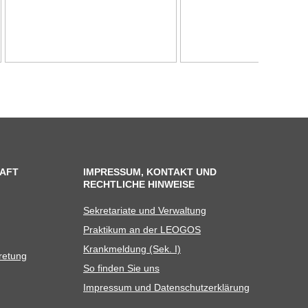
AFT
IMPRESSUM, KONTAKT UND
RECHTLICHE HINWEISE
Sekre­ta­riate und Verwaltung
Prak­ti­kum an der LEOGOS
Krank­mel­dung (Sek. I)
tretung
So fin­den Sie uns
Impres­sum und Datenschutzerklärung