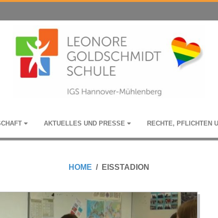
­SCHAFT
AKTU­EL­LES UND PRESSE
RECHTE, PFLICH­TEN 
HOME
EISSTADION