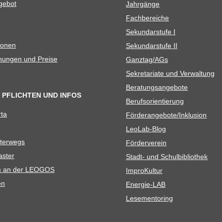
e­bot
Jahr­gänge
Fach­be­rei­che
Sekun­dar­stufe I
io­nen
Sekun­dar­stufe II
­nun­gen und Preise
Ganztag/​​AGs
Sekre­ta­riate und Verwaltung
Bera­tungs­an­ge­bote
 PFLICHTEN UND INFOS
Berufs­ori­en­tie­rung
rta
Förderangebote/​​Inklusion
Leo­Lab-Blog
ter­wegs
För­der­ver­ein
as­ter
Stadt- und Schulbibliothek
kum an der LEOGOS
Impro­Kul­tur
en
Ener­­gie-LAB
Lese­men­to­ring