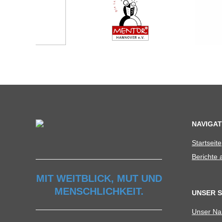
C
H
U
L
E
NAVIGAT
Start­seite
Berichte
MIT WEITBLICK, MUT UND
MENSCHLICHKEIT.
UNSER 
Unser N