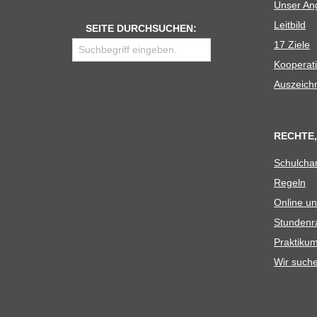
Unser Ang
Leit­bild
SEITE DURCHSUCHEN:
17 Ziele
Koope­ra­t
Aus­zeich
RECHTE,
Schul­cha
Regeln
Online un
Stun­den­r
Prak­ti­
Wir such