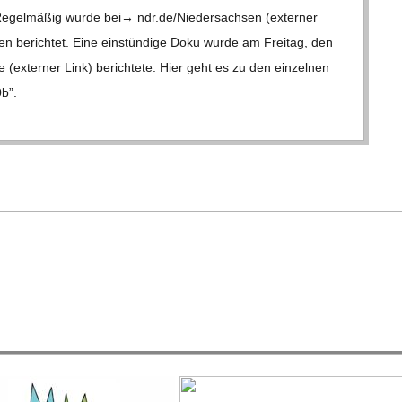
l­mä­ßig wurde bei→ ndr​.de/​N​i​e​d​e​r​s​a​c​h​sen (exter­ner
en berich­tet. Eine ein­stün­dige Doku wurde am Frei­tag, den
exter­ner Link) berich­tete. Hier geht es zu den ein­zel­nen
0b”.