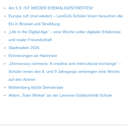
Am 5.9. IST WIEDER EHEMALIGENTREFFEN!
Europa ruft (mal wie­der) – LeoGoS-Schüler:innen besu­chen die
EU in Brüs­sel und Straßburg
„Life in the Digi­tal Age“ – eine Woche vol­ler digi­ta­ler Erleb­nisse
und rea­ler Freundschaft
Stadt­ra­deln 2026
Erin­ne­run­gen an Hannover
„Demo­cracy con­nects: A crea­tive and inter­cul­tu­ral exch­ange” –
Schüler:innen des 8. und 9 Jahr­gangs ver­brin­gen eine Woche
auf den Azoren
Müh­len­berg li(e)bt Demokratie
Aktion „Toter Win­kel“ an der Leonore-Goldschmidt-Schule