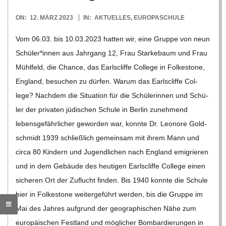
O
2023-
ON:
12. MÄRZ 2023
IN:
AKTUELLES
,
EUROPASCHULE
R
03-
Vom 06.03. bis 10.03.2023 hat­ten wir, eine Gruppe von neun
12
E
Schüler*innen aus Jahr­gang 12, Frau Star­ke­baum und Frau
Mühl­feld, die Chance, das Earls­cliffe Col­lege in Fol­kes­tone,
-
Eng­land, besu­chen zu dür­fen. Warum das Earls­cliffe Col­
lege? Nach­dem die Situa­tion für die Schü­le­rin­nen und Schü­
G
ler der pri­va­ten jüdi­schen Schule in Ber­lin zuneh­mend
lebens­ge­fähr­li­cher gewor­den war, konnte Dr. Leo­nore Gold­
O
schmidt 1939 schließ­lich gemein­sam mit ihrem Mann und
circa 80 Kin­dern und Jugend­li­chen nach Eng­land emi­grie­ren
L
und in dem Gebäude des heu­ti­gen Earls­cliffe Col­lege einen
siche­ren Ort der Zuflucht fin­den. Bis 1940 konnte die Schule
D
hier in Fol­kes­tone wei­ter­ge­führt wer­den, bis die Gruppe im
Mai des Jah­res auf­grund der geo­gra­phi­schen Nähe zum
S
euro­päi­schen Fest­land und mög­li­cher Bom­bar­die­run­gen in