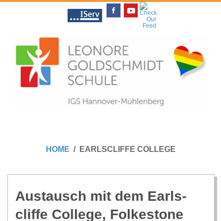
Skip
to
content
L
Primary
E
Navigation
HOME
EARLSCLIFFE COLLEGE
Menu
O
N
Aus­tausch mit dem Earls­
cliffe Col­lege, Folkestone