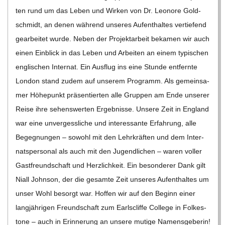
C
ten rund um das Leben und Wir­ken von Dr. Leo­nore Gold­
schmidt, an denen wäh­rend unse­res Auf­ent­hal­tes ver­tie­fend
H
gear­bei­tet wurde. Neben der Pro­jekt­ar­beit beka­men wir auch
einen Ein­blick in das Leben und Arbei­ten an einem typi­schen
U
eng­li­schen Inter­nat. Ein Aus­flug ins eine Stunde ent­fernte
Lon­don stand zudem auf unse­rem Pro­gramm. Als gemein­sa­
L
mer Höhe­punkt prä­sen­tier­ten alle Grup­pen am Ende unse­rer
Reise ihre sehens­wer­ten Ergeb­nisse. Unsere Zeit in Eng­land
E
war eine unver­gess­li­che und inter­es­sante Erfah­rung, alle
Begeg­nun­gen – sowohl mit den Lehr­kräf­ten und dem Inter­
nats­per­so­nal als auch mit den Jugend­li­chen – waren vol­ler
Gast­freund­schaft und Herz­lich­keit. Ein beson­de­rer Dank gilt
Niall John­son, der die gesamte Zeit unse­res Auf­ent­hal­tes um
unser Wohl besorgt war. Hof­fen wir auf den Beginn einer
lang­jäh­ri­gen Freund­schaft zum Earls­cliffe Col­lege in Fol­kes­
tone – auch in Erin­ne­rung an unsere mutige Namens­ge­be­rin!