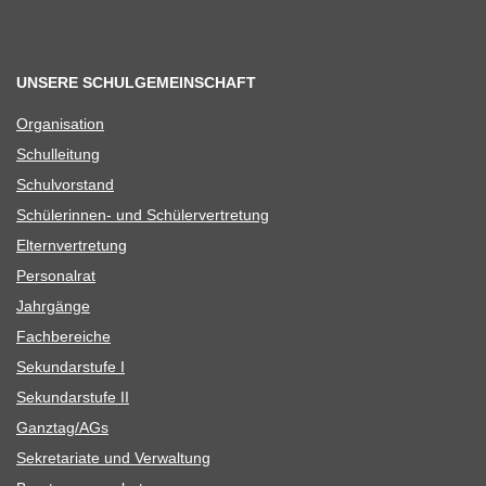
UNSERE SCHULGEMEINSCHAFT
Orga­ni­sa­tion
Schul­lei­tung
Schul­vor­stand
Schü­le­rin­nen- und Schülervertretung
Eltern­ver­tre­tung
Per­so­nal­rat
Jahr­gänge
Fach­be­rei­che
Sekun­dar­stufe I
Sekun­dar­stufe II
Ganztag/​​AGs
Sekre­ta­riate und Verwaltung