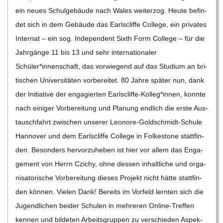
ein neues Schul­ge­bäude nach Wales wei­ter­zog. Heute befin­
C
det sich in dem Gebäude das Earls­cliffe Col­lege, ein pri­va­tes
Inter­nat – ein sog. Inde­pen­dent Sixth Form Col­lege – für die
H
Jahr­gänge 11 bis 13 und sehr inter­na­tio­na­ler
Schüler*innenschaft, das vor­wie­gend auf das Stu­dium an bri­
M
ti­schen Uni­ver­si­tä­ten vor­be­rei­tet. 80 Jahre spä­ter nun, dank
der Initia­tive der enga­gier­ten Earlscliffe-Kolleg*innen, konnte
I
nach eini­ger Vor­be­rei­tung und Pla­nung end­lich die erste Aus­
D
tausch­fahrt zwi­schen unse­rer Leo­­nore-Gol­d­­schmidt-Schule
Han­no­ver und dem Earls­cliffe Col­lege in Fol­kes­tone statt­fin­
T
den. Beson­ders her­vor­zu­he­ben ist hier vor allem das Enga­
ge­ment von Herrn Czichy, ohne des­sen inhalt­li­che und orga­
-
ni­sa­to­ri­sche Vor­be­rei­tung die­ses Pro­jekt nicht hätte statt­fin­
den kön­nen. Vie­len Dank! Bereits im Vor­feld lern­ten sich die
S
Jugend­li­chen bei­der Schu­len in meh­re­ren Online-Tre­f­­fen
ken­nen und bil­de­ten Arbeits­grup­pen zu ver­schie­den Aspek­