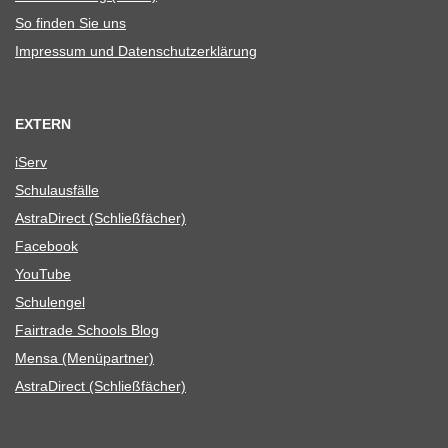
So fin­den Sie uns
Impres­sum und Datenschutzerklärung
EXTERN
iServ
Schul­aus­fälle
Astra­Di­rect (Schließ­fä­cher)
Face­book
You­Tube
Schul­en­gel
Fair­trade Schools Blog
Mensa (Menü­part­ner)
Astra­Di­rect (Schließ­fä­cher)