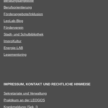
Bera­tungs­an­ge­bote
Berufs­ori­en­tie­rung
Förderangebote/​​Inklusion
Leo­Lab-Blog
För­der­ver­ein
Stadt- und Schulbibliothek
Impro­Kul­tur
Ener­­gie-LAB
Lese­men­to­ring
IMPRESSUM, KONTAKT UND RECHTLICHE HINWEISE
Sekre­ta­riate und Verwaltung
Prak­ti­kum an der LEOGOS
Krank­mel­dung (Sek. I)