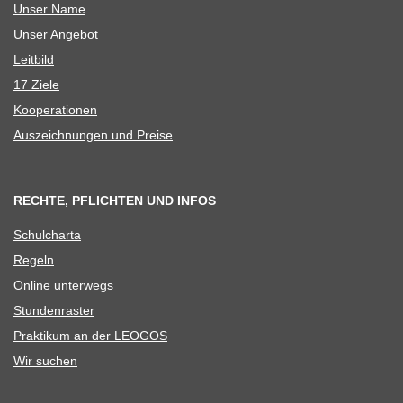
Unser Name
Unser Ange­bot
Leit­bild
17 Ziele
Koope­ra­tio­nen
Aus­zeich­nun­gen und Preise
RECHTE, PFLICHTEN UND INFOS
Schul­charta
Regeln
Online unter­wegs
Stun­den­ras­ter
Prak­ti­kum an der LEOGOS
Wir suchen