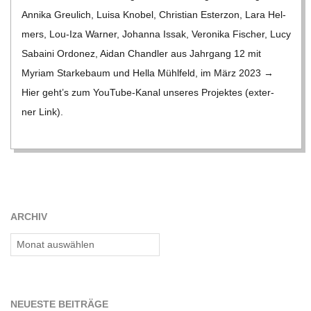
Annika Greu­lich, Luisa Kno­bel, Chris­tian Est­erzon, Lara Hel­
mers, Lou-Iza War­ner, Johanna Issak, Vero­nika Fischer, Lucy
Sabaini Ordo­nez, Aidan Chand­ler aus Jahr­gang 12 mit
Myriam Star­ke­baum und Hella Mühl­feld, im März 2023 →
Hier geht’s zum You­­Tube-Kanal unse­res Pro­jek­tes (exter­
ner Link).
ARCHIV
Archiv
NEU­ESTE BEITRÄGE