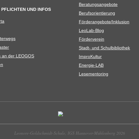
Bera­tungs­an­ge­bote
 PFLICHTEN UND INFOS
Berufs­ori­en­tie­rung
rta
Förderangebote/​​Inklusion
Leo­Lab-Blog
ter­wegs
För­der­ver­ein
as­ter
Stadt- und Schulbibliothek
kum an der LEOGOS
Impro­Kul­tur
en
Ener­­gie-LAB
Lese­men­to­ring
Leonore-Goldschmidt-Schule, IGS Hannover-Mühlenberg 2026