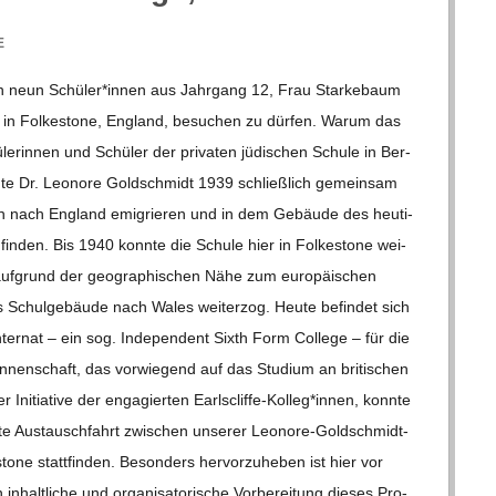
E
n neun Schüler*innen aus Jahr­gang 12, Frau Star­ke­baum
e in Fol­kes­tone, Eng­land, besu­chen zu dür­fen. Warum das
­le­rin­nen und Schü­ler der pri­va­ten jüdi­schen Schule in Ber­
nnte Dr. Leo­nore Gold­schmidt 1939 schließ­lich gemein­sam
n nach Eng­land emi­grie­ren und in dem Gebäude des heu­ti­
 fin­den. Bis 1940 konnte die Schule hier in Fol­kes­tone wei­
 auf­grund der geo­gra­phi­schen Nähe zum euro­päi­schen
es Schul­ge­bäude nach Wales wei­ter­zog. Heute befin­det sich
nter­nat – ein sog. Inde­pen­dent Sixth Form Col­lege – für die
*innenschaft, das vor­wie­gend auf das Stu­dium an bri­ti­schen
der Initia­tive der enga­gier­ten Earlscliffe-Kolleg*innen, konnte
te Aus­tausch­fahrt zwi­schen unse­rer Leo­­nore-Gol­d­­schmidt-
tone statt­fin­den. Beson­ders her­vor­zu­he­ben ist hier vor
t­li­che und orga­ni­sa­to­ri­sche Vor­be­rei­tung die­ses Pro­