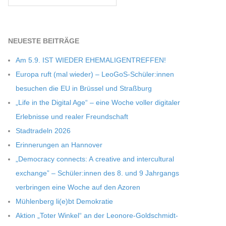
NEU­ESTE BEITRÄGE
Am 5.9. IST WIEDER EHEMALIGENTREFFEN!
Europa ruft (mal wie­der) – LeoGoS-Schüler:innen
besu­chen die EU in Brüs­sel und Straßburg
„Life in the Digi­tal Age“ – eine Woche vol­ler digi­ta­ler
Erleb­nisse und rea­ler Freundschaft
Stadt­ra­deln 2026
Erin­ne­run­gen an Hannover
„Demo­cracy con­nects: A crea­tive and inter­cul­tu­ral
exch­ange” – Schüler:innen des 8. und 9 Jahr­gangs
ver­brin­gen eine Woche auf den Azoren
Müh­len­berg li(e)bt Demokratie
Aktion „Toter Win­kel“ an der Leonore-Goldschmidt-