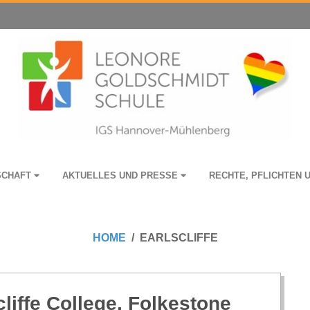
­SCHAFT
AKTU­EL­LES UND PRESSE
RECHTE, PFLICH­TEN 
HOME
EARLSCLIFFE
liffe Col­lege, Folkestone