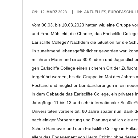
R
2023-
ON:
12. MÄRZ 2023
IN:
AKTUELLES
,
EUROPASCHUL
03-
Vom 06.03. bis 10.03.2023 hat­ten wir, eine Gruppe vo
E
12
und Frau Mühl­feld, die Chance, das Earls­cliffe Col­leg
-
Earls­cliffe Col­lege? Nach­dem die Situa­tion für die Schü
lin zuneh­mend lebens­ge­fähr­li­cher gewor­den war, ko
G
mit ihrem Mann und circa 80 Kin­dern und Jugend­li­che
gen Earls­cliffe Col­lege einen siche­ren Ort der Zuflucht
O
ter­ge­führt wer­den, bis die Gruppe im Mai des Jah­res
Fest­land und mög­li­cher Bom­bar­die­run­gen in ein neu
L
in dem Gebäude das Earls­cliffe Col­lege, ein pri­va­tes I
Jahr­gänge 11 bis 13 und sehr inter­na­tio­na­ler Schüler
D
Uni­ver­si­tä­ten vor­be­rei­tet. 80 Jahre spä­ter nun, dank 
nach eini­ger Vor­be­rei­tung und Pla­nung end­lich die ers
S
Schule Han­no­ver und dem Earls­cliffe Col­lege in Fol­kes­
allem das Enga­ge­ment von Herrn Czichy, ohne des­sen inhal