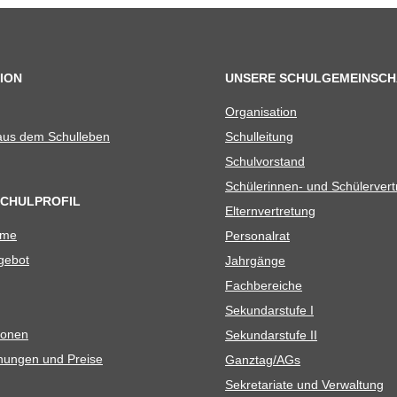
ION
UNSERE SCHULGEMEINSCH
Orga­ni­sa­tion
 aus dem Schulleben
Schul­lei­tung
Schul­vor­stand
Schü­le­rin­nen- und Schülerver
SCHULPROFIL
Eltern­ver­tre­tung
ame
Per­so­nal­rat
e­bot
Jahr­gänge
Fach­be­rei­che
Sekun­dar­stufe I
io­nen
Sekun­dar­stufe II
­nun­gen und Preise
Ganztag/​​AGs
Sekre­ta­riate und Verwaltung