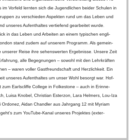
s im Vor­feld lern­ten sich die Jugend­li­chen bei­der Schu­len in
ts­grup­pen zu ver­schie­den Aspek­ten rund um das Leben und
unse­res Auf­ent­hal­tes ver­tie­fend gear­bei­tet wurde.
lick in das Leben und Arbei­ten an einem typi­schen eng­li­
te Lon­don stand zudem auf unse­rem Pro­gramm. Als gemein­
e unse­rer Reise ihre sehens­wer­ten Ergeb­nisse. Unsere Zeit
 Erfah­rung, alle Begeg­nun­gen – sowohl mit den Lehr­kräf­ten
hen – waren vol­ler Gast­freund­schaft und Herz­lich­keit. Ein
eit unse­res Auf­ent­hal­tes um unser Wohl besorgt war. Hof­
 zum Earls­cliffe Col­lege in Fol­kes­tone – auch in Erin­ne­
, Luisa Kno­bel, Chris­tian Est­erzon, Lara Hel­mers, Lou-Iza
i Ordo­nez, Aidan Chand­ler aus Jahr­gang 12 mit Myriam
eht’s zum You­­Tube-Kanal unse­res Pro­jek­tes (exter­