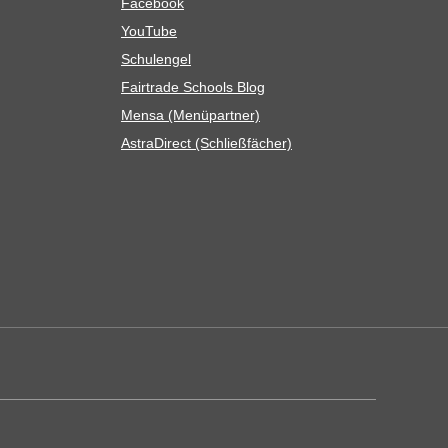
Face­book
You­Tube
Schul­en­gel
Fair­trade Schools Blog
Mensa (Menü­part­ner)
Astra­Di­rect (Schließ­fä­cher)