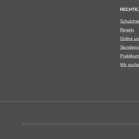
RECHTE,
Schul­cha
Regeln
Online un
Stun­den­r
Prak­ti­
Wir such