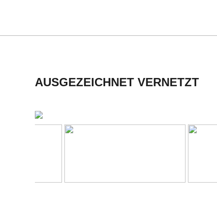
C
H
U
L
AUSGEZEICHNET VERNETZT
E