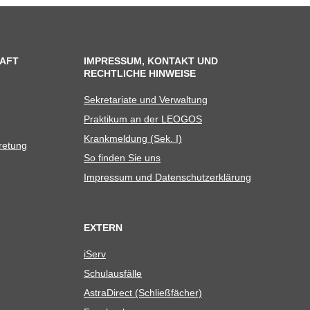
AFT
IMPRESSUM, KONTAKT UND
RECHTLICHE HINWEISE
Sekre­ta­riate und Verwaltung
Prak­ti­kum an der LEOGOS
Krank­mel­dung (Sek. I)
tretung
So fin­den Sie uns
Impres­sum und Datenschutzerklärung
EXTERN
iServ
Schul­aus­fälle
Astra­Di­rect (Schließ­fä­cher)