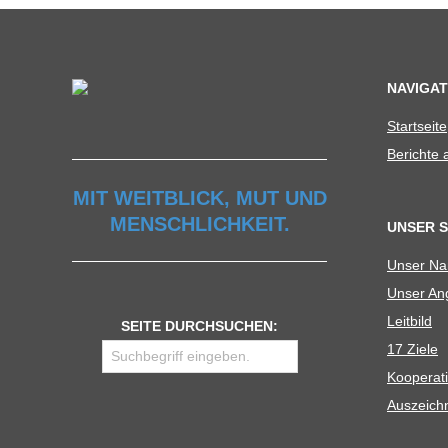
NAVIGAT
Start­seite
Berichte
MIT WEITBLICK, MUT UND
MENSCHLICHKEIT.
UNSER 
Unser N
Unser Ang
Leit­bild
SEITE DURCHSUCHEN:
17 Ziele
Koope­ra­t
Aus­zeich