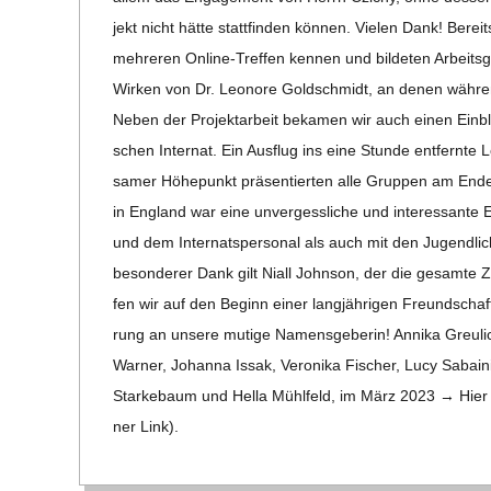
C
jekt nicht hätte statt­fin­den kön­nen. Vie­len Dank! Bereit
meh­re­ren Online-Tre­f­­fen ken­nen und bil­de­ten Arbei
H
Wir­ken von Dr. Leo­nore Gold­schmidt, an denen wäh­rend 
Neben der Pro­jekt­ar­beit beka­men wir auch einen Ein­b
M
schen Inter­nat. Ein Aus­flug ins eine Stunde ent­fern
sa­mer Höhe­punkt prä­sen­tier­ten alle Grup­pen am End
I
in Eng­land war eine unver­gess­li­che und inter­es­sante
und dem Inter­nats­per­so­nal als auch mit den Jugend­li­c
D
beson­de­rer Dank gilt Niall John­son, der die gesamte Z
fen wir auf den Beginn einer lang­jäh­ri­gen Freund­schaft
T
rung an unsere mutige Namens­ge­be­rin! Annika Greu­lich
War­ner, Johanna Issak, Vero­nika Fischer, Lucy Sabain
-
Star­ke­baum und Hella Mühl­feld, im März 2023 → Hier g
ner Link).
S