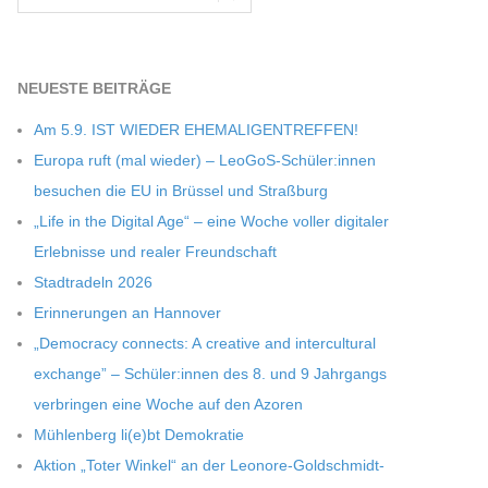
NEU­ESTE BEITRÄGE
Am 5.9. IST WIEDER EHEMALIGENTREFFEN!
Europa ruft (mal wie­der) – LeoGoS-Schüler:innen
besu­chen die EU in Brüs­sel und Straßburg
„Life in the Digi­tal Age“ – eine Woche vol­ler digi­ta­ler
Erleb­nisse und rea­ler Freundschaft
Stadt­ra­deln 2026
Erin­ne­run­gen an Hannover
„Demo­cracy con­nects: A crea­tive and inter­cul­tu­ral
exch­ange” – Schüler:innen des 8. und 9 Jahr­gangs
ver­brin­gen eine Woche auf den Azoren
Müh­len­berg li(e)bt Demokratie
Aktion „Toter Win­kel“ an der Leonore-Goldschmidt-