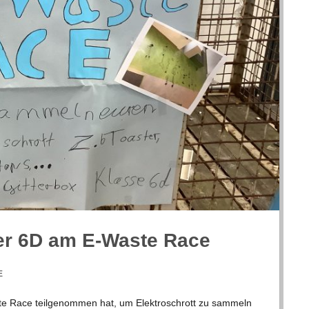
 der 6D am E‑Waste Race
E
e Race teil­ge­nom­men hat, um Elek­tro­schrott zu sam­meln