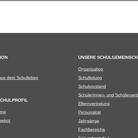
ION
UNSERE SCHULGEMEINSCH
Orga­ni­sa­tion
 aus dem Schulleben
Schul­lei­tung
Schul­vor­stand
Schü­le­rin­nen- und Schülerver
SCHULPROFIL
Eltern­ver­tre­tung
ame
Per­so­nal­rat
e­bot
Jahr­gänge
Fach­be­rei­che
Sekun­dar­stufe I