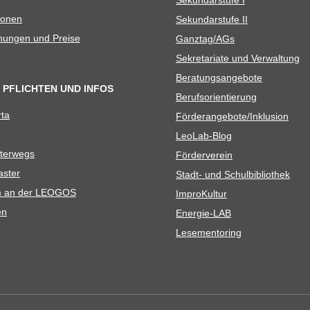
io­nen
Sekun­dar­stufe II
­nun­gen und Preise
Ganztag/​​AGs
Sekre­ta­riate und Verwaltung
Bera­tungs­an­ge­bote
 PFLICHTEN UND INFOS
Berufs­ori­en­tie­rung
rta
Förderangebote/​​Inklusion
Leo­Lab-Blog
ter­wegs
För­der­ver­ein
as­ter
Stadt- und Schulbibliothek
kum an der LEOGOS
Impro­Kul­tur
en
Ener­­gie-LAB
Lese­men­to­ring