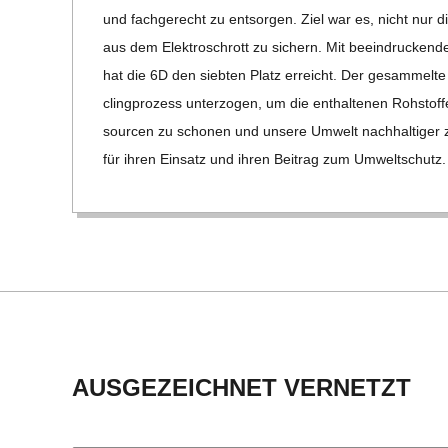
15
C
und fach­ge­recht zu ent­sor­gen. Ziel war es, nicht nur 
aus dem Elek­tro­schrott zu sichern. Mit beein­dru­cken
H
hat die 6D den sieb­ten Platz erreicht. Der gesam­melte
cling­pro­zess unter­zo­gen, um die ent­hal­te­nen Roh­stof
M
sour­cen zu scho­nen und unsere Umwelt nach­hal­ti­ger z
für ihren Ein­satz und ihren Bei­trag zum Umwelt­schut
I
D
T
-
AUSGEZEICHNET VERNETZT
S