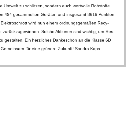
die Umwelt zu schüt­zen, son­dern auch wert­volle Roh­stoffe
­den 494 gesam­mel­ten Gerä­ten und ins­ge­samt 8616 Punk­ten
 Elek­tro­schrott wird nun einem ord­nungs­ge­mä­ßen Recy­
fe zurück­zu­ge­win­nen. Sol­che Aktio­nen sind wich­tig, um Res­
u gestal­ten. Ein herz­li­ches Dan­ke­schön an die Klasse 6D
z. Gemein­sam für eine grü­nere Zukunft! San­dra Kaps