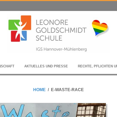
N­SCHAFT
AKTU­EL­LES UND PRESSE
RECHTE, PFLICH­TEN U
HOME
E-WASTE-RACE