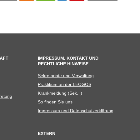
AFT
IMPRESSUM, KONTAKT UND
RECHTLICHE HINWEISE
Sekre­ta­riate und Verwaltung
Prak­ti­kum an der LEOGOS
Krank­mel­dung (Sek. I)
tretung
So fin­den Sie uns
Impres­sum und Datenschutzerklärung
EXTERN