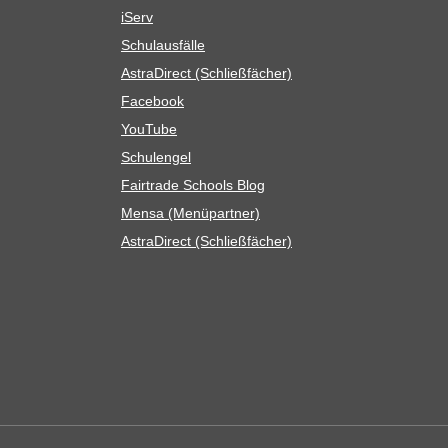
iServ
Schul­aus­fälle
Astra­Di­rect (Schließ­fä­cher)
Face­book
You­Tube
Schul­en­gel
Fair­trade Schools Blog
Mensa (Menü­part­ner)
Astra­Di­rect (Schließ­fä­cher)