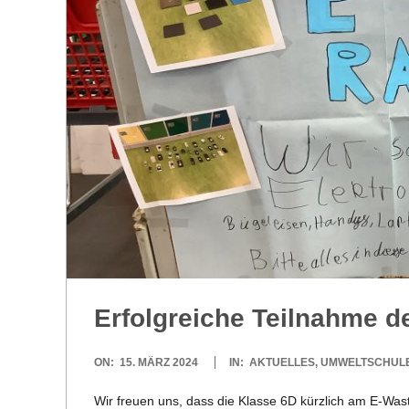
R
E
-
G
O
L
Erfolg­rei­che Teil­nahme
D
2024-
ON:
15. MÄRZ 2024
IN:
AKTUELLES
,
UMWELTSCHUL
S
03-
Wir freuen uns, dass die Klasse 6D kürz­lich am E‑Wast