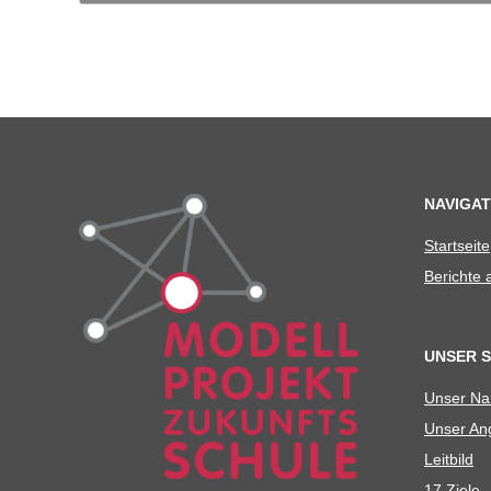
C
H
U
L
NAVIGAT
E
Start­seite
Berichte
UNSER 
Unser N
Unser Ang
Leit­bild
17 Ziele