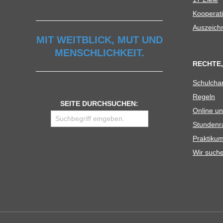
Koope­ra­t
Aus­zeich
MIT WEITBLICK, MUT UND
MENSCHLICHKEIT.
RECHTE,
Schul­cha
Regeln
SEITE DURCHSUCHEN:
Online un
Stun­den­r
Prak­ti­
Wir such