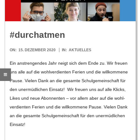
R
E
#durch­at­men
-
2020-
ON:
15. DEZEMBER 2020
IN:
AKTUELLES
12-
G
Ein anstren­gen­des Jahr neigt sich dem Ende zu. Wir freuen
15
uns alle auf die wohl­ver­dien­ten Ferien und die will­kom­mene
O
Pause. Vie­len Dank an die gesamte Schul­ge­mein­schaft für
den uner­müd­li­chen Ein­satz! Wir freuen uns auf alle Klicks,
L
Likes und neue Abon­nen­ten – vor allem aber auf die wohl­
ver­dien­ten Ferien und die will­kom­mene Pause. Vie­len Dank
D
an die gesamte Schul­ge­mein­schaft für den uner­müd­li­chen
Ein­satz!
S