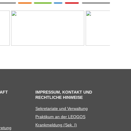
AFT
IMPRESSUM, KONTAKT UND
RECHTLICHE HINWEISE
Sekre­ta­riate und Verwaltung
Prak­ti­kum an der LEOGOS
Krank­mel­dung (Sek. I)
tretung