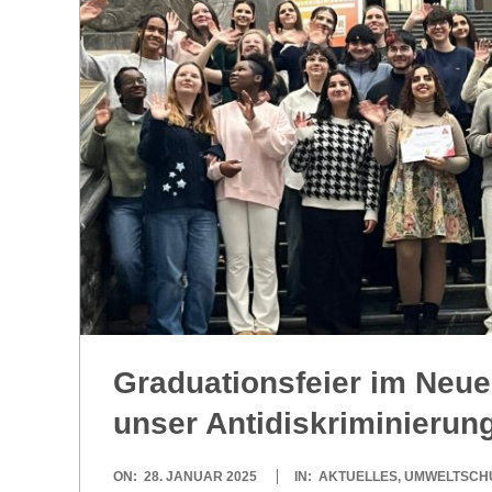
R
E
-
G
O
L
Gra­dua­ti­ons­feier im Neuen
D
unser Antidiskriminieru
S
2025-
ON:
28. JANUAR 2025
IN:
AKTUELLES
,
UMWELTSCH