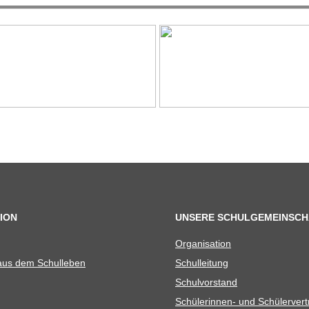
ION
UNSERE SCHULGEMEINSCH
Orga­ni­sa­tion
 aus dem Schulleben
Schul­lei­tung
Schul­vor­stand
Schü­le­rin­nen- und Schülerver