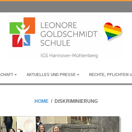
­SCHAFT
AKTU­EL­LES UND PRESSE
RECHTE, PFLICH­TEN 
HOME
DISKRIMINIERUNG