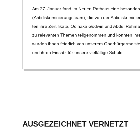
01-
C
Am 27. Januar fand im Neuen Rat­haus eine beson­dere G
28
(Anti­dis­kri­mi­nie­rungs­team), die von der Anti­dis­kri­mi­n
H
ten ihre Zer­ti­fi­kate. Odi­naka God­win und Abdul Reh
zu rele­van­ten The­men teil­ge­nom­men und konn­ten ihre A
M
wur­den ihnen fei­er­lich von unse­rem Ober­bür­ger­meis­t
und ihren Ein­satz für unsere viel­fäl­tige Schule.
I
D
T
-
S
AUSGEZEICHNET VERNETZT