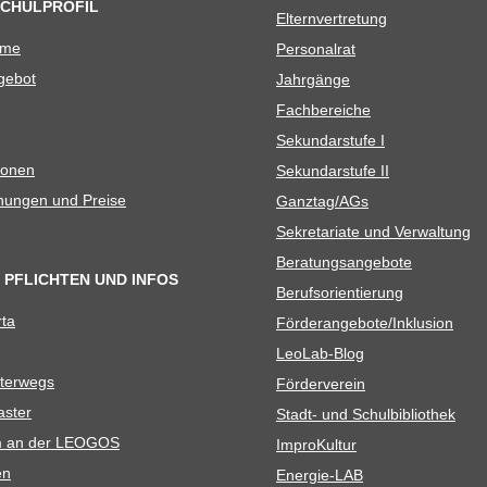
SCHULPROFIL
Eltern­ver­tre­tung
ame
Per­so­nal­rat
e­bot
Jahr­gänge
Fach­be­rei­che
Sekun­dar­stufe I
io­nen
Sekun­dar­stufe II
­nun­gen und Preise
Ganztag/​​AGs
Sekre­ta­riate und Verwaltung
Bera­tungs­an­ge­bote
 PFLICHTEN UND INFOS
Berufs­ori­en­tie­rung
rta
Förderangebote/​​Inklusion
Leo­Lab-Blog
ter­wegs
För­der­ver­ein
as­ter
Stadt- und Schulbibliothek
kum an der LEOGOS
Impro­Kul­tur
en
Ener­­gie-LAB