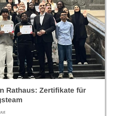
 Rat­haus: Zer­ti­fi­kate für
ngsteam
ULE