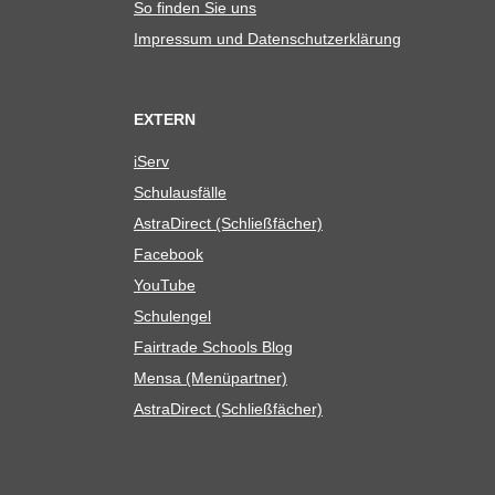
So fin­den Sie uns
Impres­sum und Datenschutzerklärung
EXTERN
iServ
Schul­aus­fälle
Astra­Di­rect (Schließ­fä­cher)
Face­book
You­Tube
Schul­en­gel
Fair­trade Schools Blog
Mensa (Menü­part­ner)
Astra­Di­rect (Schließ­fä­cher)