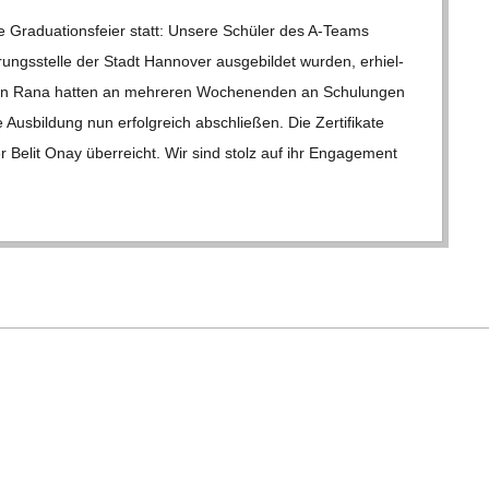
ra­dua­ti­ons­feier statt: Unsere Schü­ler des A‑Teams
ie­rungs­stelle der Stadt Han­no­ver aus­ge­bil­det wur­den, erhiel­
­man Rana hat­ten an meh­re­ren Wochen­en­den an Schu­lun­gen
us­bil­dung nun erfolg­reich abschlie­ßen. Die Zer­ti­fi­kate
er Belit Onay über­reicht. Wir sind stolz auf ihr Enga­ge­ment