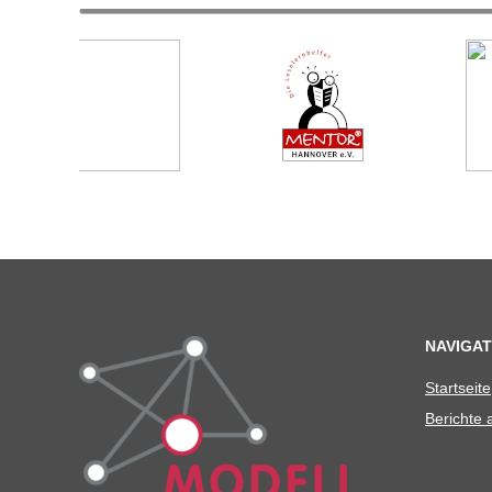
C
H
U
L
E
NAVIGAT
Start­seite
Berichte