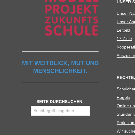
UNSER 
Unser N
Unser Ang
Leit­bild
17 Ziele
Koope­ra­t
Aus­zeich
MIT WEITBLICK, MUT UND
MENSCHLICHKEIT.
RECHTE,
Schul­cha
Regeln
SEITE DURCHSUCHEN:
Online un
Stun­den­r
Prak­ti­
Wir such