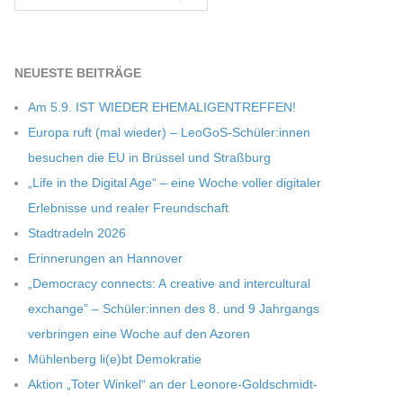
NEU­ESTE BEITRÄGE
Am 5.9. IST WIEDER EHEMALIGENTREFFEN!
Europa ruft (mal wie­der) – LeoGoS-Schüler:innen
besu­chen die EU in Brüs­sel und Straßburg
„Life in the Digi­tal Age“ – eine Woche vol­ler digi­ta­ler
Erleb­nisse und rea­ler Freundschaft
Stadt­ra­deln 2026
Erin­ne­run­gen an Hannover
„Demo­cracy con­nects: A crea­tive and inter­cul­tu­ral
exch­ange” – Schüler:innen des 8. und 9 Jahr­gangs
ver­brin­gen eine Woche auf den Azoren
Müh­len­berg li(e)bt Demokratie
Aktion „Toter Win­kel“ an der Leonore-Goldschmidt-