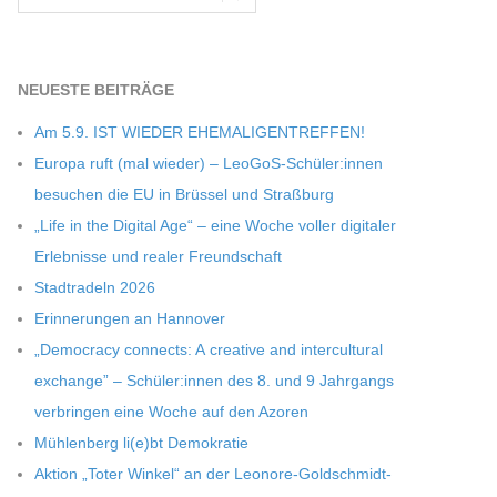
NEU­ESTE BEITRÄGE
Am 5.9. IST WIEDER EHEMALIGENTREFFEN!
Europa ruft (mal wie­der) – LeoGoS-Schüler:innen
besu­chen die EU in Brüs­sel und Straßburg
„Life in the Digi­tal Age“ – eine Woche vol­ler digi­ta­ler
Erleb­nisse und rea­ler Freundschaft
Stadt­ra­deln 2026
Erin­ne­run­gen an Hannover
„Demo­cracy con­nects: A crea­tive and inter­cul­tu­ral
exch­ange” – Schüler:innen des 8. und 9 Jahr­gangs
ver­brin­gen eine Woche auf den Azoren
Müh­len­berg li(e)bt Demokratie
Aktion „Toter Win­kel“ an der Leonore-Goldschmidt-