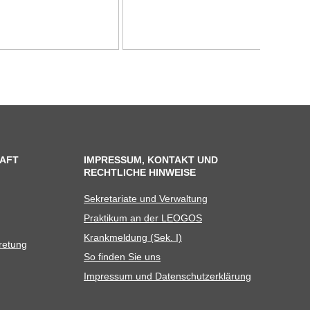
AFT
IMPRESSUM, KONTAKT UND
RECHTLICHE HINWEISE
Sekre­ta­riate und Verwaltung
Prak­ti­kum an der LEOGOS
Krank­mel­dung (Sek. I)
tretung
So fin­den Sie uns
Impres­sum und Datenschutzerklärung