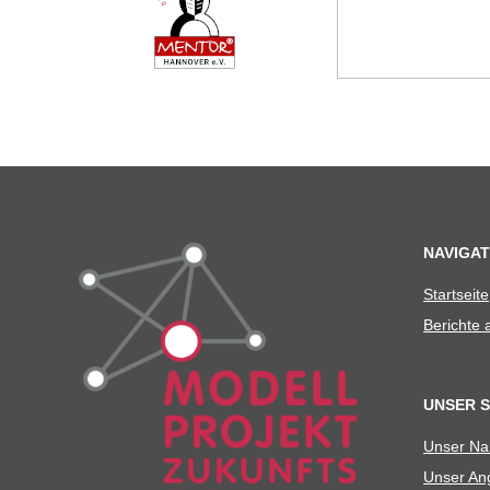
C
H
U
L
E
NAVIGAT
Start­seite
Berichte
UNSER 
Unser N
Unser Ang