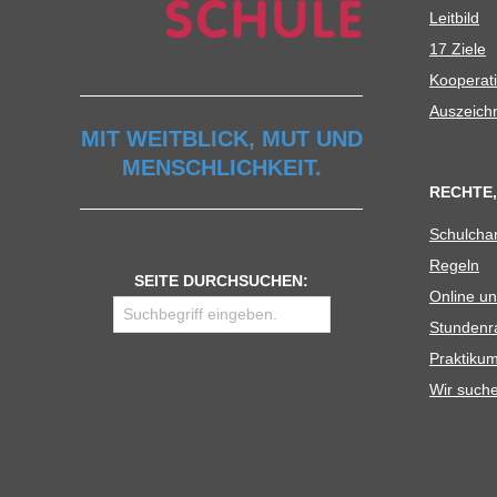
Leit­bild
17 Ziele
Koope­ra­t
Aus­zeich
MIT WEITBLICK, MUT UND
MENSCHLICHKEIT.
RECHTE,
Schul­cha
Regeln
SEITE DURCHSUCHEN:
Online un
Stun­den­r
Prak­ti­
Wir such