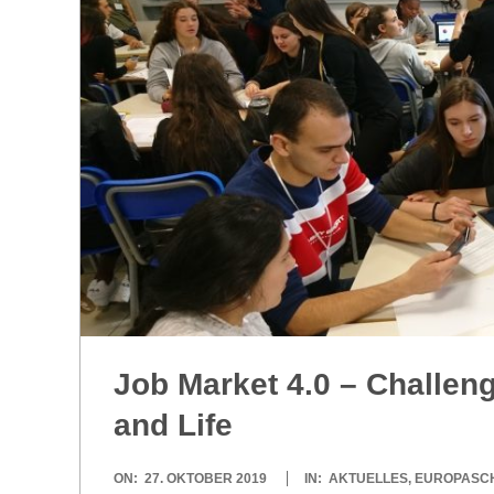
R
E
-
G
O
L
Job Mar­ket 4.0 – Chal­le
D
and Life
S
2019-
ON:
27. OKTOBER 2019
IN:
AKTUELLES
,
EUROPASC