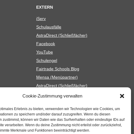
EXTERN
iServ
Schul­aus­fälle
Astra­Di­rect (Schließ­fä­cher)
Face­book
You­Tube
Schul­en­gel
Fair­trade Schools Blog
Mensa (Menü­part­ner)
Astra­Di­rect (Schließ­fä­cher)
Cookie-Zustimmung verwalten
ptimales Erlebnis zu bieten, verwenden wir Technologien wie Cookies, um
mationen zu speichern und/oder darauf zuzugreifen. Wenn du diesen
 zustimmst, können wir Daten wie das Surfverhalten oder eindeutige IDs auf
te verarbeiten. Wenn du deine Zustimmung nicht erteilst oder zurückziehst,
immte Merkmale und Funktionen beeinträchtigt werden.