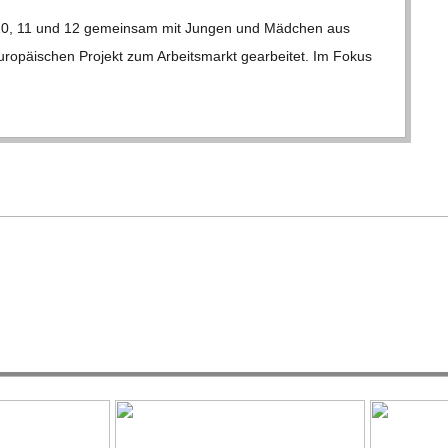
10, 11 und 12 gemein­sam mit Jun­gen und Mäd­chen aus
euro­päi­schen Pro­jekt zum Arbeits­markt gear­bei­tet. Im Fokus