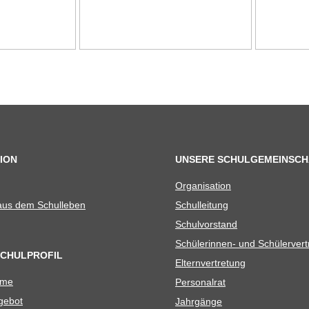
ION
UNSERE SCHULGEMEINSCH
Orga­ni­sa­tion
 aus dem Schulleben
Schul­lei­tung
Schul­vor­stand
Schü­le­rin­nen- und Schülerver
SCHULPROFIL
Eltern­ver­tre­tung
ame
Per­so­nal­rat
e­bot
Jahr­gänge