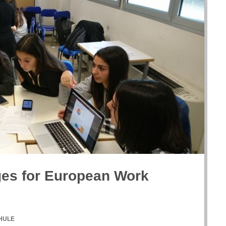
nges for Euro­pean Work
HULE