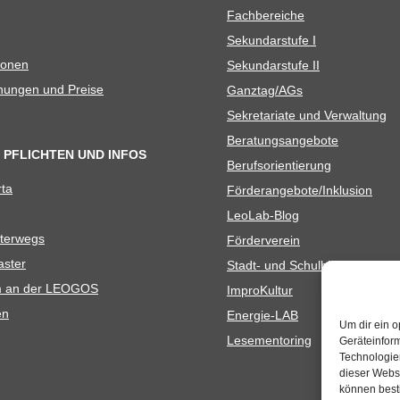
Fach­be­rei­che
Sekun­dar­stufe I
io­nen
Sekun­dar­stufe II
­nun­gen und Preise
Ganztag/​​AGs
Sekre­ta­riate und Verwaltung
Bera­tungs­an­ge­bote
 PFLICHTEN UND INFOS
Berufs­ori­en­tie­rung
rta
Förderangebote/​​Inklusion
Leo­Lab-Blog
ter­wegs
För­der­ver­ein
as­ter
Stadt- und Schulbibliothek
kum an der LEOGOS
Impro­Kul­tur
en
Ener­­gie-LAB
Um dir ein o
Lese­men­to­ring
Geräteinfor
Technologien
dieser Websi
können best