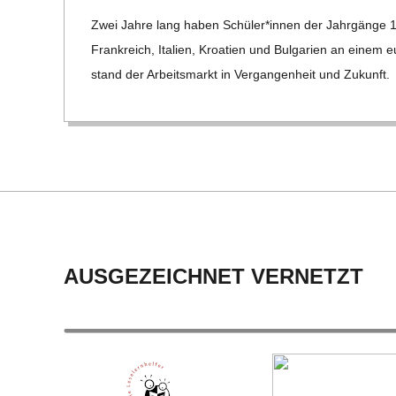
10-
C
Zwei Jahre lang haben Schüler*innen der Jahr­gänge 
27
Frank­reich, Ita­lien, Kroa­tien und Bul­ga­rien an einem 
H
stand der Arbeits­markt in Ver­gan­gen­heit und Zukunft.
M
I
D
T
AUSGEZEICHNET VERNETZT
-
S