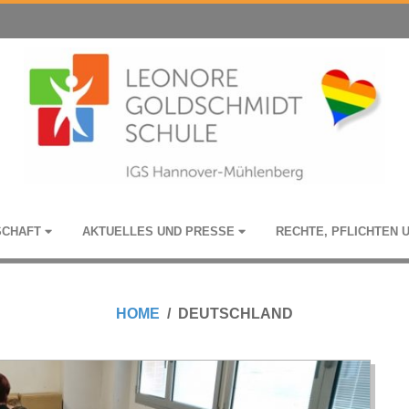
­SCHAFT
AKTU­EL­LES UND PRESSE
RECHTE, PFLICH­TEN 
HOME
DEUTSCHLAND