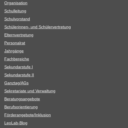
Orga­ni­sa­tion
Schul­lei­tung
Schul­vor­stand
Schü­le­rin­nen- und Schülervertretung
Eltern­ver­tre­tung
Per­so­nal­rat
Jahr­gänge
Fach­be­rei­che
Sekun­dar­stufe I
Sekun­dar­stufe II
Ganztag/​​AGs
Sekre­ta­riate und Verwaltung
Bera­tungs­an­ge­bote
Berufs­ori­en­tie­rung
Förderangebote/​​Inklusion
Leo­Lab-Blog