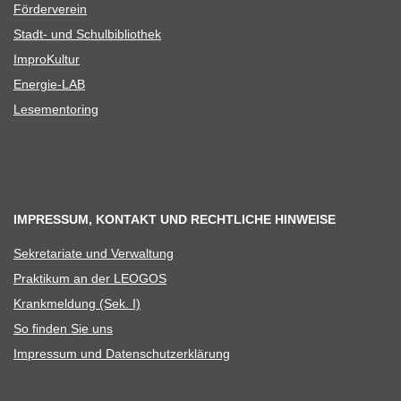
För­der­ver­ein
Stadt- und Schulbibliothek
Impro­Kul­tur
Ener­­gie-LAB
Lese­men­to­ring
IMPRESSUM, KONTAKT UND RECHTLICHE HINWEISE
Sekre­ta­riate und Verwaltung
Prak­ti­kum an der LEOGOS
Krank­mel­dung (Sek. I)
So fin­den Sie uns
Impres­sum und Datenschutzerklärung