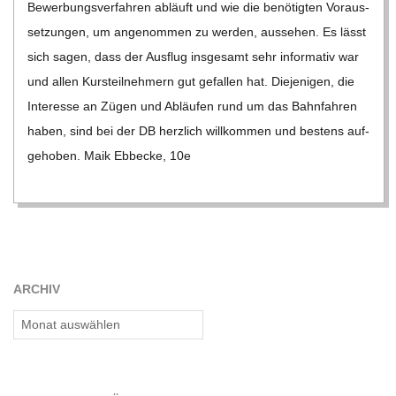
C
Bewer­bungs­ver­fah­ren abläuft und wie die benö­tig­ten Vor­aus­
set­zun­gen, um ange­nom­men zu wer­den, aus­se­hen. Es lässt
H
sich sagen, dass der Aus­flug ins­ge­samt sehr infor­ma­tiv war
und allen Kurs­teil­neh­mern gut gefal­len hat. Die­je­ni­gen, die
U
Inter­esse an Zügen und Abläu­fen rund um das Bahn­fah­ren
haben, sind bei der DB herz­lich will­kom­men und bes­tens auf­
L
ge­ho­ben. Maik Ebb­ecke, 10e
E
ARCHIV
Archiv