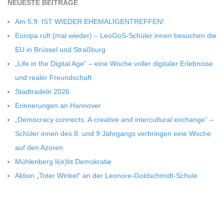
NEU­ESTE BEITRÄGE
Am 5.9. IST WIEDER EHEMALIGENTREFFEN!
Europa ruft (mal wie­der) – LeoGoS-Schüler:innen besu­chen die
EU in Brüs­sel und Straßburg
„Life in the Digi­tal Age“ – eine Woche vol­ler digi­ta­ler Erleb­nisse
und rea­ler Freundschaft
Stadt­ra­deln 2026
Erin­ne­run­gen an Hannover
„Demo­cracy con­nects: A crea­tive and inter­cul­tu­ral exch­ange” –
Schüler:innen des 8. und 9 Jahr­gangs ver­brin­gen eine Woche
auf den Azoren
Müh­len­berg li(e)bt Demokratie
Aktion „Toter Win­kel“ an der Leonore-Goldschmidt-Schule