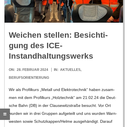
R
E
Wei­chen stel­len: Besich­ti­
-
gung des ICE-
G
Instandhaltungswerks
O
2024-
ON:
28. FEBRUAR 2024
IN:
AKTUELLES
,
02-
BERUFSORIENTIERUNG
L
28
Wir als Pro­fil­kurs „Metall und Elek­tro­tech­nik“ haben zusam­
men mit dem Pro­fil­kurs „Holz­tech­nik“ am 21.02.24 die Deut­
D
sche Bahn (DB) in der Clau­se­witz­straße besucht. Vor Ort
wur­den wir in drei Grup­pen auf­ge­teilt und uns wur­den Warn­
S
wes­ten sowie Schutzkappen/​​Helme aus­ge­hän­digt. Dar­auf