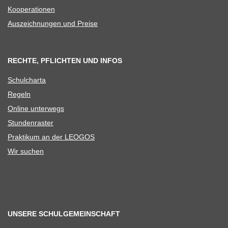
Koope­ra­tio­nen
Aus­zeich­nun­gen und Preise
RECHTE, PFLICHTEN UND INFOS
Schul­charta
Regeln
Online unter­wegs
Stun­den­ras­ter
Prak­ti­kum an der LEOGOS
Wir suchen
UNSERE SCHULGEMEINSCHAFT