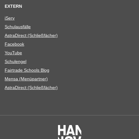
EXTERN
iServ
Schul­aus­fälle
Astra­Di­rect (Schließ­fä­cher)
Face­book
You­Tube
Schul­en­gel
Fair­trade Schools Blog
Mensa (Menü­part­ner)
Astra­Di­rect (Schließ­fä­cher)