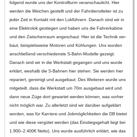
fol­gend wurde uns der Kon­troll­turm ver­an­schau­licht. Hier
C
wer­den die Wei­chen gestellt und der Fahr­dienst­lei­ter ist zu
jeder Zeit in Kon­takt mit den Lok­füh­rern. Danach sind wir in
H
eine Elek­tro­lok gestie­gen und haben uns die Fah­rer­ka­bine
M
und den Zwi­schen­raum ange­schaut. Hier ist die Tech­nik ver­
baut, bei­spiels­weise Moto­ren und Küh­lun­gen. Uns wur­den
I
anschlie­ßend ver­schie­denste S‑Bahn-Modelle gezeigt.
Danach sind wir in die Werk­statt gegan­gen und uns wurde
D
erklärt, wes­halb die S‑Bahnen hier ste­hen. Sie wer­den hier
repa­riert, gerei­nigt und aus­ge­baut. Des Wei­te­ren wurde uns
T
mit­ge­teilt, dass die Werk­statt um 70m aus­ge­baut wird und
dann neue Züge dort gewar­tet wer­den kön­nen, was vor­her
-
nicht mög­lich war. Zu aller­letzt sind wir dar­über auf­ge­klärt
wor­den, was für Kar­riere-und Job­mög­lich­kei­ten die DB bie­tet
S
und wie diese ver­gü­tet wer­den (das Ein­stiegs­ge­halt liegt bei
1.900–2.400€ Netto). Uns wurde aus­führ­lich erklärt, wie das