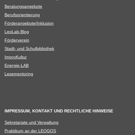
Bera­tungs­an­ge­bote
Berufs­ori­en­tie­rung
Förderangebote/​​Inklusion
Leo­Lab-Blog
För­der­ver­ein
Stadt- und Schulbibliothek
Impro­Kul­tur
Ener­­gie-LAB
Lese­men­to­ring
IMPRESSUM, KONTAKT UND RECHTLICHE HINWEISE
Sekre­ta­riate und Verwaltung
Prak­ti­kum an der LEOGOS