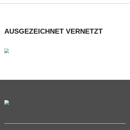
C
H
AUSGEZEICHNET VERNETZT
U
L
E