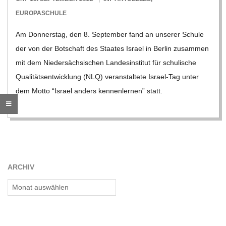
O
09-
EUROPASCHULE
R
18
Am Don­ners­tag, den 8. Sep­tem­ber fand an unse­rer Schule
der von der Bot­schaft des Staa­tes Israel in Ber­lin zusam­men
E
mit dem Nie­der­säch­si­schen Lan­des­in­sti­tut für schu­li­sche
Qua­li­täts­ent­wick­lung (NLQ) ver­an­stal­tete Israel-Tag unter
-
dem Motto “Israel anders ken­nen­ler­nen” statt.
G
O
L
ARCHIV
Archiv
D
S