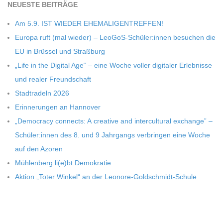
NEU­ESTE BEITRÄGE
C
Am 5.9. IST WIEDER EHEMALIGENTREFFEN!
Europa ruft (mal wie­der) – LeoGoS-Schüler:innen besu­chen die
H
EU in Brüs­sel und Straßburg
„Life in the Digi­tal Age“ – eine Woche vol­ler digi­ta­ler Erleb­nisse
M
und rea­ler Freundschaft
Stadt­ra­deln 2026
I
Erin­ne­run­gen an Hannover
„Demo­cracy con­nects: A crea­tive and inter­cul­tu­ral exch­ange” –
D
Schüler:innen des 8. und 9 Jahr­gangs ver­brin­gen eine Woche
T
auf den Azoren
Müh­len­berg li(e)bt Demokratie
-
Aktion „Toter Win­kel“ an der Leonore-Goldschmidt-Schule
S