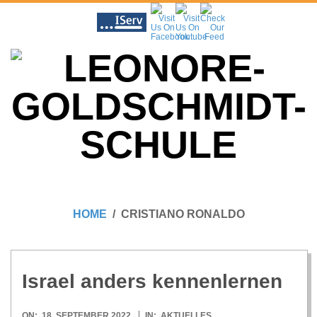
Skip
to
content
L
Primary
E
Navigation
HOME
CRISTIANO RONALDO
Menu
O
N
Israel anders kennenlernen
2022-
ON:
18. SEPTEMBER 2022
IN:
AKTUELLES
,