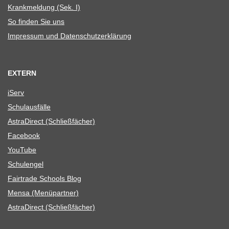
Krank­mel­dung (Sek. I)
So fin­den Sie uns
Impres­sum und Datenschutzerklärung
EXTERN
iServ
Schul­aus­fälle
Astra­Di­rect (Schließ­fä­cher)
Face­book
You­Tube
Schul­en­gel
Fair­trade Schools Blog
Mensa (Menü­part­ner)
Astra­Di­rect (Schließ­fä­cher)