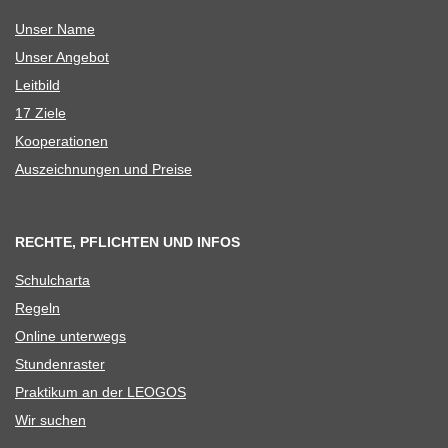
Unser Name
Unser Ange­bot
Leit­bild
17 Ziele
Koope­ra­tio­nen
Aus­zeich­nun­gen und Preise
RECHTE, PFLICHTEN UND INFOS
Schul­charta
Regeln
Online unter­wegs
Stun­den­ras­ter
Prak­ti­kum an der LEOGOS
Wir suchen