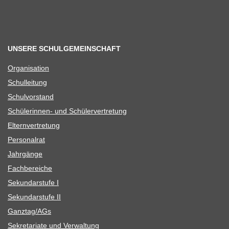
UNSERE SCHULGEMEINSCHAFT
Orga­ni­sa­tion
Schul­lei­tung
Schul­vor­stand
Schü­le­rin­nen- und Schülervertretung
Eltern­ver­tre­tung
Per­so­nal­rat
Jahr­gänge
Fach­be­rei­che
Sekun­dar­stufe I
Sekun­dar­stufe II
Ganztag/​​AGs
Sekre­ta­riate und Verwaltung