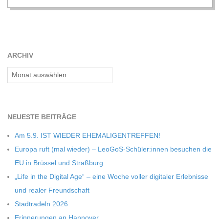
C
H
ARCHIV
M
Archiv
I
D
NEU­ESTE BEITRÄGE
Am 5.9. IST WIEDER EHEMALIGENTREFFEN!
T
Europa ruft (mal wie­der) – LeoGoS-Schüler:innen besu­chen die
EU in Brüs­sel und Straßburg
-
„Life in the Digi­tal Age“ – eine Woche vol­ler digi­ta­ler Erleb­nisse
und rea­ler Freundschaft
S
Stadt­ra­deln 2026
Erin­ne­run­gen an Hannover