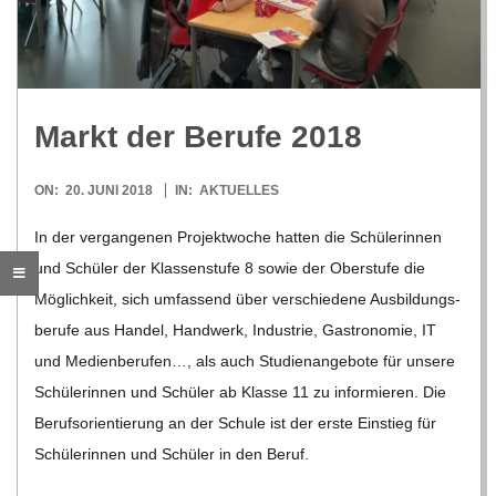
R
E
Markt der Berufe 2018
-
2018-
ON:
20. JUNI 2018
IN:
AKTUELLES
G
06-
In der ver­gan­ge­nen Pro­jekt­wo­che hat­ten die Schü­le­rin­nen
20
und Schü­ler der Klas­sen­stufe 8 sowie der Ober­stufe die
O
Mög­lich­keit, sich umfas­send über ver­schie­dene Aus­bil­dungs­
L
be­rufe aus Han­del, Hand­werk, Indus­trie, Gas­tro­no­mie, IT
und Medi­en­be­ru­fen…, als auch Stu­di­en­an­ge­bote für unsere
D
Schü­le­rin­nen und Schü­ler ab Klasse 11 zu infor­mie­ren. Die
Berufs­ori­en­tie­rung an der Schule ist der erste Ein­stieg für
S
Schü­le­rin­nen und Schü­ler in den Beruf.