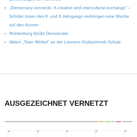
C
„Demo­cracy con­nects: A crea­tive and inter­cul­tu­ral exch­ange” –
H
Schüler:innen des 8. und 9 Jahr­gangs ver­brin­gen eine Woche
auf den Azoren
U
Müh­len­berg li(e)bt Demokratie
Aktion „Toter Win­kel“ an der Leonore-Goldschmidt-Schule
L
E
AUSGEZEICHNET VERNETZT