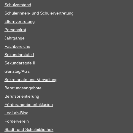
Schul­vor­stand
Schü­le­rin­nen- und Schülervertretung
Eltern­ver­tre­tung
Per­so­nal­rat
Jahr­gänge
Fach­be­rei­che
Sekun­dar­stufe I
Sekun­dar­stufe II
Ganztag/​​AGs
Sekre­ta­riate und Verwaltung
Bera­tungs­an­ge­bote
Berufs­ori­en­tie­rung
Förderangebote/​​Inklusion
Leo­Lab-Blog
För­der­ver­ein
Stadt- und Schulbibliothek