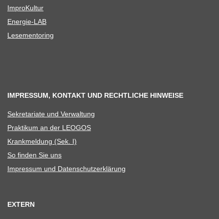
Impro­Kul­tur
Ener­­gie-LAB
Lese­men­to­ring
IMPRESSUM, KONTAKT UND RECHTLICHE HINWEISE
Sekre­ta­riate und Verwaltung
Prak­ti­kum an der LEOGOS
Krank­mel­dung (Sek. I)
So fin­den Sie uns
Impres­sum und Datenschutzerklärung
EXTERN