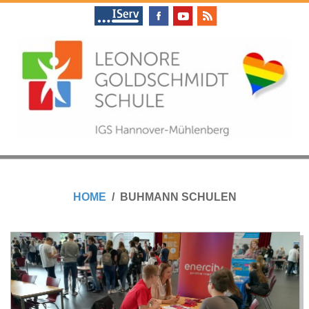
Skip
to
content
L
Primary
E
Navigation
HOME
BUHMANN SCHULEN
Menu
O
N
O