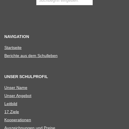
NAVIGATION
Start­seite
Berichte aus dem Schulleben
UNSER SCHULPROFIL
Unser Name
Unser Ange­bot
Leit­bild
17 Ziele
Koope­ra­tio­nen
Aus­zeich­nun­gen und Preise