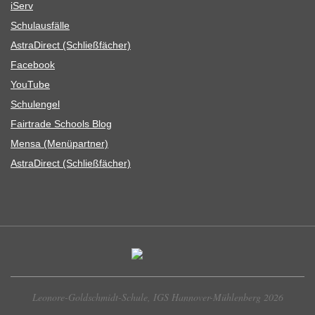
iServ
Schul­aus­fälle
Astra­Di­rect (Schließ­fä­cher)
Face­book
You­Tube
Schul­en­gel
Fair­trade Schools Blog
Mensa (Menü­part­ner)
Astra­Di­rect (Schließ­fä­cher)
Leonore-Goldschmidt-Schule, IGS Hannover-Mühlenberg 2026